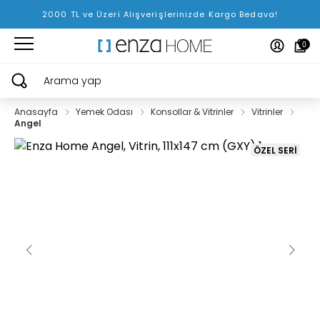
2000 TL ve Üzeri Alışverişlerinizde Kargo Bedava!
0
Arama yap
Anasayfa
Yemek Odası
Konsollar & Vitrinler
Vitrinler
Angel
ÖZEL SERİ