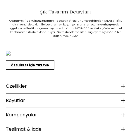
Şık Tasarım Detayları
Country stili ve kulpsuz tasarımı ile estetik bir görünüme sahip olan ANGEL VİTRİN,
altın rengi detayları ile büyülemeyi başarıyor. Bronz renk cam ve ahşap ayak
uygulaması ile dikkat çeken beyaz renkli vitrin, %100 MDF üzeri lake gövde ve kapak
kaplamaları ile detaylandırılıyor. Ekstra depolama alanı sağlayarak çok yönlü bir
kullanım sunuyor.
ÖZELLİKLER İÇİN TIKLAYIN
Özellikler
Malzeme
B
Boyutlar
Gövde Malzeme Bilgisi :
MDF
Ür
Kampanyalar
Kapak Malzeme Bilgisi :
MDF / Cam
Yükseklik (mm) :
1469
Kapak Mekanizması :
Frenli Menteşe
Genişlik (mm) :
1114
ÜCRETSİZ KARGO
Teslimat & İade
Kapak Sayısı(adet) :
2