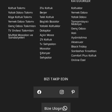
KATEGORİLER
Ev tekstili siparişlerinizin kargoya verilme süresi
Koltuk Takımı
3'lü Koltuk
Koltuklar
ortalama 5-24 iş günüdür.
Yatak Odası Takımı
Berjer
Yemek Odası
Köşe Koltuk Takımı
Tekli Koltuk
Yatak Odası
Yatak siparişlerinizin teslim süresi yaşadığınız şehre
Yemek Odası Takımı
Başlıklı Bazalar
Tamamlayıcı
ve ürünün stok durumuna göre ortalama 5-24 iş
Mobilya
Genç Odası Takımları
Yataklı Koltuklar
günüdür.
Genç Odası
TV Ünitesi Takımları
Dolaplar
Halı
Mutfak Masaları ve
Açılır Masa
Panel ve Döşeme grubu ürün siparişlerinizin teslim
Sandalyeleri
Aydınlatma
2'li Koltuk
süresi yaşadığınız şehre ve ürünün stok durumuna
Aksesuar
Tv Sehpaları
göre ortalama 30-45 iş günüdür.
Black Friday
Masalar
Sonbahar Fırsatları
Siparişlerim bölümünden sürecinizi takip edebilirsiniz.
Şifonyer
Comfort Plus Koltuk
Sehpalar
Sıkça Sorulan Sorular
Online Özel
Sorularınız için
bölümünü ziyaret
ediniz.
BİZİ TAKİP EDİN
Bize Ulaşın