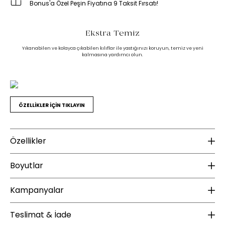
Bonus'a Özel Peşin Fiyatına 9 Taksit Fırsatı!
Ekstra Temiz
Yıkanabilen ve kolayca çıkabilen kılıflar ile yastığınızı koruyun, temiz ve yeni
kalmasına yardımcı olun.
ÖZELLİKLER İÇİN TIKLAYIN
Özellikler
Ek Bilgiler
K
Boyutlar
Yatış pozisyonu :
Yan Yatış
Ku
Kampanyalar
Yıkama Talimatı :
30 derecede yıkanması tavsiye edilir.
Te
Yükseklik (mm) :
15
Ağartma yapılmaz.
Kurutma yapılmaz.
Derinlik (mm) :
50
ÜCRETSİZ KARGO
Teslimat & İade
Ütülenmez.
Kuru temizleme uygulanamaz.
Ambalaj Ölçüleri GxDxY(mm) :
49x10x65