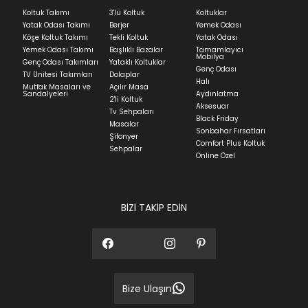
Ev tekstili siparişlerinizin kargoya verilme süresi
Koltuk Takımı
3'lü Koltuk
Koltuklar
ortalama 5-24 iş günüdür.
Yatak Odası Takımı
Berjer
Yemek Odası
Köşe Koltuk Takımı
Tekli Koltuk
Yatak Odası
Yatak siparişlerinizin teslim süresi yaşadığınız şehre
Yemek Odası Takımı
Başlıklı Bazalar
Tamamlayıcı
ve ürünün stok durumuna göre ortalama 5-24 iş
Mobilya
Genç Odası Takımları
Yataklı Koltuklar
günüdür.
Genç Odası
TV Ünitesi Takımları
Dolaplar
Halı
Mutfak Masaları ve
Açılır Masa
Panel ve Döşeme grubu ürün siparişlerinizin teslim
Sandalyeleri
Aydınlatma
2'li Koltuk
süresi yaşadığınız şehre ve ürünün stok durumuna
Aksesuar
Tv Sehpaları
göre ortalama 30-45 iş günüdür.
Black Friday
Masalar
Sonbahar Fırsatları
Siparişlerim bölümünden sürecinizi takip edebilirsiniz.
Şifonyer
Comfort Plus Koltuk
Sehpalar
Sıkça Sorulan Sorular
Online Özel
Sorularınız için
bölümünü ziyaret
ediniz.
BİZİ TAKİP EDİN
Bize Ulaşın