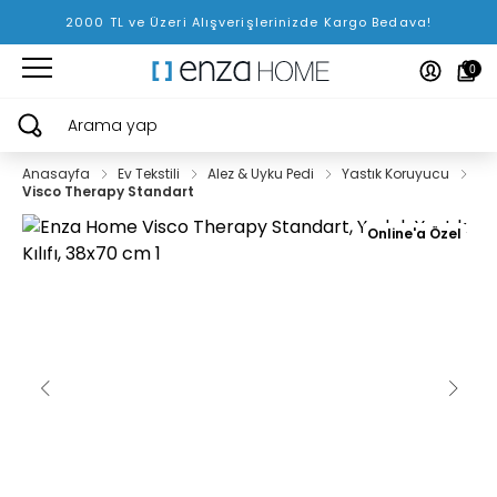
2000 TL ve Üzeri Alışverişlerinizde Kargo Bedava!
0
Arama yap
Anasayfa
Ev Tekstili
Alez & Uyku Pedi
Yastık Koruyucu
Visco Therapy Standart
Online'a Özel