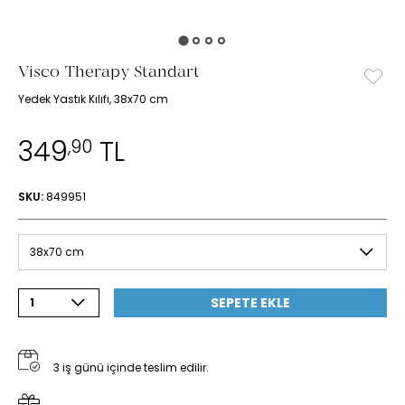
Visco Therapy Standart
Yedek Yastık Kılıfı, 38x70 cm
349
TL
,90
SKU:
849951
38x70 cm
SEPETE EKLE
1
3 iş günü içinde teslim edilir.