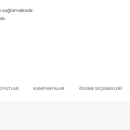
k moves super-fast. This look-up is an indication of where stock
t be available but we can't guarantee it'll be there for long.
ığı sağlamaktadır.
Kapat
tir.
OYUTLAR
KAMPANYALAR
ÖDEME SEÇENEKLERİ