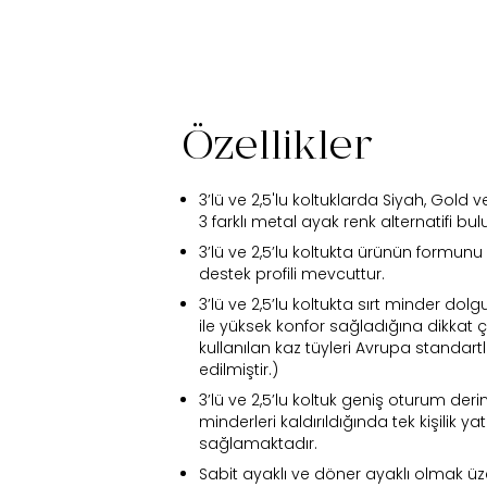
Özellikler
3’lü ve 2,5'lu koltuklarda Siyah, Gold
3 farklı metal ayak renk alternatifi bu
3’lü ve 2,5’lu koltukta ürünün formunu 
destek profili mevcuttur.
3’lü ve 2,5’lu koltukta sırt minder dol
ile yüksek konfor sağladığına dikkat ç
kullanılan kaz tüyleri Avrupa standart
Fi
edilmiştir.)
3’lü ve 2,5’lu koltuk geniş oturum derin
minderleri kaldırıldığında tek kişilik y
sağlamaktadır.
Bu ürün 
Sabit ayaklı ve döner ayaklı olmak üzer