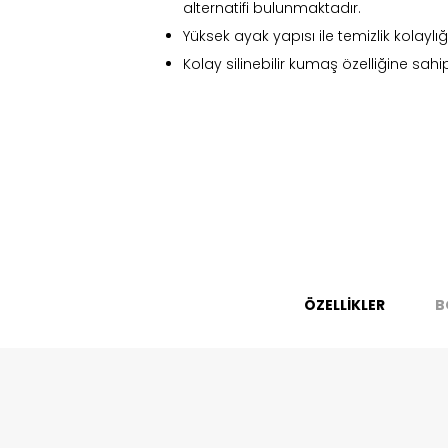
alternatifi bulunmaktadır.
Stoc
migh
Yüksek ayak yapısı ile temizlik kolayl
Kolay silinebilir kumaş özelliğine sahip
ÖZELLİKLER
B