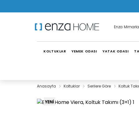
Enza Mimarla
KOLTUKLAR
YEMEK ODASI
YATAK ODASI
TA
Anasayfa
Koltuklar
Serilere Göre
Koltuk Tak
YENİ