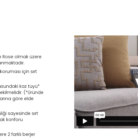
 ve Rose olmak üzere
lunmaktadır.
koruması için sırt
gusundaki kaz tüyü*
ekilmelidir. (*Üründe
larına göre elde
nd in Store
Viera
liği sayesinde sırt
Stok Uyarı
atak konforu
Select an option.
SUBMIT
stoklarımıza geldiğinde
posta adresinizden sizleri bilgilend
e 2 farklı berjer