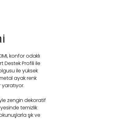
i
MI, konfor odaklı
Destek Profili ile
olgusu ile yüksek
 metal ayak renk
r yaratıyor.
yle zengin dekoratif
ayesinde temizlik
okunuşlarla şık ve