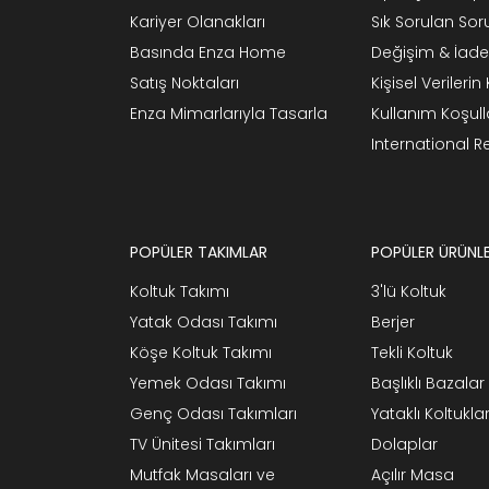
Kariyer Olanakları
Sık Sorulan Sor
Basında Enza Home
Değişim & İade
Satış Noktaları
Kişisel Verileri
Enza Mimarlarıyla Tasarla
Kullanım Koşull
International 
POPÜLER TAKIMLAR
POPÜLER ÜRÜNL
Koltuk Takımı
3'lü Koltuk
Yatak Odası Takımı
Berjer
Köşe Koltuk Takımı
Tekli Koltuk
Yemek Odası Takımı
Başlıklı Bazalar
Genç Odası Takımları
Yataklı Koltukla
TV Ünitesi Takımları
Dolaplar
Mutfak Masaları ve
Açılır Masa