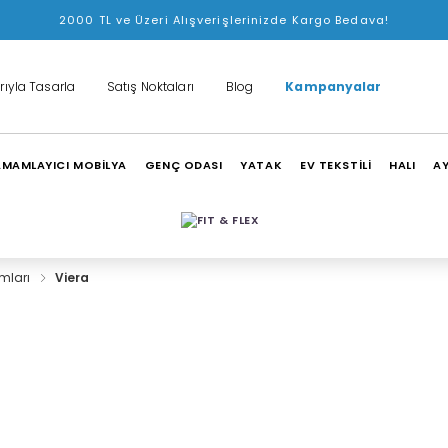
2000 TL ve Üzeri Alışverişlerinizde Kargo Bedava!
rıyla Tasarla
Satış Noktaları
Blog
Kampanyalar
MAMLAYICI MOBİLYA
GENÇ ODASI
YATAK
EV TEKSTİLİ
HALI
A
ımları
Viera