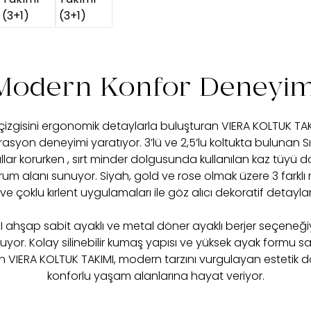
Modern Konfor Deneyim
izgisini ergonomik detaylarla buluşturan VIERA KOLTUK TAKI
syon deneyimi yaratıyor. 3’lü ve 2,5’lu koltukta bulunan Sırt 
lar korurken , sırt minder dolgusunda kullanılan kaz tüyü d
urum alanı sunuyor. Siyah, gold ve rose olmak üzere 3 farklı
 ve çoklu kırlent uygulamaları ile göz alıcı dekoratif detayla
 ahşap sabit ayaklı ve metal döner ayaklı berjer seçeneği
nuyor. Kolay silinebilir kumaş yapısı ve yüksek ayak formu s
n VIERA KOLTUK TAKIMI, modern tarzını vurgulayan estetik d
konforlu yaşam alanlarına hayat veriyor.