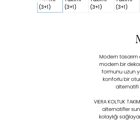
Modern tasarım ç
modern bir dekora
formunu uzun yıl
konforlu bir ot
alternatifi
VIERA KOLTUK TAKIMI
alternatifler su
kolaylığı sağlaya