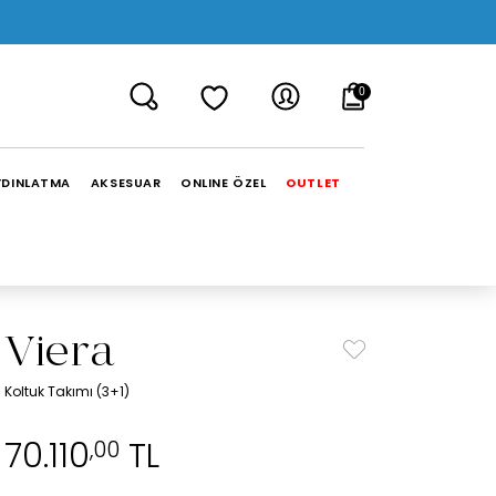
0
YDINLATMA
AKSESUAR
ONLINE ÖZEL
OUTLET
Viera
Koltuk Takımı (3+1)
70.110
TL
,00