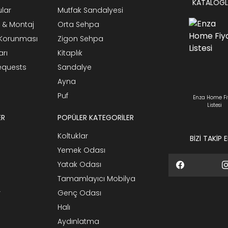
KATALOGL
ular
Mutfak Sandalyesi
 & Montaj
Orta Sehpa
n Korunması
Zigon Sehpa
arı
Kitaplık
Requests
Sandalye
Ayna
Puf
Enza Home Fi
Listesi
ER
POPÜLER KATEGORİLER
Koltuklar
BİZİ TAKİP 
Yemek Odası
Yatak Odası
Tamamlayıcı Mobilya
r
Genç Odası
Halı
Aydınlatma