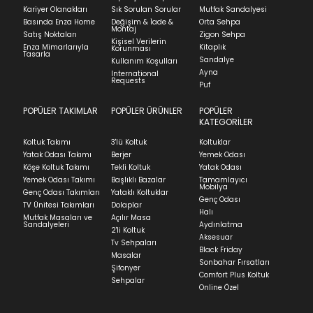
Find in Store
100x200 cm
Kariyer Olanakları
Sık Sorulan Sorular
Mutfak Sandalyesi
faturasıyla birlikte göndermelisiniz.
Basında Enza Home
Değişim & İade &
Orta Sehpa
Montaj
İadenizin kabul edilmesi için, ürünün hasar
Satış Noktaları
Zigon Sehpa
Torres - Açık Pembe
Kişisel Verilerin
görmemiş, kurulumunun yapılmamış ve
Enza Mimarlarıyla
Kitaplık
Korunması
Tasarla
kullanılmamış olması gerekmektedir.
Sandalye
Kullanım Koşulları
Stok Uyarı
Ayna
International
İade ve Değişim
Requests
Sorularınız için
bölümünü ziyaret ediniz.
Puf
Bu ürün stoklarımıza geldiğinde
posta
Select an option.
POPÜLER TAKIMLAR
POPÜLER ÜRÜNLER
POPÜLER
Teslimat
adresinizden sizleri bilgilendireceğiz.
KATEGORİLER
Ev tekstili siparişlerinizin kargoya verilme süresi
SUBMIT
Koltuk Takımı
3'lü Koltuk
Koltuklar
ortalama 5-24 iş günüdür.
Yatak Odası Takımı
Berjer
Yemek Odası
Kapat
Köşe Koltuk Takımı
Tekli Koltuk
Yatak Odası
Yatak siparişlerinizin teslim süresi yaşadığınız şehre
Yemek Odası Takımı
Başlıklı Bazalar
Tamamlayıcı
Stock moves super-fast. This look-up is an
ve ürünün stok durumuna göre ortalama 5-24 iş
Mobilya
Genç Odası Takımları
Yataklı Koltuklar
indication of where stock might be available but
günüdür.
Genç Odası
TV Ünitesi Takımları
Dolaplar
we can't guarantee it'll be there for long.
Halı
Mutfak Masaları ve
Açılır Masa
Panel ve Döşeme grubu ürün siparişlerinizin teslim
Sandalyeleri
Aydınlatma
2'li Koltuk
süresi yaşadığınız şehre ve ürünün stok durumuna
Aksesuar
Tv Sehpaları
göre ortalama 30-45 iş günüdür.
Black Friday
Masalar
Sonbahar Fırsatları
Siparişlerim bölümünden sürecinizi takip edebilirsiniz.
Şifonyer
Comfort Plus Koltuk
Sehpalar
Sıkça Sorulan Sorular
Online Özel
Sorularınız için
bölümünü ziyaret
ediniz.