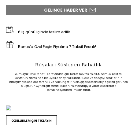
GELINCE HABER VER
6 iş günü içinde teslim edilir.
Bonus'a Özel Peşin Fiyatına 7 Taksit Fırsatı!
Rüyaları Süsleyen Rahatlık
Yumuşaklık ve rahatlık arayanlar için Torres nevresim, %100 pamuk kalitesi
konforun zirvesinde bir uyku deneyimi sunar.Pudra ve adaçayı renklerinin
birleşimiyle odalara ferahlık ve huzur getirirken, çiçek desenleriyle şık bir görüntü
oluşturur. Ayrıca çift taraflı kullanım avantajıyla yaratıcı dekoratif
kombinasyonlara imkan tanır.
ÖZELLİKLER İÇİN TIKLAYIN