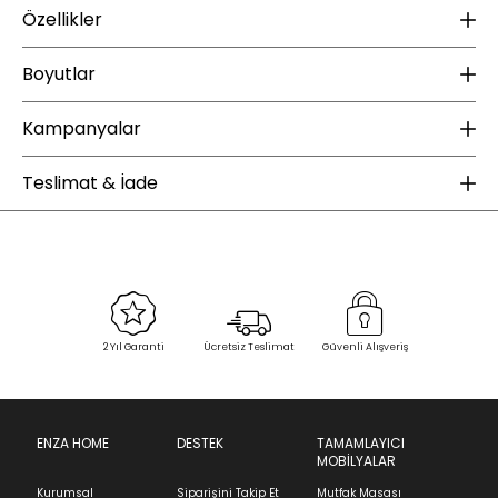
Özellikler
Ek Bilgiler
K
Boyutlar
Yıkama Talimatı :
30 derecede yıkanması tavsiye edilir.
Ku
Ağartma yapılmamalıdır.
Kampanyalar
Ku
Yükseklik (mm) :
90
Orta ısıda ütülenebilir (Max 150°).
Tamburlu kurutma yapılmamalıdır.
Te
Genişlik (mm) :
280
ÜCRETSİZ KARGO
Kuru temizleme uygulanmamalıdır
Teslimat & İade
Derinlik (mm) :
320
Enza Home web sitesinde yapacağınız 2000 TL ve üzeri alışverişlerde kargo
Ağırlık (kg) :
1
bedava. Enza Şıklığı ücretsiz kargo fırsatıyla sizlerle buluşuyor.
Boyut :
Tek Kişilik
Kampanyaları İncele
Ürün İçerik Bilgisi :
Nevresim: 160x220 cm (1 Adet)
Düz Çarşaf: 180x240 cm (1
Sipariş Alındı
Sevkiyat Aşamasında
Teslim Edildi
Adet)
2 Yıl Garanti
Ücretsiz Teslimat
Güvenli Alışveriş
Volanlı Yastık Kılıfı: 50x70 cm (1
Adet)
İade & Değişim
Yatak Uygunluğu :
80x180 cm
Ürünün adresinize teslim tarihinden itibaren 14 gün
80x190 cm
içinde iade başvurusunda bulunarak sürecinizi
ENZA HOME
DESTEK
TAMAMLAYICI
80x200 cm
MOBİLYALAR
başlatabilirsiniz.
90x190 cm
90x200 cm
Kurumsal
Siparişini Takip Et
Mutfak Masası
Ürünü iade etmek için, orijinal kutusuyla ve