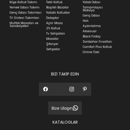
Köşe Koltuk Takımı
Tekli Koltuk
Yatak Odası
Yatak siparişlerinizin teslim süresi yaşadığınız şehre
Yemek Odası Takımı
Başlıklı Bazalar
Tamamlayıcı
ve ürünün stok durumuna göre ortalama 5-24 iş
Mobilya
Genç Odası Takımları
Yataklı Koltuklar
günüdür.
Genç Odası
TV Ünitesi Takımları
Dolaplar
Halı
Mutfak Masaları ve
Açılır Masa
Panel ve Döşeme grubu ürün siparişlerinizin teslim
Sandalyeleri
Aydınlatma
2'li Koltuk
süresi yaşadığınız şehre ve ürünün stok durumuna
Aksesuar
Tv Sehpaları
göre ortalama 30-45 iş günüdür.
Black Friday
Masalar
Sonbahar Fırsatları
Siparişlerim bölümünden sürecinizi takip edebilirsiniz.
Şifonyer
Comfort Plus Koltuk
Sehpalar
Sıkça Sorulan Sorular
Online Özel
Sorularınız için
bölümünü ziyaret
ediniz.
BİZİ TAKİP EDİN
Bize Ulaşın
KATALOGLAR