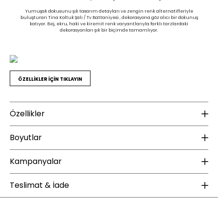
Yumuşak dokusunu şık tasarım detayları ve zengin renk alternatifleriyle
buluşturan Tina Koltuk Şalı / Tv Battaniyesi , dekorasyona göz alıcı bir dokunuş
katıyor. Bej, ekru, haki ve kiremit renk varyantlarıyla farklı tarzlardaki
dekorasyonları şık bir biçimde tamamlıyor.
ÖZELLİKLER İÇİN TIKLAYIN
Özellikler
Ek Bilgiler
K
Boyutlar
Yıkama Talimatı :
30 derecede düşük devirde yıkanması
Ku
tavsiye edilir
Kampanyalar
Te
Yükseklik (mm) :
12
Ütülenmesi Tavsiye Edilmez
Kuru temizleme uygulanmamalıdır
Genişlik (mm) :
38
ÜCRETSİZ KARGO
Teslimat & İade
Derinlik (mm) :
42
Enza Home web sitesinde yapacağınız 2000 TL ve üzeri alışverişlerde kargo
Boyut :
130x170 cm
bedava. Enza Şıklığı ücretsiz kargo fırsatıyla sizlerle buluşuyor.