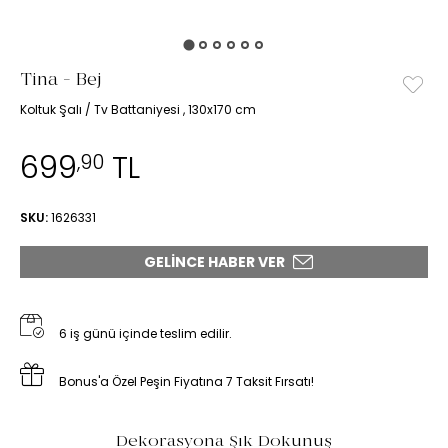
Tina - Bej
Koltuk Şalı / Tv Battaniyesi , 130x170 cm
699
TL
,90
SKU:
1626331
GELINCE HABER VER
6 iş günü içinde teslim edilir.
Bonus'a Özel Peşin Fiyatına 7 Taksit Fırsatı!
Dekorasyona Şık Dokunuş