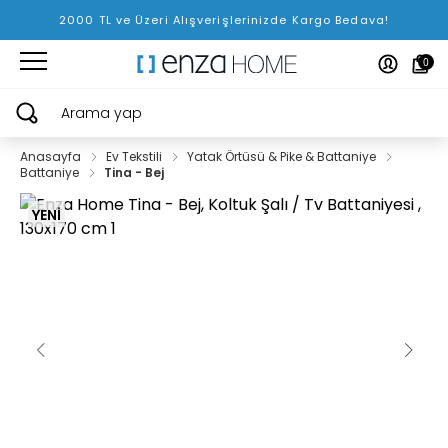
2000 TL ve Üzeri Alışverişlerinizde Kargo Bedava!
0
Arama yap
Anasayfa
Ev Tekstili
Yatak Örtüsü & Pike & Battaniye
Battaniye
Tina - Bej
YENİ