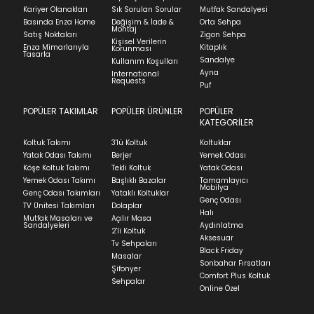
Kapat
Kariyer Olanakları
Sık Sorulan Sorular
Mutfak Sandalyesi
faturasıyla birlikte göndermelisiniz.
Basında Enza Home
Değişim & İade &
Orta Sehpa
Stock moves super-fast. This look-up is an
Montaj
İadenizin kabul edilmesi için, ürünün hasar
Satış Noktaları
Zigon Sehpa
Kişisel Verilerin
indication of where stock might be available but
görmemiş, kurulumunun yapılmamış ve
Enza Mimarlarıyla
Kitaplık
Korunması
Tasarla
we can't guarantee it'll be there for long.
kullanılmamış olması gerekmektedir.
Sandalye
Kullanım Koşulları
Ayna
International
İade ve Değişim
Requests
Sorularınız için
bölümünü ziyaret ediniz.
Puf
POPÜLER TAKIMLAR
POPÜLER ÜRÜNLER
POPÜLER
Teslimat
KATEGORİLER
Ev tekstili siparişlerinizin kargoya verilme süresi
Koltuk Takımı
3'lü Koltuk
Koltuklar
ortalama 5-24 iş günüdür.
Yatak Odası Takımı
Berjer
Yemek Odası
Köşe Koltuk Takımı
Tekli Koltuk
Yatak Odası
Yatak siparişlerinizin teslim süresi yaşadığınız şehre
Yemek Odası Takımı
Başlıklı Bazalar
Tamamlayıcı
ve ürünün stok durumuna göre ortalama 5-24 iş
Mobilya
Genç Odası Takımları
Yataklı Koltuklar
günüdür.
Genç Odası
TV Ünitesi Takımları
Dolaplar
Halı
Mutfak Masaları ve
Açılır Masa
Panel ve Döşeme grubu ürün siparişlerinizin teslim
Sandalyeleri
Aydınlatma
2'li Koltuk
süresi yaşadığınız şehre ve ürünün stok durumuna
Aksesuar
Tv Sehpaları
göre ortalama 30-45 iş günüdür.
Black Friday
Masalar
Sonbahar Fırsatları
Siparişlerim bölümünden sürecinizi takip edebilirsiniz.
Şifonyer
Comfort Plus Koltuk
Sehpalar
Sıkça Sorulan Sorular
Online Özel
Sorularınız için
bölümünü ziyaret
ediniz.