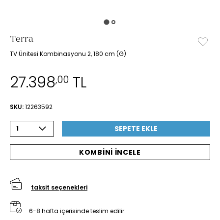
Terra
TV Ünitesi Kombinasyonu 2, 180 cm (G)
27.398
TL
,00
SKU:
12263592
SEPETE EKLE
1
KOMBİNİ İNCELE
taksit seçenekleri
6-8 hafta içerisinde teslim edilir.