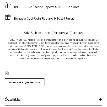
89.900 TL ve Üzerine Sepette 5.000 TL İndirim!
Bonus'a Özel Peşin Fiyatına 9 Taksit Fırsatı!
Şık Salonların Olmazsa Olmazı
TERRA TV ÜNİTESİ, nitelikli işçilik içeren detayları ile ön plana çıkıyor. Açık meşe ve
antrasit renk kombinasyonu, üniteye doğal bir görünüm kazandırıyor. Çağdaş ve
yalın tasarımı, TERRA TV ÜNİTESİ’ni farklı tasarım uygulamaları için ideal bir hale
getiriyor. Dekoratif amaçlı kullanılabilecek kitaplı modülü ise üniteye sofistike bir
dokunuş katıyor. TV sehpalarının kapağında bulunan led aydınlatma detayı da
kullanım kolaylığını en üst seviyeye taşıyor. Yedi farklı modül ile kombinasyon
imkanı sunan ünite, en şık salonların parçası haline geliyor.
ÖZELLİKLER İÇİN TIKLAYIN
Özellikler