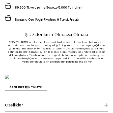
89.900 TL ve Üzerine Sepette 5.000 TL İndirim!
Bonus'a Özel Peşin Fiyatına 9 Taksit Fırsatı!
Şık Salonların Olmazsa Olmazı
TERRA TV ÜNİTESİ, nitelikli işçilik içeren detayları ile ön plana çıkıyor. Açık meşe ve
antrasit renk kombinasyonu, üniteye doğal bir görünüm kazandırıyor. Çağdaş ve
yalın tasarımı, TERRA TV ÜNİTESİ’ni farklı tasarım uygulamaları için ideal bir hale
getiriyor. Dekoratif amaçlı kullanılabilecek kitaplı modülü ise üniteye sofistike bir
dokunuş katıyor. TV sehpalarının kapağında bulunan led aydınlatma detayı da
kullanım kolaylığını en üst seviyeye taşıyor. Yedi farklı modül ile kombinasyon
imkanı sunan ünite, en şık salonların parçası haline geliyor.
ÖZELLİKLER İÇİN TIKLAYIN
Özellikler