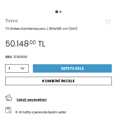
Terra
TV Ünitesi Kombinasyonu 1, 350x195 cm (GxY)
50.148
TL
,00
SKU:
12263591
SEPETE EKLE
1
KOMBİNİ İNCELE
taksit seçenekleri
6-8 hafta içerisinde teslim edilir.