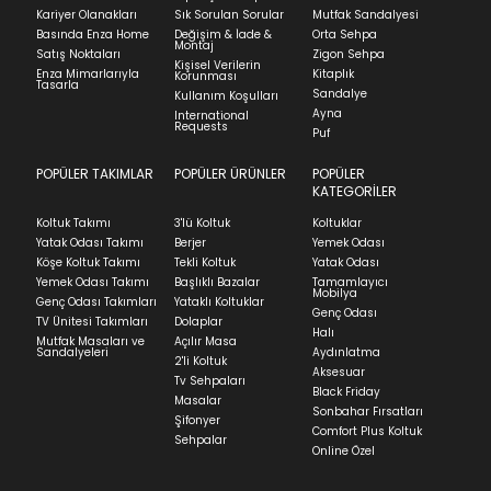
Kapat
Kariyer Olanakları
Sık Sorulan Sorular
Mutfak Sandalyesi
faturasıyla birlikte göndermelisiniz.
Basında Enza Home
Değişim & İade &
Orta Sehpa
Stock moves super-fast. This look-up is an
Montaj
İadenizin kabul edilmesi için, ürünün hasar
Satış Noktaları
Zigon Sehpa
Kişisel Verilerin
indication of where stock might be available but
görmemiş, kurulumunun yapılmamış ve
Enza Mimarlarıyla
Kitaplık
Korunması
Tasarla
we can't guarantee it'll be there for long.
kullanılmamış olması gerekmektedir.
Sandalye
Kullanım Koşulları
Ayna
International
İade ve Değişim
Requests
Sorularınız için
bölümünü ziyaret ediniz.
Puf
POPÜLER TAKIMLAR
POPÜLER ÜRÜNLER
POPÜLER
Teslimat
KATEGORİLER
Ev tekstili siparişlerinizin kargoya verilme süresi
Koltuk Takımı
3'lü Koltuk
Koltuklar
ortalama 5-24 iş günüdür.
Yatak Odası Takımı
Berjer
Yemek Odası
Köşe Koltuk Takımı
Tekli Koltuk
Yatak Odası
Yatak siparişlerinizin teslim süresi yaşadığınız şehre
Yemek Odası Takımı
Başlıklı Bazalar
Tamamlayıcı
ve ürünün stok durumuna göre ortalama 5-24 iş
Mobilya
Genç Odası Takımları
Yataklı Koltuklar
günüdür.
Genç Odası
TV Ünitesi Takımları
Dolaplar
Halı
Mutfak Masaları ve
Açılır Masa
Panel ve Döşeme grubu ürün siparişlerinizin teslim
Sandalyeleri
Aydınlatma
2'li Koltuk
süresi yaşadığınız şehre ve ürünün stok durumuna
Aksesuar
Tv Sehpaları
göre ortalama 30-45 iş günüdür.
Black Friday
Masalar
Sonbahar Fırsatları
Siparişlerim bölümünden sürecinizi takip edebilirsiniz.
Şifonyer
Comfort Plus Koltuk
Sehpalar
Sıkça Sorulan Sorular
Online Özel
Sorularınız için
bölümünü ziyaret
ediniz.