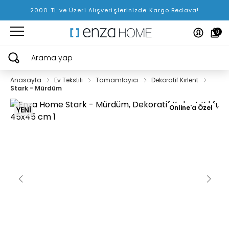
2000 TL ve Üzeri Alışverişlerinizde Kargo Bedava!
0
Arama yap
Anasayfa
Ev Tekstili
Tamamlayıcı
Dekoratif Kırlent
Stark - Mürdüm
Online'a Özel
YENİ