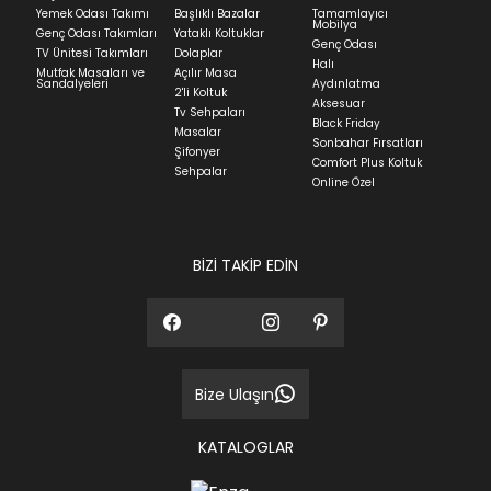
Yatak siparişlerinizin teslim süresi yaşadığınız şehre
Yemek Odası Takımı
Başlıklı Bazalar
Tamamlayıcı
ve ürünün stok durumuna göre ortalama 5-24 iş
Mobilya
Genç Odası Takımları
Yataklı Koltuklar
günüdür.
Genç Odası
TV Ünitesi Takımları
Dolaplar
Halı
Mutfak Masaları ve
Açılır Masa
Panel ve Döşeme grubu ürün siparişlerinizin teslim
Sandalyeleri
Aydınlatma
2'li Koltuk
süresi yaşadığınız şehre ve ürünün stok durumuna
Aksesuar
Tv Sehpaları
göre ortalama 30-45 iş günüdür.
Black Friday
Masalar
Sonbahar Fırsatları
Siparişlerim bölümünden sürecinizi takip edebilirsiniz.
Şifonyer
Comfort Plus Koltuk
Sehpalar
Sıkça Sorulan Sorular
Online Özel
Sorularınız için
bölümünü ziyaret
ediniz.
BİZİ TAKİP EDİN
Bize Ulaşın
KATALOGLAR