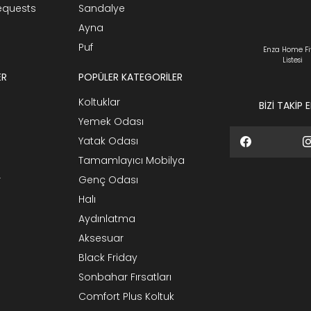
Requests
Sandalye
Ayna
Puf
Enza Home Fi
Listesi
ER
POPÜLER KATEGORİLER
Koltuklar
BİZİ TAKİP 
Yemek Odası
Yatak Odası
Tamamlayıcı Mobilya
r
Genç Odası
Halı
Aydınlatma
Aksesuar
Black Friday
Sonbahar Fırsatları
Comfort Plus Koltuk