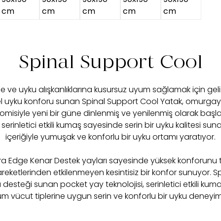
Spinal Support Cool
rine ve uyku alışkanlıklarına kusursuz uyum sağlamak için geli
özel uyku konforu sunan Spinal Support Cool Yatak, omurga
misiyle yeni bir güne dinlenmiş ve yenilenmiş olarak başl
serinletici etkili kumaş sayesinde serin bir uyku kalitesi 
içeriğiyle yumuşak ve konforlu bir uyku ortamı yaratıyor.
tra Edge Kenar Destek yayları sayesinde yüksek konforunu
eketlerinden etkilenmeyen kesintisiz bir konfor sunuyor. S
esteği sunan pocket yay teknolojisi, serinletici etkili k
 tüm vücut tiplerine uygun serin ve konforlu bir uyku deneyim