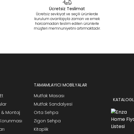
Ücretsiz Teslimat
Ücretsiz sevkiyat ve seçili ürünlerde
kurulum avantajıyla zaman ve emek
harcamadan teslim edilen ürünlerle
müşteri memnuniyetini artırmaktadır.
TAMAMLAYICI MOBİLYALAR
Et
Mutfak Masası
KATALOGL
ular
Mutfak Sandalyesi
 & Montaj
Orta Sehpa
n Korunması
Zigon Sehpa
arı
Kitaplık