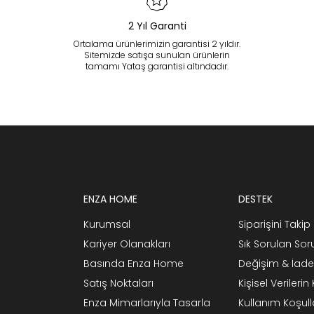
2 Yıl Garanti
Ortalama ürünlerimizin garantisi 2 yıldır.
Sitemizde satışa sunulan ürünlerin
tamamı Yataş garantisi altındadır.
ENZA HOME
DESTEK
Kurumsal
Siparişini Takip 
Kariyer Olanakları
Sık Sorulan Sor
Basında Enza Home
Değişim & İade
Satış Noktaları
Kişisel Verileri
Enza Mimarlarıyla Tasarla
Kullanım Koşull