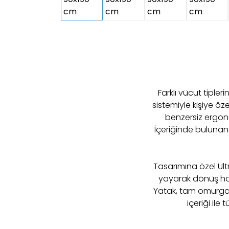
Farklı vücut tiple
sistemiyle kişiye 
benzersiz ergono
İçeriğinde bulunan 
Tasarımına özel Ul
yayarak dönüş har
Yatak, tam omurga d
içeriği ile