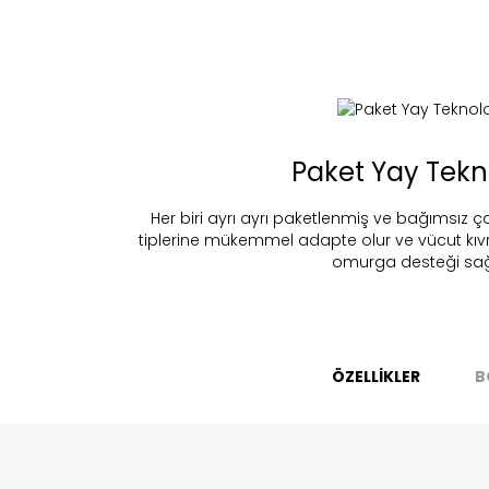
Fi
Bu ürün 
Paket Yay Tekno
Stoc
migh
Her biri ayrı ayrı paketlenmiş ve bağımsız çal
tiplerine mükemmel adapte olur ve vücut kıvr
omurga desteği sağ
ÖZELLİKLER
B