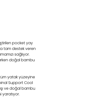
ştirilen pocket yay
ya tam destek veren
amamızı sağlıyor.
sunarken doğal bambu
 tüm yatak yüzeyine
pinal Support Cool
umaşı ve doğal bambu
i yaratıyor.