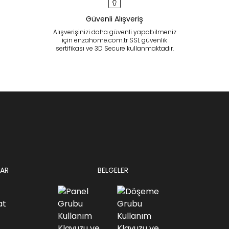
Güvenli Alışveriş
Alışverişinizi daha güvenli yapabilmeniz
için enzahome.com.tr SSL güvenlik
sertifikası ve 3D Secure kullanmaktadır.
AR
BELGELER