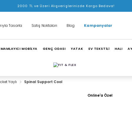
2000 TL ve Üzeri Alışverişlerinizde Kargo Bedava!
rıyla Tasarla
Satış Noktaları
Blog
Kampanyalar
MAMLAYICI MOBİLYA
GENÇ ODASI
YATAK
EV TEKSTİLİ
HALI
A
cket Yaylı
Spinal Support Cool
Online'a Özel