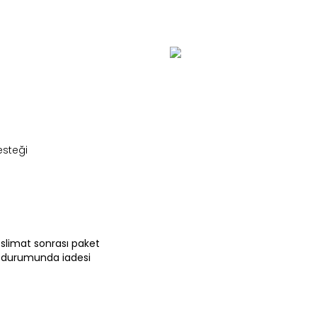
esteği
teslimat sonrası paket
 durumunda iadesi