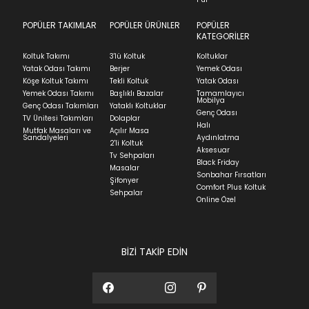
indication of where stock might be available but
we can't guarantee it'll be there for long.
POPÜLER TAKIMLAR
POPÜLER ÜRÜNLER
POPÜLER
Teslimat
KATEGORİLER
Ev tekstili siparişlerinizin kargoya verilme süresi
Koltuk Takımı
3'lü Koltuk
Koltuklar
ortalama 5-24 iş günüdür.
Yatak Odası Takımı
Berjer
Yemek Odası
Köşe Koltuk Takımı
Tekli Koltuk
Yatak Odası
Yatak siparişlerinizin teslim süresi yaşadığınız şehre
Yemek Odası Takımı
Başlıklı Bazalar
Tamamlayıcı
ve ürünün stok durumuna göre ortalama 5-24 iş
Mobilya
Genç Odası Takımları
Yataklı Koltuklar
günüdür.
Genç Odası
TV Ünitesi Takımları
Dolaplar
Halı
Mutfak Masaları ve
Açılır Masa
Panel ve Döşeme grubu ürün siparişlerinizin teslim
Sandalyeleri
Aydınlatma
2'li Koltuk
süresi yaşadığınız şehre ve ürünün stok durumuna
Aksesuar
Tv Sehpaları
göre ortalama 30-45 iş günüdür.
Black Friday
Masalar
Sonbahar Fırsatları
Siparişlerim bölümünden sürecinizi takip edebilirsiniz.
Şifonyer
Comfort Plus Koltuk
Sehpalar
Sıkça Sorulan Sorular
Online Özel
Sorularınız için
bölümünü ziyaret
ediniz.
BİZİ TAKİP EDİN