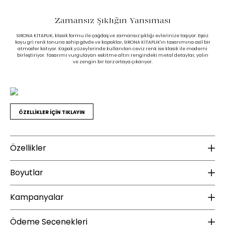
Zamansız Şıklığın Yansıması
SIRONA KİTAPLIK, klasik formu ile çağdaş ve zamansız şıklığı evlerinize taşıyor. Eşsiz
koyu gri renk tonuna sahip gövde ve kapaklar, SIRONA KİTAPLIK'ın tasarımına asil bir
atmosfer katıyor. Kapak yüzeylerinde kullanılan ceviz renk ise klasik ile moderni
birleştiriyor. Tasarımı vurgulayan eskitme altın rengindeki metal detaylar, yalın
ve zengin bir tarz ortaya çıkarıyor.
ÖZELLİKLER İÇİN TIKLAYIN
Özellikler
Malzeme
B
Boyutlar
Ayak Rengi :
Siyah
Ür
Kampanyalar
Yükseklik (mm) :
1556
Genişlik (mm) :
913
YENİ ÜYE KAMPANYASI
Ü
Ek Bilgiler
Ödeme Seçenekleri