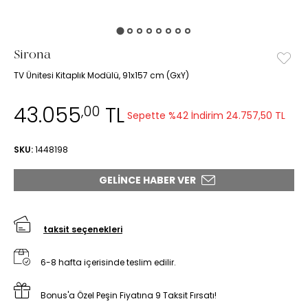
Sirona
TV Ünitesi Kitaplık Modülü, 91x157 cm (GxY)
43.055
TL
,00
Sepette %42 İndirim
24.757,50 TL
SKU:
1448198
GELINCE HABER VER
taksit seçenekleri
6-8 hafta içerisinde teslim edilir.
Bonus'a Özel Peşin Fiyatına 9 Taksit Fırsatı!