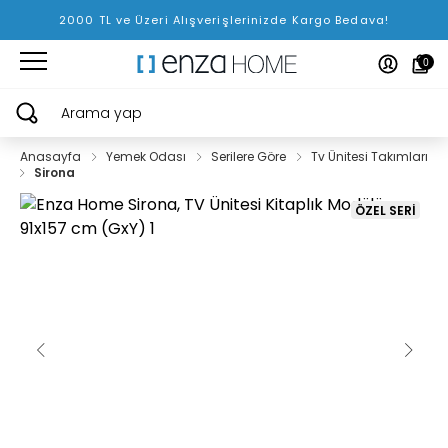
2000 TL ve Üzeri Alışverişlerinizde Kargo Bedava!
0
Arama yap
Anasayfa
Yemek Odası
Serilere Göre
Tv Ünitesi Takımları
Sirona
ÖZEL SERİ