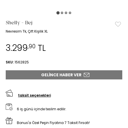
Shelly - Bej
Nevresim Tk, Çift Kişilik XL
3.299
TL
,90
SKU:
1562825
GELINCE HABER VER
taksit seçenekleri
6 iş günü içinde teslim edilir.
Bonus'a Özel Peşin Fiyatına 7 Taksit Fırsatı!