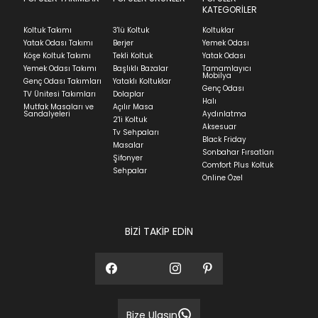
we can't guarantee it'll be there for long.
Teslimat
KATEGORİLER
Ev tekstili siparişlerinizin kargoya verilme süresi
Koltuk Takımı
3'lü Koltuk
Koltuklar
ortalama 5-24 iş günüdür.
Yatak Odası Takımı
Berjer
Yemek Odası
Köşe Koltuk Takımı
Tekli Koltuk
Yatak Odası
Yatak siparişlerinizin teslim süresi yaşadığınız şehre
Yemek Odası Takımı
Başlıklı Bazalar
Tamamlayıcı
ve ürünün stok durumuna göre ortalama 5-24 iş
Mobilya
Genç Odası Takımları
Yataklı Koltuklar
günüdür.
Genç Odası
TV Ünitesi Takımları
Dolaplar
Halı
Mutfak Masaları ve
Açılır Masa
Panel ve Döşeme grubu ürün siparişlerinizin teslim
Sandalyeleri
Aydınlatma
2'li Koltuk
süresi yaşadığınız şehre ve ürünün stok durumuna
Aksesuar
Tv Sehpaları
göre ortalama 30-45 iş günüdür.
Black Friday
Masalar
Sonbahar Fırsatları
Siparişlerim bölümünden sürecinizi takip edebilirsiniz.
Şifonyer
Comfort Plus Koltuk
Sehpalar
Sıkça Sorulan Sorular
Online Özel
Sorularınız için
bölümünü ziyaret
ediniz.
BİZİ TAKİP EDİN
Bize Ulaşın