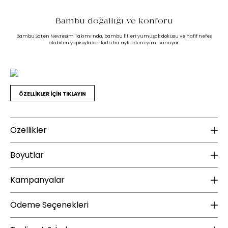
Bambu doğallığı ve konforu
Bambu Saten Nevresim Takımı’nda, bambu lifleri yumuşak dokusu ve hafif nefes
alabilen yapısıyla konforlu bir uyku deneyimi sunuyor.
ÖZELLİKLER İÇİN TIKLAYIN
Özellikler
Ek Bilgiler
K
Boyutlar
Yıkama Talimatı :
30 derecede yıkanması tavsiye edilir
Ku
Ağartma yapılmamalıdır
Kampanyalar
Ku
Yükseklik (mm) :
10
Orta ısıda ütülenebilir (Max 150°)
Tamburlu kurutma yapılmamalıdır
Te
Genişlik (mm) :
38
ÜCRETSİZ KARGO
Kuru temizleme uygulanmamalıdır
Ödeme Seçenekleri
Derinlik (mm) :
42