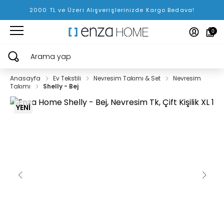
2000 TL ve Üzeri Alışverişlerinizde Kargo Bedava!
0
Arama yap
Anasayfa
Ev Tekstili
Nevresim Takımı & Set
Nevresim
Takımı
Shelly - Bej
YENİ