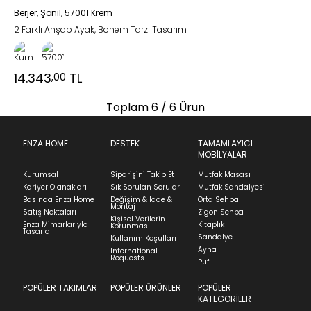
Berjer, Şönil, 57001 Krem
2 Farklı Ahşap Ayak, Bohem Tarzı Tasarım
14.343
TL
,00
Toplam
6
/ 6 Ürün
ENZA HOME
DESTEK
TAMAMLAYICI
MOBİLYALAR
Kurumsal
Siparişini Takip Et
Mutfak Masası
Kariyer Olanakları
Sık Sorulan Sorular
Mutfak Sandalyesi
Basında Enza Home
Değişim & İade &
Orta Sehpa
Montaj
Satış Noktaları
Zigon Sehpa
Kişisel Verilerin
Enza Mimarlarıyla
Kitaplık
Korunması
Tasarla
Sandalye
Kullanım Koşulları
Ayna
International
Requests
Puf
POPÜLER TAKIMLAR
POPÜLER ÜRÜNLER
POPÜLER
KATEGORİLER