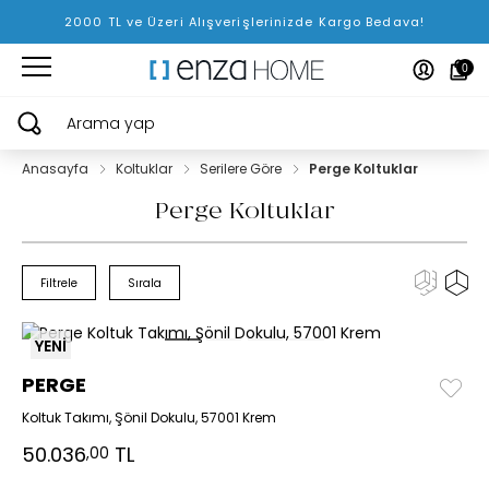
2000 TL ve Üzeri Alışverişlerinizde Kargo Bedava!
0
Arama yap
Anasayfa
Koltuklar
Serilere Göre
Perge Koltuklar
Perge Koltuklar
Filtrele
Sırala
YENİ
PERGE
Koltuk Takımı, Şönil Dokulu, 57001 Krem
50.036
TL
,00