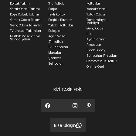
Koltuk Takımı
3'lü Koltuk
Koltuklar
Yatak Odası Takımı
Berjer
Yemek Odası
Köşe Koltuk Takımı
Tekli Koltuk
Yatak Odası
Yemek Odası Takımı
Başlıklı Bazalar
Tamamlayıcı
Mobilya
Genç Odası Takımları
Yataklı Koltuklar
Genç Odası
TV Ünitesi Takımları
Dolaplar
Halı
Mutfak Masaları ve
Açılır Masa
Sandalyeleri
Aydınlatma
2'li Koltuk
Aksesuar
Tv Sehpaları
Black Friday
Masalar
Sonbahar Fırsatları
Şifonyer
Comfort Plus Koltuk
Sehpalar
Online Özel
BİZİ TAKİP EDİN
Bize Ulaşın