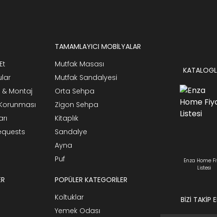
TAMAMLAYICI MOBİLYALAR
Et
Mutfak Masası
KATALOGL
ular
Mutfak Sandalyesi
 & Montaj
Orta Sehpa
n Korunması
Zigon Sehpa
arı
Kitaplık
Requests
Sandalye
Ayna
Puf
Enza Home Fi
Listesi
ER
POPÜLER KATEGORİLER
Koltuklar
BİZİ TAKİP 
Yemek Odası