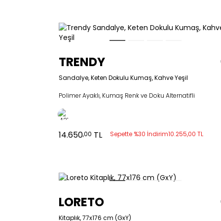
TRENDY
Sandalye, Keten Dokulu Kumaş, Kahve Yeşil
Polimer Ayaklı, Kumaş Renk ve Doku Alternatifli
14.650
TL
,00
Sepette %30 İndirim
10.255,00 TL
LORETO
Kitaplık, 77x176 cm (GxY)