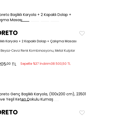
ORETO
lıklı Karyola + 2 Kapaklı Dolap + Çalışma Masası
ık Beyaz-Ceviz Renk Kombinasyonu, Metal Kulplar
205
TL
,00
Sepette %37 İndirim
38.500,50 TL
ORETO