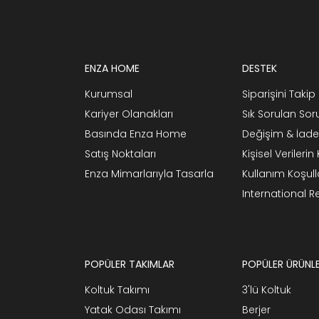
ENZA HOME
DESTEK
Kurumsal
Siparişini Takip 
Kariyer Olanakları
Sık Sorulan Sor
Basında Enza Home
Değişim & İade
Satış Noktaları
Kişisel Verileri
Enza Mimarlarıyla Tasarla
Kullanım Koşull
International 
POPÜLER TAKIMLAR
POPÜLER ÜRÜNL
Koltuk Takımı
3'lü Koltuk
Yatak Odası Takımı
Berjer