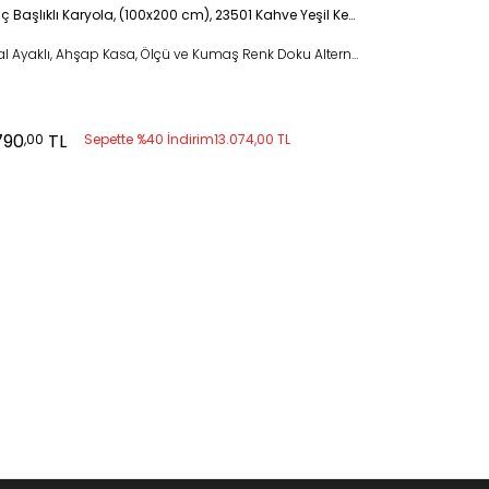
Genç Başlıklı Karyola, (100x200 cm), 23501 Kahve Yeşil Keten Dokulu Kumaş
Metal Ayaklı, Ahşap Kasa, Ölçü ve Kumaş Renk Doku Alternatifli
790
TL
,00
Sepette %40 İndirim
13.074,00 TL