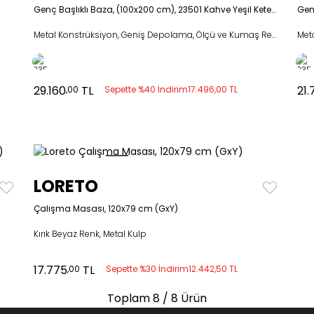
Genç Başlıklı Baza, (100x200 cm), 23501 Kahve Yeşil Keten Dokulu Kumaş
Metal Konstrüksiyon, Geniş Depolama, Ölçü ve Kumaş Renk Doku Alternatifli
29.160
TL
21.
,00
Sepette %40 İndirim
17.496,00 TL
LORETO
Çalışma Masası, 120x79 cm (GxY)
Kırık Beyaz Renk, Metal Kulp
17.775
TL
,00
Sepette %30 İndirim
12.442,50 TL
Toplam
8
/ 8 Ürün