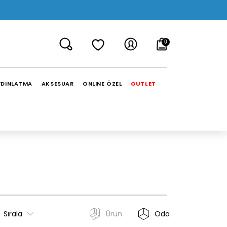
0
YDINLATMA
AKSESUAR
ONLINE ÖZEL
OUTLET
Sırala
Ürün
Oda