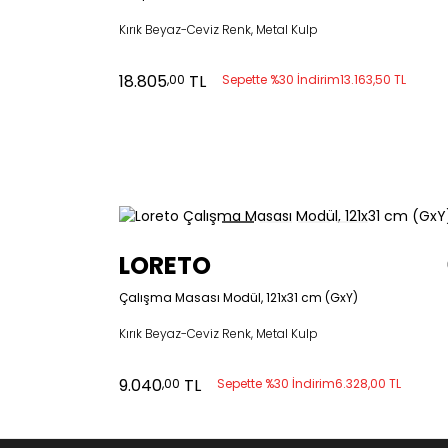
Kırık Beyaz-Ceviz Renk, Metal Kulp
18.805
TL
,00
Sepette %30 İndirim
13.163,50 TL
LORETO
Çalışma Masası Modül, 121x31 cm (GxY)
Kırık Beyaz-Ceviz Renk, Metal Kulp
9.040
TL
,00
Sepette %30 İndirim
6.328,00 TL