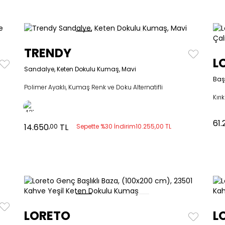
TRENDY
L
Sandalye, Keten Dokulu Kumaş, Mavi
Baş
Polimer Ayaklı, Kumaş Renk ve Doku Alternatifli
Kır
61.
14.650
TL
,00
Sepette %30 İndirim
10.255,00 TL
LORETO
L