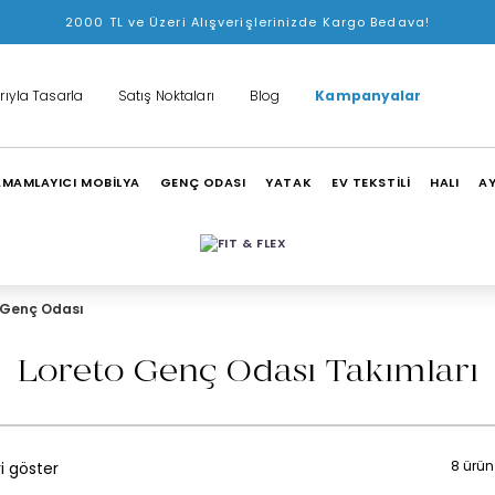
2000 TL ve Üzeri Alışverişlerinizde Kargo Bedava!
rıyla Tasarla
Satış Noktaları
Blog
Kampanyalar
MAMLAYICI MOBİLYA
GENÇ ODASI
YATAK
EV TEKSTİLİ
HALI
A
 Genç Odası
Loreto Genç Odası Takımları
8 ürün
i göster