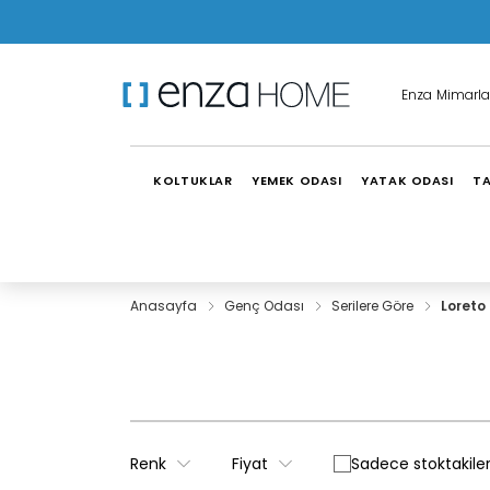
Enza Mimarla
KOLTUKLAR
YEMEK ODASI
YATAK ODASI
TA
Anasayfa
Genç Odası
Serilere Göre
Loreto
Renk
Fiyat
Sadece stoktakiler