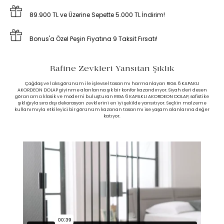
89.900 TL ve Üzerine Sepette 5.000 TL İndirim!
Bonus'a Özel Peşin Fiyatına 9 Taksit Fırsatı!
Rafine Zevkleri Yansıtan Şıklık
Çağdaş ve lüks görünüm ile işlevsel tasarımı harmanlayan RIGA 6 KAPAKLI
AKORDEON DOLAP giyinme alanlarına şık bir konfor kazandırıyor. Siyah deri desen
görünümü klasik ve moderni buluşturan RIGA 6 KAPAKLI AKORDEON DOLAP, sofistike
şıklığıyla sıra dışı dekorasyon zevklerini en iyi şekilde yansıtıyor. Seçkin malzeme
kullanımıyla etkileyici bir görünüm kazanan tasarımı ise yaşam alanlarına değer
katıyor.