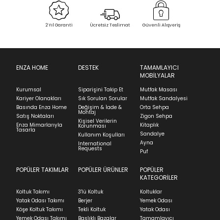
Bu ürün stoklarımıza geldiğinde
posta
Select an option.
adresinizden sizleri bilgilendireceğiz.
Sipariş Alındı
Sevkiyat Aşamasında
Teslim Edildi
2 Yıl Garanti
Ücretsiz Teslimat
Güvenli Alışveriş
SUBMIT
İade & Değişim
Kapat
Ürünün adresinize teslim tarihinden itibaren 14 gün
Stock moves super-fast. This look-up is an
içinde iade başvurusunda bulunarak sürecinizi
ENZA HOME
DESTEK
TAMAMLAYICI
MOBİLYALAR
indication of where stock might be available but
başlatabilirsiniz.
we can't guarantee it'll be there for long.
Kurumsal
Siparişini Takip Et
Mutfak Masası
Ürünü iade etmek için, orijinal kutusuyla ve
Kariyer Olanakları
Sık Sorulan Sorular
Mutfak Sandalyesi
faturasıyla birlikte göndermelisiniz.
Basında Enza Home
Değişim & İade &
Orta Sehpa
Montaj
İadenizin kabul edilmesi için, ürünün hasar
Satış Noktaları
Zigon Sehpa
Kişisel Verilerin
görmemiş, kurulumunun yapılmamış ve
Enza Mimarlarıyla
Kitaplık
Korunması
Tasarla
kullanılmamış olması gerekmektedir.
Sandalye
Kullanım Koşulları
Ayna
International
İade ve Değişim
Requests
Sorularınız için
bölümünü ziyaret ediniz.
Puf
POPÜLER TAKIMLAR
POPÜLER ÜRÜNLER
POPÜLER
Teslimat
KATEGORİLER
Ev tekstili siparişlerinizin kargoya verilme süresi
Koltuk Takımı
3'lü Koltuk
Koltuklar
ortalama 5-24 iş günüdür.
Yatak Odası Takımı
Berjer
Yemek Odası
Köşe Koltuk Takımı
Tekli Koltuk
Yatak Odası
Yatak siparişlerinizin teslim süresi yaşadığınız şehre
Yemek Odası Takımı
Başlıklı Bazalar
Tamamlayıcı