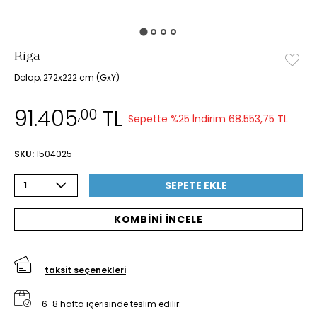
Riga
Dolap, 272x222 cm (GxY)
91.405
TL
,00
Sepette %25 İndirim
68.553,75 TL
SKU:
1504025
SEPETE EKLE
1
KOMBİNİ İNCELE
taksit seçenekleri
6-8 hafta içerisinde teslim edilir.