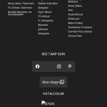
ve ürünün stok durumuna göre ortalama 5-24 iş
Mobilya
Genç Odası Takımları
Yataklı Koltuklar
günüdür.
Genç Odası
TV Ünitesi Takımları
Dolaplar
Halı
Mutfak Masaları ve
Açılır Masa
Panel ve Döşeme grubu ürün siparişlerinizin teslim
Sandalyeleri
Aydınlatma
2'li Koltuk
süresi yaşadığınız şehre ve ürünün stok durumuna
Aksesuar
Tv Sehpaları
göre ortalama 30-45 iş günüdür.
Black Friday
Masalar
Sonbahar Fırsatları
Siparişlerim bölümünden sürecinizi takip edebilirsiniz.
Şifonyer
Comfort Plus Koltuk
Sehpalar
Sıkça Sorulan Sorular
Online Özel
Sorularınız için
bölümünü ziyaret
ediniz.
BİZİ TAKİP EDİN
Bize Ulaşın
KATALOGLAR