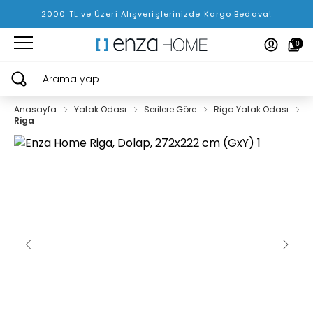
2000 TL ve Üzeri Alışverişlerinizde Kargo Bedava!
0
Arama yap
Anasayfa
Yatak Odası
Serilere Göre
Riga Yatak Odası
Riga