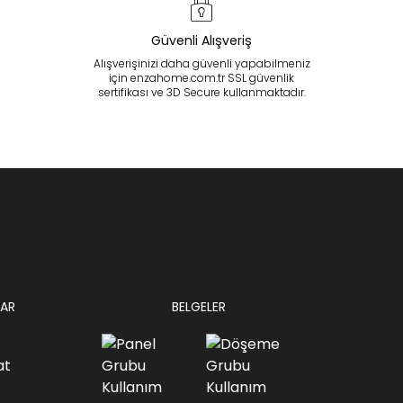
Güvenli Alışveriş
Alışverişinizi daha güvenli yapabilmeniz
için enzahome.com.tr SSL güvenlik
sertifikası ve 3D Secure kullanmaktadır.
AR
BELGELER