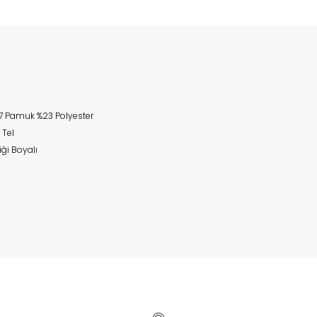
7 Pamuk %23 Polyester
 Tel
iği Boyalı