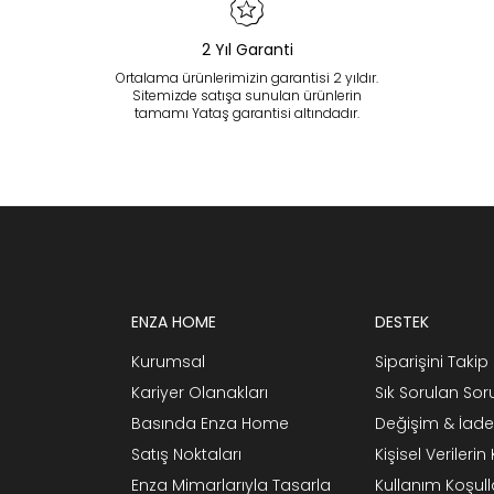
2 Yıl Garanti
Ortalama ürünlerimizin garantisi 2 yıldır.
Sitemizde satışa sunulan ürünlerin
tamamı Yataş garantisi altındadır.
ENZA HOME
DESTEK
Kurumsal
Siparişini Takip 
Kariyer Olanakları
Sık Sorulan Sor
Basında Enza Home
Değişim & İade
Satış Noktaları
Kişisel Verileri
Enza Mimarlarıyla Tasarla
Kullanım Koşull