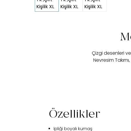
Mo
Çizgi desenleri v
Nevresim Takımı, b
Özellikler
İpliği boyalı kumaş