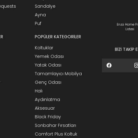
Requests
Sandalye
Ayna
Puf
Enza Home Fi
Listesi
ER
POPÜLER KATEGORİLER
Koltuklar
BİZİ TAKİP 
Yemek Odası
Yatak Odası
Tamamlayıcı Mobilya
r
Genç Odası
Halı
Aydınlatma
Aksesuar
Black Friday
Sonbahar Fırsatları
Comfort Plus Koltuk