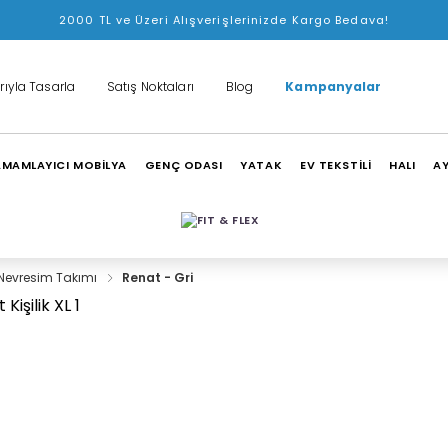
2000 TL ve Üzeri Alışverişlerinizde Kargo Bedava!
rıyla Tasarla
Satış Noktaları
Blog
Kampanyalar
MAMLAYICI MOBİLYA
GENÇ ODASI
YATAK
EV TEKSTİLİ
HALI
A
Nevresim Takımı
Renat - Gri