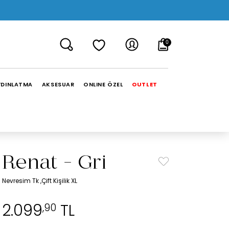
0
YDINLATMA
AKSESUAR
ONLINE ÖZEL
OUTLET
Renat - Gri
Nevresim Tk ,Çift Kişilik XL
2.099
TL
,90