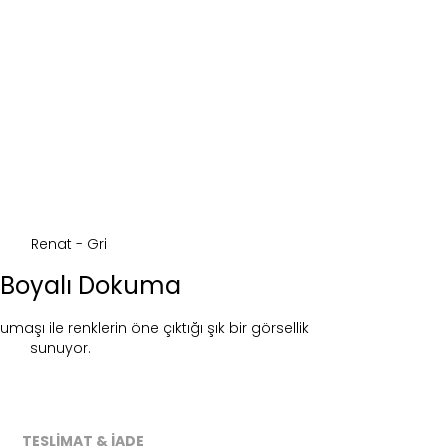
ği Boyalı Dokuma
umaşı ile renklerin öne çıktığı şık bir görsellik
sunuyor.
ireceğiz.
TESLİMAT & İADE