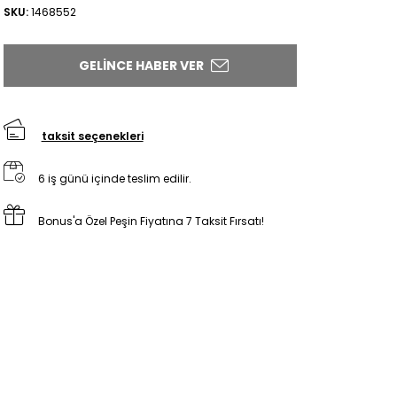
SKU:
1468552
GELINCE HABER VER
taksit seçenekleri
6 iş günü içinde teslim edilir.
Bonus'a Özel Peşin Fiyatına 7 Taksit Fırsatı!