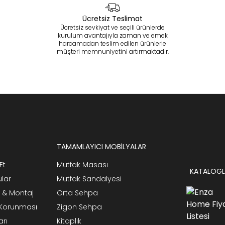
Ücretsiz Teslimat
Ücretsiz sevkiyat ve seçili ürünlerde
kurulum avantajıyla zaman ve emek
harcamadan teslim edilen ürünlerle
müşteri memnuniyetini artırmaktadır.
TAMAMLAYICI MOBİLYALAR
Et
Mutfak Masası
KATALOGL
ular
Mutfak Sandalyesi
 & Montaj
Orta Sehpa
n Korunması
Zigon Sehpa
arı
Kitaplık