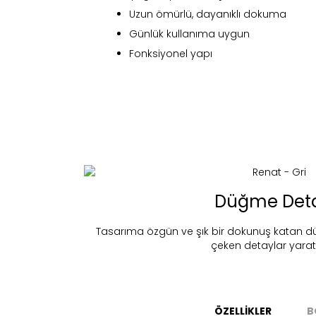
Uzun ömürlü, dayanıklı dokuma
Günlük kullanıma uygun
Fonksiyonel yapı
Fi
Düğme Det
Tasarıma özgün ve şık bir dokunuş katan d
çeken detaylar yarat
Bu ürün 
Stoc
migh
ÖZELLİKLER
B