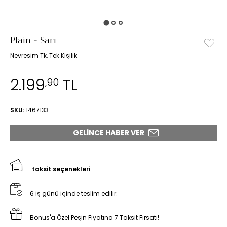
Plain - Sarı
Nevresim Tk, Tek Kişilik
2.199
TL
,90
SKU:
1467133
GELINCE HABER VER
taksit seçenekleri
6 iş günü içinde teslim edilir.
Bonus'a Özel Peşin Fiyatına 7 Taksit Fırsatı!