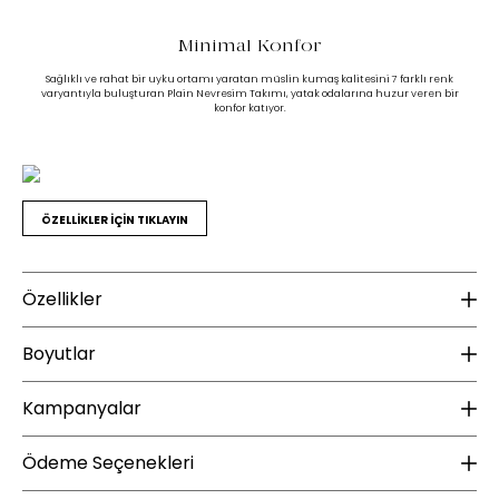
Minimal Konfor
Sağlıklı ve rahat bir uyku ortamı yaratan müslin kumaş kalitesini 7 farklı renk
varyantıyla buluşturan Plain Nevresim Takımı, yatak odalarına huzur veren bir
konfor katıyor.
ÖZELLİKLER İÇİN TIKLAYIN
Özellikler
Ek Bilgiler
K
Boyutlar
Yıkama Talimatı :
30 derecede yıkanması tavsiye edilir
Ku
Ağartma yapılmamalıdır
Kampanyalar
Ku
Yükseklik (mm) :
10
Orta ısıda ütülenebilir (Max 150°)
Tamburlu kurutma yapılmamalıdır
Te
Genişlik (mm) :
40
ÜCRETSİZ KARGO
Kuru temizleme uygulanmamalıdır
Ödeme Seçenekleri
Derinlik (mm) :
41