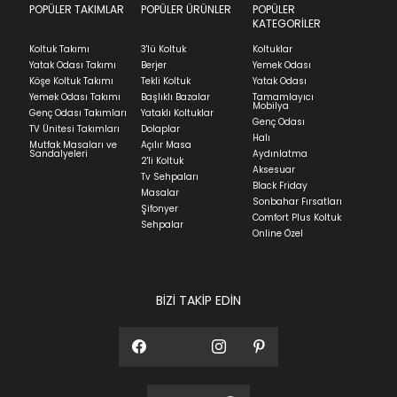
we can't guarantee it'll be there for long.
POPÜLER TAKIMLAR
POPÜLER ÜRÜNLER
POPÜLER
Teslimat
KATEGORİLER
Ev tekstili siparişlerinizin kargoya verilme süresi
Koltuk Takımı
3'lü Koltuk
Koltuklar
ortalama 5-24 iş günüdür.
Yatak Odası Takımı
Berjer
Yemek Odası
Köşe Koltuk Takımı
Tekli Koltuk
Yatak Odası
Yatak siparişlerinizin teslim süresi yaşadığınız şehre
Yemek Odası Takımı
Başlıklı Bazalar
Tamamlayıcı
ve ürünün stok durumuna göre ortalama 5-24 iş
Mobilya
Genç Odası Takımları
Yataklı Koltuklar
günüdür.
Genç Odası
TV Ünitesi Takımları
Dolaplar
Halı
Mutfak Masaları ve
Açılır Masa
Panel ve Döşeme grubu ürün siparişlerinizin teslim
Sandalyeleri
Aydınlatma
2'li Koltuk
süresi yaşadığınız şehre ve ürünün stok durumuna
Aksesuar
Tv Sehpaları
göre ortalama 30-45 iş günüdür.
Black Friday
Masalar
Sonbahar Fırsatları
Siparişlerim bölümünden sürecinizi takip edebilirsiniz.
Şifonyer
Comfort Plus Koltuk
Sehpalar
Sıkça Sorulan Sorular
Online Özel
Sorularınız için
bölümünü ziyaret
ediniz.
BİZİ TAKİP EDİN