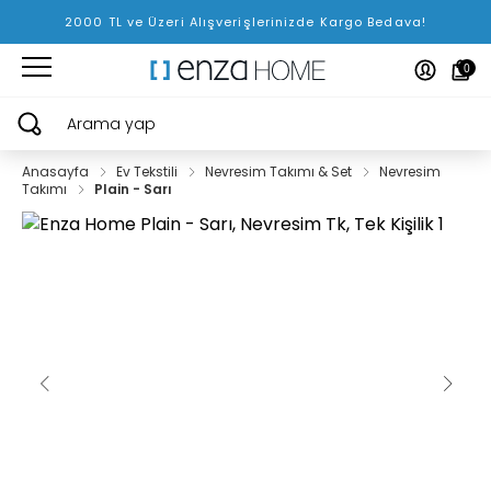
2000 TL ve Üzeri Alışverişlerinizde Kargo Bedava!
0
Arama yap
Anasayfa
Ev Tekstili
Nevresim Takımı & Set
Nevresim
Takımı
Plain - Sarı