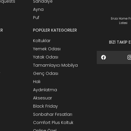
Requests
Sandalye
Ayna
Puf
Enza Home Fi
Listesi
ER
POPÜLER KATEGORİLER
Koltuklar
BİZİ TAKİP 
Yemek Odası
Yatak Odası
Tamamlayıcı Mobilya
r
Genç Odası
Halı
Aydınlatma
Aksesuar
Black Friday
Sonbahar Fırsatları
Comfort Plus Koltuk
Online Özel