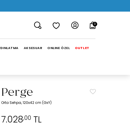
0
YDINLATMA
AKSESUAR
ONLINE ÖZEL
OUTLET
Perge
Orta Sehpa, 120x42 cm (GxY)
7.028
TL
,00