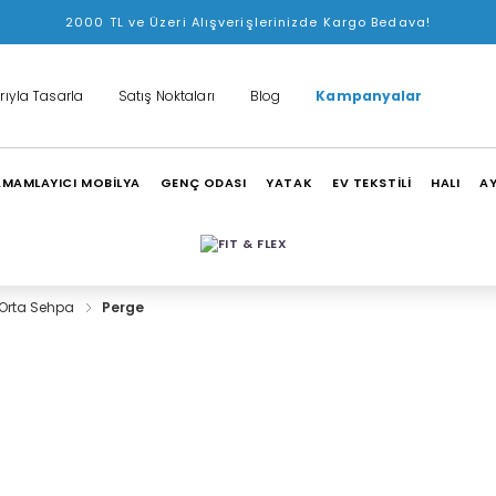
2000 TL ve Üzeri Alışverişlerinizde Kargo Bedava!
rıyla Tasarla
Satış Noktaları
Blog
Kampanyalar
MAMLAYICI MOBİLYA
GENÇ ODASI
YATAK
EV TEKSTİLİ
HALI
A
Orta Sehpa
Perge