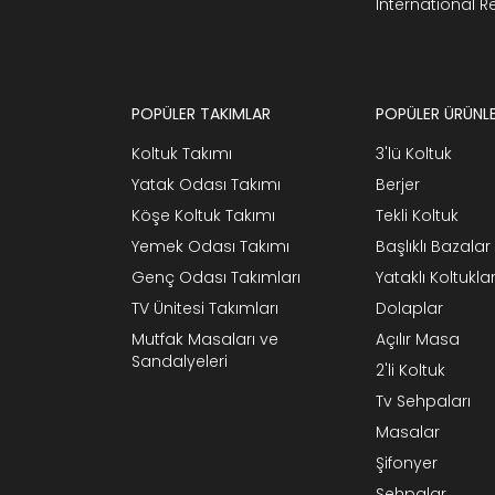
International 
POPÜLER TAKIMLAR
POPÜLER ÜRÜNL
Koltuk Takımı
3'lü Koltuk
Yatak Odası Takımı
Berjer
Köşe Koltuk Takımı
Tekli Koltuk
Yemek Odası Takımı
Başlıklı Bazalar
Genç Odası Takımları
Yataklı Koltukla
TV Ünitesi Takımları
Dolaplar
Mutfak Masaları ve
Açılır Masa
Sandalyeleri
2'li Koltuk
Tv Sehpaları
Masalar
Şifonyer
Sehpalar