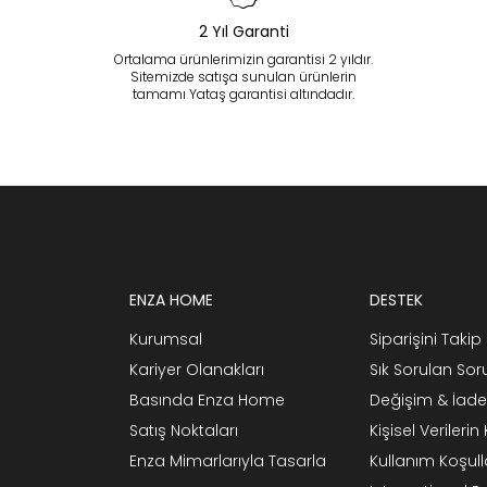
2 Yıl Garanti
Ortalama ürünlerimizin garantisi 2 yıldır.
Sitemizde satışa sunulan ürünlerin
tamamı Yataş garantisi altındadır.
ENZA HOME
DESTEK
Kurumsal
Siparişini Takip 
Kariyer Olanakları
Sık Sorulan Sor
Basında Enza Home
Değişim & İade
Satış Noktaları
Kişisel Verileri
Enza Mimarlarıyla Tasarla
Kullanım Koşull