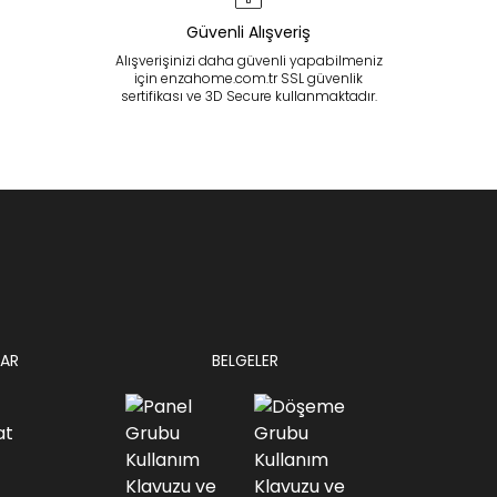
Güvenli Alışveriş
Alışverişinizi daha güvenli yapabilmeniz
için enzahome.com.tr SSL güvenlik
sertifikası ve 3D Secure kullanmaktadır.
AR
BELGELER