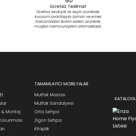
Ücretsiz Teslimat
Ücretsiz sevkiyat ve seçili ürünlerde
kurulum avantajıyla zaman ve emek
harcamadan teslim edilen ürünlerle
müşteri memnuniyetini artırmaktadır.
TAMAMLAYICI MOBİLYALAR
Et
Mutfak Masası
KATALOGL
ular
Mutfak Sandalyesi
 & Montaj
Orta Sehpa
n Korunması
Zigon Sehpa
arı
Kitaplık