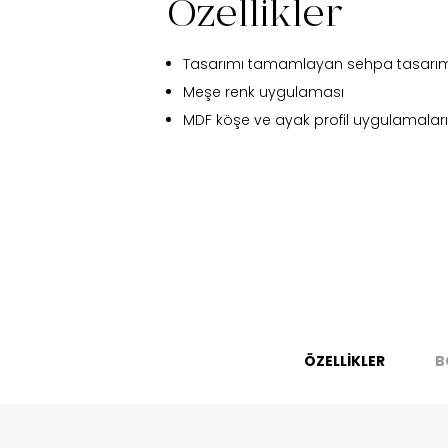
Özellikler
Tasarımı tamamlayan sehpa tasarım
Meşe renk uygulaması
MDF köşe ve ayak profil uygulamaları
Fi
ÖZELLİKLER
B
Bu ürün 
Stoc
migh