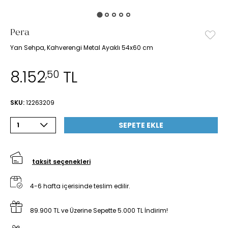
Pera
Yan Sehpa, Kahverengi Metal Ayaklı 54x60 cm
8.152
TL
,50
SKU:
12263209
SEPETE EKLE
1
taksit seçenekleri
4-6 hafta içerisinde teslim edilir.
89.900 TL ve Üzerine Sepette 5.000 TL İndirim!