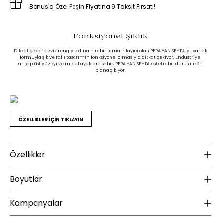
Bonus'a Özel Peşin Fiyatına 9 Taksit Fırsatı!
Fonksiyonel Şıklık
Dikkat çeken ceviz rengiyle dinamik bir tamamlayıcı olan PERA YAN SEHPA, yuvarlak
formuyla şık ve raflı tasarımın fonksiyonel olmasıyla dikkat çekiyor. Endüstriyel
ahşap üst yüzeyi ve metal ayaklara sahip PERA YAN SEHPA estetik bir duruş ile ön
plana çıkıyor.
ÖZELLİKLER İÇİN TIKLAYIN
Özellikler
Malzeme
B
Boyutlar
Üst Tabla Malzeme Bilgisi :
Endüstriyel Ahşap
Ür
Kampanyalar
Ayak Malzemesi :
Metal
Yükseklik (mm) :
605
Ayak Rengi :
Kahve
Genişlik (mm) :
544