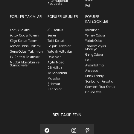
Ayna
International
indication of where stock might be available but
İade ve Değişim
Requests
Sorularınız için
bölümünü ziyaret ediniz.
Puf
we can't guarantee it'll be there for long.
POPÜLER TAKIMLAR
POPÜLER ÜRÜNLER
POPÜLER
Teslimat
KATEGORİLER
Ev tekstili siparişlerinizin kargoya verilme süresi
Koltuk Takımı
3'lü Koltuk
Koltuklar
ortalama 5-24 iş günüdür.
Yatak Odası Takımı
Berjer
Yemek Odası
Köşe Koltuk Takımı
Tekli Koltuk
Yatak Odası
Yatak siparişlerinizin teslim süresi yaşadığınız şehre
Yemek Odası Takımı
Başlıklı Bazalar
Tamamlayıcı
ve ürünün stok durumuna göre ortalama 5-24 iş
Mobilya
Genç Odası Takımları
Yataklı Koltuklar
günüdür.
Genç Odası
TV Ünitesi Takımları
Dolaplar
Halı
Mutfak Masaları ve
Açılır Masa
Panel ve Döşeme grubu ürün siparişlerinizin teslim
Sandalyeleri
Aydınlatma
2'li Koltuk
süresi yaşadığınız şehre ve ürünün stok durumuna
Aksesuar
Tv Sehpaları
göre ortalama 30-45 iş günüdür.
Black Friday
Masalar
Sonbahar Fırsatları
Siparişlerim bölümünden sürecinizi takip edebilirsiniz.
Şifonyer
Comfort Plus Koltuk
Sehpalar
Sıkça Sorulan Sorular
Online Özel
Sorularınız için
bölümünü ziyaret
ediniz.
BİZİ TAKİP EDİN