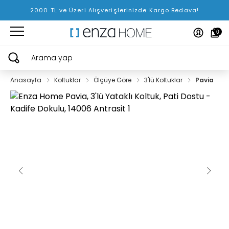
2000 TL ve Üzeri Alışverişlerinizde Kargo Bedava!
0
Arama yap
Anasayfa
Koltuklar
Ölçüye Göre
3'lü Koltuklar
Pavia