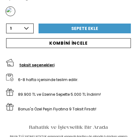
SEPETE EKLE
1
KOMBİNİ İNCELE
taksit seçenekleri
6-8 hafta içerisinde teslim edilir.
89.900 TL ve Üzerine Sepette 5.000 TL İndirim!
Bonus'a Özel Peşin Fiyatına 9 Taksit Fırsatı!
Rahatlık ve İşlevsellik Bir Arada
PAVIA 3’LÜ YATAKLI KOLTUK ergonomik yapısıyla konforu ön planda tutarken yaşam