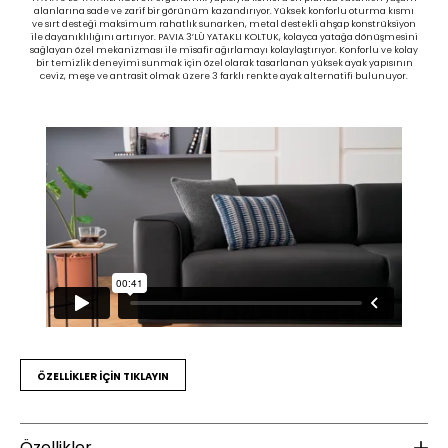
alanlarına sade ve zarif bir görünüm kazandırıyor. Yüksek konforlu oturma kısmı
ve sırt desteği maksimum rahatlık sunarken, metal destekli ahşap konstrüksiyon
ile dayanıklılığını artırıyor. PAVIA 3’LÜ YATAKLI KOLTUK, kolayca yatağa dönüşmesini
sağlayan özel mekanizması ile misafir ağırlamayı kolaylaştırıyor. Konforlu ve kolay
bir temizlik deneyimi sunmak için özel olarak tasarlanan yüksek ayak yapısının
ceviz, meşe ve antrasit olmak üzere 3 farklı renkte ayak alternatifi bulunuyor.
ÖZELLİKLER İÇİN TIKLAYIN
Özellikler