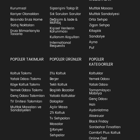
başlatabilirsiniz.
Oturum Ölçüleri GxDxY(mm) :
1880x600x460
Kurumsal
Siparişini Takip Et
Mutfak Masası
Ürünü iade etmek için, orijinal kutusuyla ve
Kariyer Olanakları
Sık Sorulan Sorular
Mutfak Sandalyesi
faturasıyla birlikte göndermelisiniz.
Basında Enza Home
Değişim & İade &
Orta Sehpa
Montaj
İadenizin kabul edilmesi için, ürünün hasar
Satış Noktaları
Zigon Sehpa
Uyarılar
Kişisel Verilerin
görmemiş, kurulumunun yapılmamış ve
Enza Mimarlarıyla
Kitaplık
Korunması
Tasarla
kullanılmamış olması gerekmektedir.
Sandalye
Kullanım Koşulları
Ayna
International
Bu ürünü evinize alırken dikkat edilmesi gereken durumlar için
İade ve Değişim
Requests
Sorularınız için
bölümünü ziyaret ediniz.
Puf
burayı
inceleyebilirsiniz.
POPÜLER TAKIMLAR
POPÜLER ÜRÜNLER
POPÜLER
Teslimat
KATEGORİLER
Ev tekstili siparişlerinizin kargoya verilme süresi
Koltuk Takımı
3'lü Koltuk
Koltuklar
ortalama 5-24 iş günüdür.
Yatak Odası Takımı
Berjer
Yemek Odası
Köşe Koltuk Takımı
Tekli Koltuk
Yatak Odası
Yatak siparişlerinizin teslim süresi yaşadığınız şehre
Yemek Odası Takımı
Başlıklı Bazalar
Tamamlayıcı
ve ürünün stok durumuna göre ortalama 5-24 iş
Mobilya
Genç Odası Takımları
Yataklı Koltuklar
günüdür.
Genç Odası
TV Ünitesi Takımları
Dolaplar
Halı
Mutfak Masaları ve
Açılır Masa
Panel ve Döşeme grubu ürün siparişlerinizin teslim
Sandalyeleri
Aydınlatma
2'li Koltuk
süresi yaşadığınız şehre ve ürünün stok durumuna
Aksesuar
Tv Sehpaları
göre ortalama 30-45 iş günüdür.
Black Friday
Masalar
Sonbahar Fırsatları
Siparişlerim bölümünden sürecinizi takip edebilirsiniz.
Şifonyer
Comfort Plus Koltuk
Sehpalar
Sıkça Sorulan Sorular
Online Özel
Sorularınız için
bölümünü ziyaret