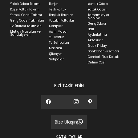
ortalama 5-24 iş günüdür.
Yatak Odası Takımı
Berjer
Yemek Odası
Köşe Koltuk Takımı
Tekli Koltuk
Yatak Odası
Yatak siparişlerinizin teslim süresi yaşadığınız şehre
Yemek Odası Takımı
Başlıklı Bazalar
Tamamlayıcı
ve ürünün stok durumuna göre ortalama 5-24 iş
Mobilya
Genç Odası Takımları
Yataklı Koltuklar
günüdür.
Genç Odası
TV Ünitesi Takımları
Dolaplar
Halı
Mutfak Masaları ve
Açılır Masa
Panel ve Döşeme grubu ürün siparişlerinizin teslim
Sandalyeleri
Aydınlatma
2'li Koltuk
süresi yaşadığınız şehre ve ürünün stok durumuna
Aksesuar
Tv Sehpaları
göre ortalama 30-45 iş günüdür.
Black Friday
Masalar
Sonbahar Fırsatları
Siparişlerim bölümünden sürecinizi takip edebilirsiniz.
Şifonyer
Comfort Plus Koltuk
Sehpalar
Sıkça Sorulan Sorular
Online Özel
Sorularınız için
bölümünü ziyaret
ediniz.
BİZİ TAKİP EDİN
Bize Ulaşın
KATALOGLAR