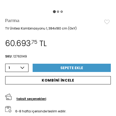
Parma
TV Ünitesi Kombinasyonu 1, 384x180 cm (GxY)
60.693
TL
,75
SKU:
12763149
SEPETE EKLE
1
KOMBİNİ İNCELE
taksit seçenekleri
6-8 hafta içerisinde teslim edilir.