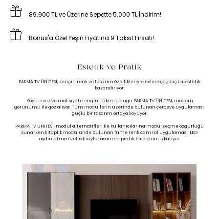
89.900 TL ve Üzerine Sepette 5.000 TL İndirim!
Bonus'a Özel Peşin Fiyatına 9 Taksit Fırsatı!
Estetik ve Pratik
PARMA TV ÜNİTESİ, zengin renk ve tasarım özellikleriyle evlere çağdaş bir estetik
kazandırıyor.
Koyu ceviz ve mat siyah rengin hakim olduğu PARMA TV ÜNİTESİ, modern
görünümü ile göz alıyor. Tüm modüllerin üzerinde bulunan çerçeve uygulaması,
güçlü bir tasarım ortaya koyuyor.
PARMA TV ÜNİTESİ, modül alternatifleri ile kullanıcılarına modül seçme özgürlüğü
sunarken kitaplık modülünde bulunan füme renk cam raf uygulaması, LED
aydınlatma özellikleriyle tasarıma pratik bir dokunuş katıyor.