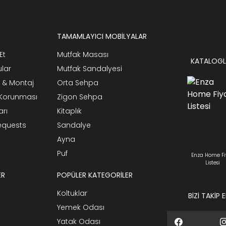
TAMAMLAYICI MOBİLYALAR
Et
Mutfak Masası
KATALOGL
ular
Mutfak Sandalyesi
 & Montaj
Orta Sehpa
n Korunması
Zigon Sehpa
arı
Kitaplık
Requests
Sandalye
Ayna
Puf
Enza Home Fi
Listesi
ER
POPÜLER KATEGORİLER
Koltuklar
BİZİ TAKİP 
Yemek Odası
Yatak Odası