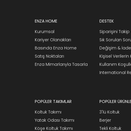
ENZA HOME
DESTEK
Kurumsal
Siparişini Takip 
Kariyer Olanakları
Sık Sorulan Sor
Basında Enza Home
Değişim & İade
Satış Noktaları
Kişisel Verileri
Enza Mimarlarıyla Tasarla
Kullanım Koşull
International 
POPÜLER TAKIMLAR
POPÜLER ÜRÜNL
Koltuk Takımı
3'lü Koltuk
Yatak Odası Takımı
Berjer
Köşe Koltuk Takımı
Tekli Koltuk