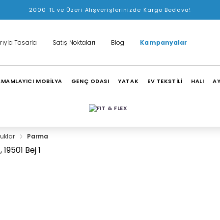
2000 TL ve Üzeri Alışverişlerinizde Kargo Bedava!
rıyla Tasarla
Satış Noktaları
Blog
Kampanyalar
MAMLAYICI MOBİLYA
GENÇ ODASI
YATAK
EV TEKSTİLİ
HALI
A
uklar
Parma