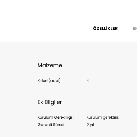
Bu ürün 
Stoc
ÖZELLİKLER
B
migh
Malzeme
Kırlent(adet) :
4
Ek Bilgiler
Kurulum Gerekliliği :
Kurulum gerektirir.
Garanti Süresi :
2 yıl