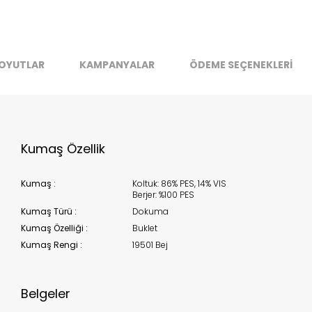
stoklarımıza geldiğinde
posta adresinizden sizleri bilgilend
k moves super-fast. This look-up is an indication of where stock
OYUTLAR
KAMPANYALAR
ÖDEME SEÇENEKLERİ
t be available but we can't guarantee it'll be there for long.
Kapat
Kumaş Özellik
Kumaş :
Koltuk: 86% PES, 14% VIS
Berjer: %100 PES
Kumaş Türü :
Dokuma
Kumaş Özelliği :
Buklet
Kumaş Rengi :
19501 Bej
Belgeler