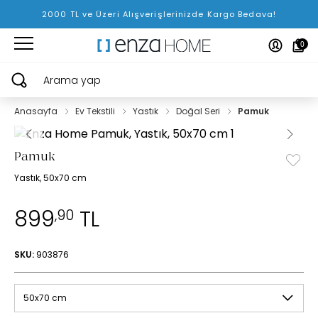
2000 TL ve Üzeri Alışverişlerinizde Kargo Bedava!
0
Arama yap
Anasayfa
Ev Tekstili
Yastık
Doğal Seri
Pamuk
Pamuk
Yastık, 50x70 cm
899
TL
,90
SKU:
903876
50x70 cm