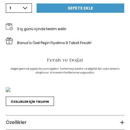
SEPETE EKLE
1
3 iş günü içinde teslim edilir.
Bonus'a Özel Peşin Fiyatına 9 Taksit Fırsatı!
Ferah ve Doğal
Doğal pamuk yapısı ile yumuşaktır. Terlemeyi azaltır ve sağlıklı bir uyku ortamı
oluşturur. 4 mevsim kullanıma uygundur.
ÖZELLİKLER İÇİN TIKLAYIN
Özellikler