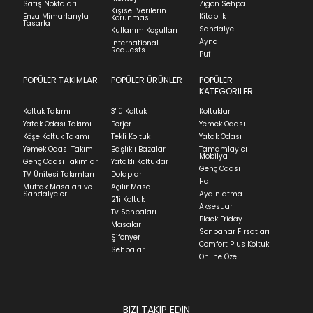
İadenizin kabul edilmesi için, ürünün hasar
Satış Noktaları
Zigon Sehpa
Kişisel Verilerin
görmemiş, kurulumunun yapılmamış ve
Enza Mimarlarıyla
Kitaplık
Korunması
Pamuk
Tasarla
kullanılmamış olması gerekmektedir.
Sandalye
Kullanım Koşulları
Ayna
International
Stok Uyarı
İade ve Değişim
Requests
Sorularınız için
bölümünü ziyaret ediniz.
Puf
POPÜLER TAKIMLAR
POPÜLER ÜRÜNLER
POPÜLER
Teslimat
Bu ürün stoklarımıza geldiğinde
posta
Select an option.
KATEGORİLER
adresinizden sizleri bilgilendireceğiz.
Ev tekstili siparişlerinizin kargoya verilme süresi
Koltuk Takımı
3'lü Koltuk
Koltuklar
ortalama 5-24 iş günüdür.
SUBMIT
Yatak Odası Takımı
Berjer
Yemek Odası
Köşe Koltuk Takımı
Tekli Koltuk
Yatak Odası
Yatak siparişlerinizin teslim süresi yaşadığınız şehre
Kapat
Yemek Odası Takımı
Başlıklı Bazalar
Tamamlayıcı
ve ürünün stok durumuna göre ortalama 5-24 iş
Mobilya
Genç Odası Takımları
Yataklı Koltuklar
günüdür.
Stock moves super-fast. This look-up is an
Genç Odası
TV Ünitesi Takımları
Dolaplar
Halı
indication of where stock might be available but
Mutfak Masaları ve
Açılır Masa
Panel ve Döşeme grubu ürün siparişlerinizin teslim
Sandalyeleri
Aydınlatma
we can't guarantee it'll be there for long.
2'li Koltuk
süresi yaşadığınız şehre ve ürünün stok durumuna
Aksesuar
Tv Sehpaları
göre ortalama 30-45 iş günüdür.
Black Friday
Masalar
Sonbahar Fırsatları
Siparişlerim bölümünden sürecinizi takip edebilirsiniz.
Şifonyer
Comfort Plus Koltuk
Sehpalar
Sıkça Sorulan Sorular
Online Özel
Sorularınız için
bölümünü ziyaret
ediniz.
BİZİ TAKİP EDİN