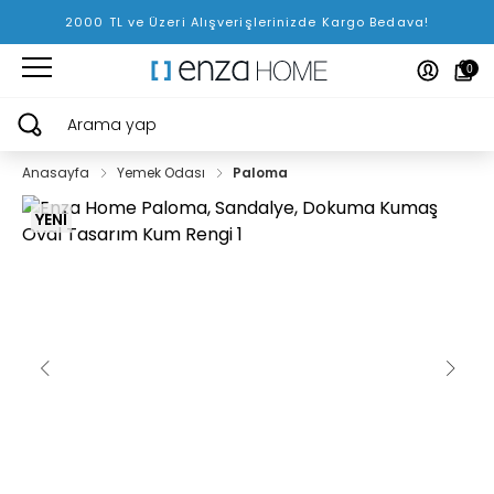
2000 TL ve Üzeri Alışverişlerinizde Kargo Bedava!
0
Arama yap
Anasayfa
Yemek Odası
Paloma
YENİ