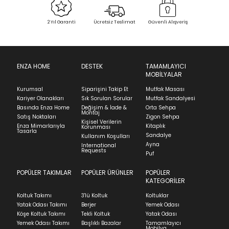
Bu ürün stoklarımıza geldiğinde
posta
Select an option.
Sipariş Alındı
Sevkiyat Aşamasında
Teslim Edildi
adresinizden sizleri bilgilendireceğiz.
2 Yıl Garanti
Ücretsiz Teslimat
Güvenli Alışveriş
SUBMIT
İade & Değişim
Kapat
Ürünün adresinize teslim tarihinden itibaren 14 gün
içinde iade başvurusunda bulunarak sürecinizi
ENZA HOME
DESTEK
TAMAMLAYICI
Stock moves super-fast. This look-up is an
MOBİLYALAR
başlatabilirsiniz.
indication of where stock might be available but
we can't guarantee it'll be there for long.
Kurumsal
Siparişini Takip Et
Mutfak Masası
Ürünü iade etmek için, orijinal kutusuyla ve
Kariyer Olanakları
Sık Sorulan Sorular
Mutfak Sandalyesi
faturasıyla birlikte göndermelisiniz.
Basında Enza Home
Değişim & İade &
Orta Sehpa
Montaj
İadenizin kabul edilmesi için, ürünün hasar
Satış Noktaları
Zigon Sehpa
Kişisel Verilerin
görmemiş, kurulumunun yapılmamış ve
Enza Mimarlarıyla
Kitaplık
Korunması
Tasarla
kullanılmamış olması gerekmektedir.
Sandalye
Kullanım Koşulları
Ayna
International
İade ve Değişim
Requests
Sorularınız için
bölümünü ziyaret ediniz.
Puf
POPÜLER TAKIMLAR
POPÜLER ÜRÜNLER
POPÜLER
Teslimat
KATEGORİLER
Ev tekstili siparişlerinizin kargoya verilme süresi
Koltuk Takımı
3'lü Koltuk
Koltuklar
ortalama 5-24 iş günüdür.
Yatak Odası Takımı
Berjer
Yemek Odası
Köşe Koltuk Takımı
Tekli Koltuk
Yatak Odası
Yatak siparişlerinizin teslim süresi yaşadığınız şehre
Yemek Odası Takımı
Başlıklı Bazalar
Tamamlayıcı
ve ürünün stok durumuna göre ortalama 5-24 iş
Mobilya