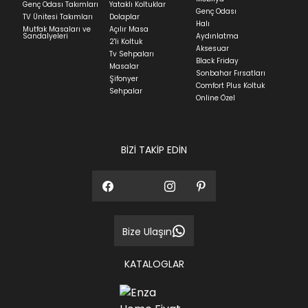
Genç Odası Takımları
Yataklı Koltuklar
günüdür.
Genç Odası
TV Ünitesi Takımları
Dolaplar
Halı
Mutfak Masaları ve
Açılır Masa
Panel ve Döşeme grubu ürün siparişlerinizin teslim
Sandalyeleri
Aydınlatma
2'li Koltuk
süresi yaşadığınız şehre ve ürünün stok durumuna
Aksesuar
Tv Sehpaları
göre ortalama 30-45 iş günüdür.
Black Friday
Masalar
Sonbahar Fırsatları
Siparişlerim bölümünden sürecinizi takip edebilirsiniz.
Şifonyer
Comfort Plus Koltuk
Sehpalar
Sıkça Sorulan Sorular
Online Özel
Sorularınız için
bölümünü ziyaret
ediniz.
BİZİ TAKİP EDİN
Bize Ulaşın
KATALOGLAR