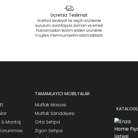
Ücretsiz Teslimat
Ücretsiz sevkiyat ve seçili ürünlerde
kurulum avantajıyla zaman ve emek
harcamadan teslim edilen ürünlerle
müşteri memnuniyetini artırmaktadır.
TAMAMLAYICI MOBİLYALAR
Et
Mutfak Masası
KATALOGL
ular
Mutfak Sandalyesi
 & Montaj
Orta Sehpa
n Korunması
Zigon Sehpa