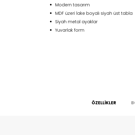
Modern tasarım
MDF üzeri lake boyalı siyah üst tabla
Siyah metal ayaklar
Yuvarlak form
Fi
ÖZELLİKLER
B
Bu ürün 
Stoc
migh