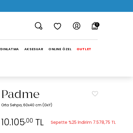
0
YDINLATMA
AKSESUAR
ONLINE ÖZEL
OUTLET
Padme
Orta Sehpa, 60x40 cm (GxY)
10.105
TL
,00
Sepette %25 İndirim
7.578,75 TL