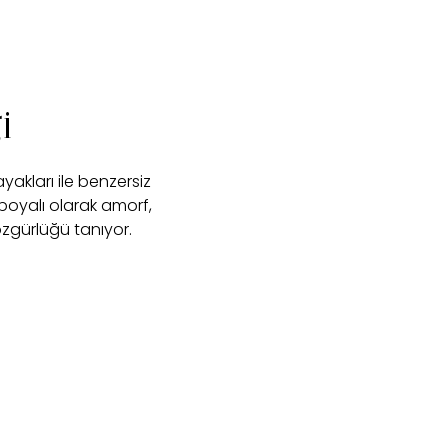
i
akları ile benzersiz
oyalı olarak amorf,
özgürlüğü tanıyor.