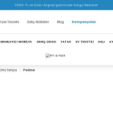
2000 TL ve Üzeri Alışverişlerinizde Kargo Bedava!
rıyla Tasarla
Satış Noktaları
Blog
Kampanyalar
MAMLAYICI MOBİLYA
GENÇ ODASI
YATAK
EV TEKSTİLİ
HALI
A
Orta Sehpa
Padme