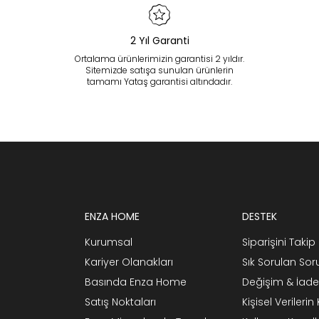
2 Yıl Garanti
Ortalama ürünlerimizin garantisi 2 yıldır.
Sitemizde satışa sunulan ürünlerin
tamamı Yataş garantisi altındadır.
ENZA HOME
DESTEK
Kurumsal
Siparişini Takip 
Kariyer Olanakları
Sık Sorulan Sor
Basında Enza Home
Değişim & İade
Satış Noktaları
Kişisel Verileri