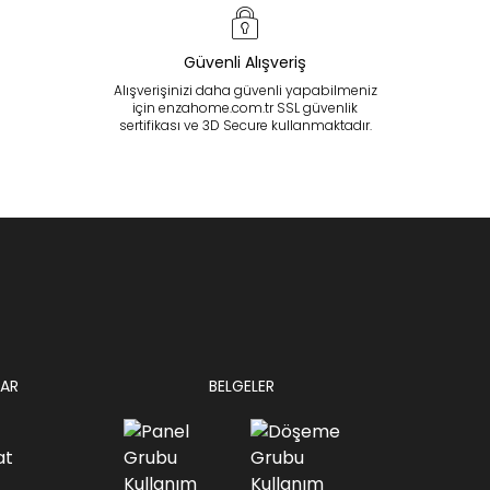
Güvenli Alışveriş
Alışverişinizi daha güvenli yapabilmeniz
için enzahome.com.tr SSL güvenlik
sertifikası ve 3D Secure kullanmaktadır.
AR
BELGELER