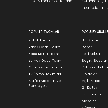
Enza Mimarlarıyla Tasarla
Kullanım Koşull
International 
POPÜLER TAKIMLAR
POPÜLER ÜRÜNL
Koltuk Takımı
3'lü Koltuk
Yatak Odası Takımı
Berjer
Köşe Koltuk Takımı
Tekli Koltuk
Yemek Odası Takımı
Başlıklı Bazalar
Genç Odası Takımları
Yataklı Koltukla
TV Ünitesi Takımları
Dolaplar
Mutfak Masaları ve
Açılır Masa
Sandalyeleri
2'li Koltuk
Tv Sehpaları
Masalar
Şifonyer