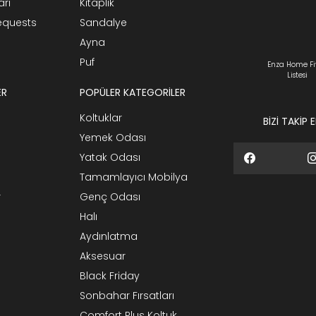
arı
Kitaplık
Requests
Sandalye
Ayna
Puf
Enza Home Fi
Listesi
ER
POPÜLER KATEGORİLER
Koltuklar
BİZİ TAKİP 
Yemek Odası
Yatak Odası
Tamamlayıcı Mobilya
r
Genç Odası
Halı
Aydınlatma
Aksesuar
Black Friday
Sonbahar Fırsatları
Comfort Plus Koltuk