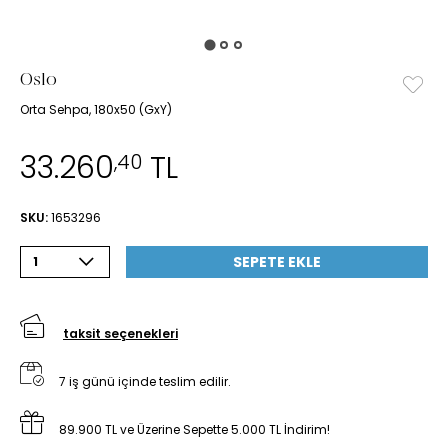
Oslo
Orta Sehpa, 180x50 (GxY)
33.260
TL
,40
SKU:
1653296
SEPETE EKLE
1
taksit seçenekleri
7 iş günü içinde teslim edilir.
89.900 TL ve Üzerine Sepette 5.000 TL İndirim!