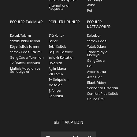
Kullanım Koşulları
indication of where stock might be available but
Ayna
International
İade ve Değişim
Requests
Sorularınız için
bölümünü ziyaret ediniz.
Puf
we can't guarantee it'll be there for long.
POPÜLER TAKIMLAR
POPÜLER ÜRÜNLER
POPÜLER
Teslimat
KATEGORİLER
Ev tekstili siparişlerinizin kargoya verilme süresi
Koltuk Takımı
3'lü Koltuk
Koltuklar
ortalama 5-24 iş günüdür.
Yatak Odası Takımı
Berjer
Yemek Odası
Köşe Koltuk Takımı
Tekli Koltuk
Yatak Odası
Yatak siparişlerinizin teslim süresi yaşadığınız şehre
Yemek Odası Takımı
Başlıklı Bazalar
Tamamlayıcı
ve ürünün stok durumuna göre ortalama 5-24 iş
Mobilya
Genç Odası Takımları
Yataklı Koltuklar
günüdür.
Genç Odası
TV Ünitesi Takımları
Dolaplar
Halı
Mutfak Masaları ve
Açılır Masa
Panel ve Döşeme grubu ürün siparişlerinizin teslim
Sandalyeleri
Aydınlatma
2'li Koltuk
süresi yaşadığınız şehre ve ürünün stok durumuna
Aksesuar
Tv Sehpaları
göre ortalama 30-45 iş günüdür.
Black Friday
Masalar
Sonbahar Fırsatları
Siparişlerim bölümünden sürecinizi takip edebilirsiniz.
Şifonyer
Comfort Plus Koltuk
Sehpalar
Sıkça Sorulan Sorular
Online Özel
Sorularınız için
bölümünü ziyaret
ediniz.
BİZİ TAKİP EDİN