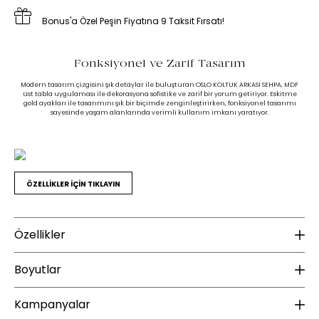
Bonus'a Özel Peşin Fiyatına 9 Taksit Fırsatı!
Fonksiyonel ve Zarif Tasarım
Modern tasarım çizgisini şık detaylar ile buluşturan OSLO KOLTUK ARKASI SEHPA, MDF
üst tabla uygulaması ile dekorasyona sofistike ve zarif bir yorum getiriyor. Eskitme
gold ayakları ile tasarımını şık bir biçimde zenginleştirirken, fonksiyonel tasarımı
sayesinde yaşam alanlarında verimli kullanım imkanı yaratıyor.
ÖZELLİKLER İÇİN TIKLAYIN
Özellikler
Malzeme
B
Boyutlar
Üst Tabla Malzeme Bilgisi :
MDF
Ür
Kampanyalar
Ayak Malzemesi :
MDF-Metal
Yükseklik (mm) :
500