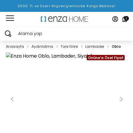
2000 TL ve Üzeri Alışverişlerinizde Kargo Bedava!
0
Arama yap
Anasayfa
Aydınlatma
Türe Göre
Lambader
Oblo
Online’a Özel Fiyat