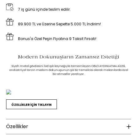
7 iş günü içinde teslim edilir.
89.900 TL ve Üzerine Sepette 5.000 TL İndirim!
Bonus'a Özel Peşin Fiyatına 9 Taksit Fırsatı!
Modern Dokunuşların Zamansız Estetiği
Siyah metal gövdesini led ışık kaynağıyla tamamlayan OBLO AYDINLATMA AİLESİ,
endüstriyel tarzın modern dokunuşunun şık bir temsilcisi olarak mekanlarda özel
bir atmosfer yaratıyor.
ÖZELLİKLER İÇİN TIKLAYIN
Özellikler