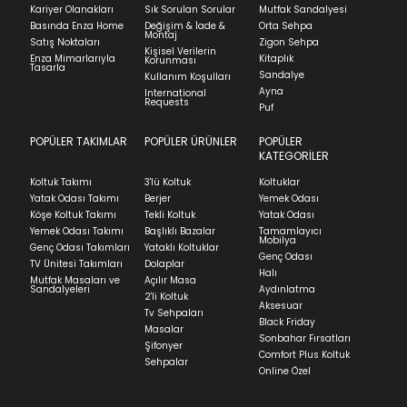
Kapat
Kariyer Olanakları
Sık Sorulan Sorular
Mutfak Sandalyesi
faturasıyla birlikte göndermelisiniz.
Basında Enza Home
Değişim & İade &
Orta Sehpa
Stock moves super-fast. This look-up is an
Montaj
İadenizin kabul edilmesi için, ürünün hasar
Satış Noktaları
Zigon Sehpa
Kişisel Verilerin
indication of where stock might be available but
görmemiş, kurulumunun yapılmamış ve
Enza Mimarlarıyla
Kitaplık
Korunması
Tasarla
we can't guarantee it'll be there for long.
kullanılmamış olması gerekmektedir.
Sandalye
Kullanım Koşulları
Ayna
International
İade ve Değişim
Requests
Sorularınız için
bölümünü ziyaret ediniz.
Puf
POPÜLER TAKIMLAR
POPÜLER ÜRÜNLER
POPÜLER
Teslimat
KATEGORİLER
Ev tekstili siparişlerinizin kargoya verilme süresi
Koltuk Takımı
3'lü Koltuk
Koltuklar
ortalama 5-24 iş günüdür.
Yatak Odası Takımı
Berjer
Yemek Odası
Köşe Koltuk Takımı
Tekli Koltuk
Yatak Odası
Yatak siparişlerinizin teslim süresi yaşadığınız şehre
Yemek Odası Takımı
Başlıklı Bazalar
Tamamlayıcı
ve ürünün stok durumuna göre ortalama 5-24 iş
Mobilya
Genç Odası Takımları
Yataklı Koltuklar
günüdür.
Genç Odası
TV Ünitesi Takımları
Dolaplar
Halı
Mutfak Masaları ve
Açılır Masa
Panel ve Döşeme grubu ürün siparişlerinizin teslim
Sandalyeleri
Aydınlatma
2'li Koltuk
süresi yaşadığınız şehre ve ürünün stok durumuna
Aksesuar
Tv Sehpaları
göre ortalama 30-45 iş günüdür.
Black Friday
Masalar
Sonbahar Fırsatları
Siparişlerim bölümünden sürecinizi takip edebilirsiniz.
Şifonyer
Comfort Plus Koltuk
Sehpalar
Sıkça Sorulan Sorular
Online Özel
Sorularınız için
bölümünü ziyaret
ediniz.