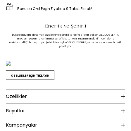
Bonus'a Özel Peşin Fiyatına 9 Taksit Fırsatı!
Enerjik ve Şehirli
Lüks detayları, dinamik çizgileri ve şehirli tarzıyla dikkat çeken OBLIQUE SEHPA,
modern yaşam alanlarına estetik katarken, tasarımındaki inceliklerle
fonksiyonelliği birleştiriyor. Şehirli tarzıyla OBLIQUE SEHPA, sıcak ve zamansız bir etki
yaratıyor.
ÖZELLİKLER İÇİN TIKLAYIN
Özellikler
Malzeme
B
Boyutlar
Üst Tabla Malzeme Bilgisi :
MDF Üzeri Ahşap Kaplama
Ür
Kampanyalar
Ayak Malzemesi :
MDF Üzeri Ahşap Kaplama&Tekerlekli
Yükseklik (mm) :
300
Ayak