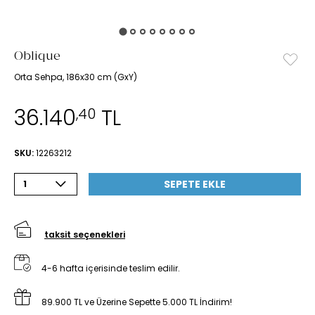
Oblique
Orta Sehpa, 186x30 cm (GxY)
36.140
TL
,40
SKU:
12263212
SEPETE EKLE
1
taksit seçenekleri
4-6 hafta içerisinde teslim edilir.
89.900 TL ve Üzerine Sepette 5.000 TL İndirim!