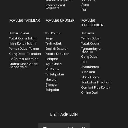
Kullanım Koşulları
indication of where stock might be available but
Ayna
International
İade ve Değişim
Requests
Sorularınız için
bölümünü ziyaret ediniz.
Puf
we can't guarantee it'll be there for long.
POPÜLER TAKIMLAR
POPÜLER ÜRÜNLER
POPÜLER
Teslimat
KATEGORİLER
Ev tekstili siparişlerinizin kargoya verilme süresi
Koltuk Takımı
3'lü Koltuk
Koltuklar
ortalama 5-24 iş günüdür.
Yatak Odası Takımı
Berjer
Yemek Odası
Köşe Koltuk Takımı
Tekli Koltuk
Yatak Odası
Yatak siparişlerinizin teslim süresi yaşadığınız şehre
Yemek Odası Takımı
Başlıklı Bazalar
Tamamlayıcı
ve ürünün stok durumuna göre ortalama 5-24 iş
Mobilya
Genç Odası Takımları
Yataklı Koltuklar
günüdür.
Genç Odası
TV Ünitesi Takımları
Dolaplar
Halı
Mutfak Masaları ve
Açılır Masa
Panel ve Döşeme grubu ürün siparişlerinizin teslim
Sandalyeleri
Aydınlatma
2'li Koltuk
süresi yaşadığınız şehre ve ürünün stok durumuna
Aksesuar
Tv Sehpaları
göre ortalama 30-45 iş günüdür.
Black Friday
Masalar
Sonbahar Fırsatları
Siparişlerim bölümünden sürecinizi takip edebilirsiniz.
Şifonyer
Comfort Plus Koltuk
Sehpalar
Sıkça Sorulan Sorular
Online Özel
Sorularınız için
bölümünü ziyaret
ediniz.
BİZİ TAKİP EDİN