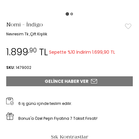
Nomi - İndigo
Nevresim Tk ,Çift Kişilik
1.899
TL
,90
Sepette %10 İndirim
1.699,90 TL
SKU:
1479002
GELINCE HABER VER
6 iş günü içinde teslim edilir.
Bonus'a Özel Peşin Fiyatına 7 Taksit Fırsatı!
Şık Kontrastlar