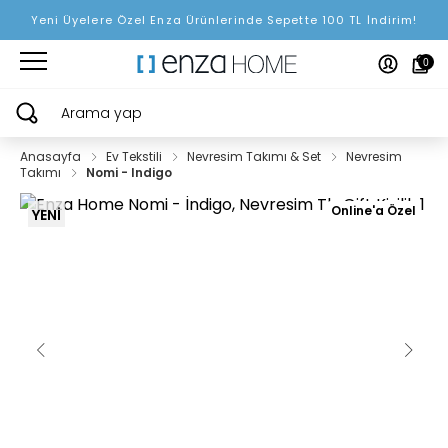
Yeni Üyelere Özel Enza Ürünlerinde Sepette 100 TL İndirim!
0
Arama yap
Anasayfa
Ev Tekstili
Nevresim Takımı & Set
Nevresim
Takımı
Nomi - Indigo
Online'a Özel
YENİ