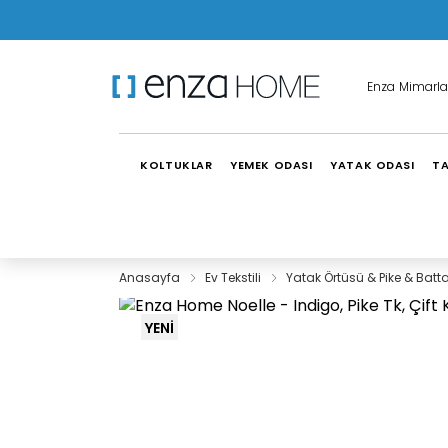
Enza Mimarla
KOLTUKLAR
YEMEK ODASI
YATAK ODASI
TA
Anasayfa
Ev Tekstili
Yatak Örtüsü & Pike & Batt
YENİ