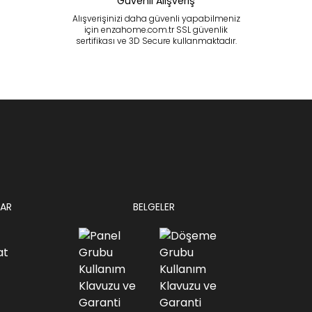
Güvenli Alışveriş
Alışverişinizi daha güvenli yapabilmeniz
için enzahome.com.tr SSL güvenlik
sertifikası ve 3D Secure kullanmaktadır.
AR
BELGELER