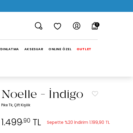
0
YDINLATMA
AKSESUAR
ONLINE ÖZEL
OUTLET
Noelle - İndigo
Pike Tk, Çift Kişilik
1.499
TL
,90
Sepette %20 İndirim
1.199,90 TL