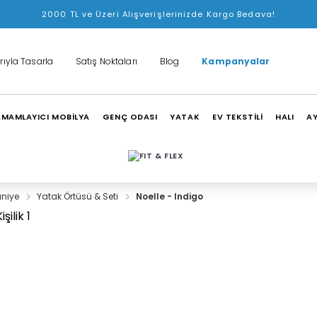
2000 TL ve Üzeri Alışverişlerinizde Kargo Bedava!
rıyla Tasarla
Satış Noktaları
Blog
Kampanyalar
MAMLAYICI MOBİLYA
GENÇ ODASI
YATAK
EV TEKSTİLİ
HALI
A
aniye
Yatak Örtüsü & Seti
Noelle - Indigo