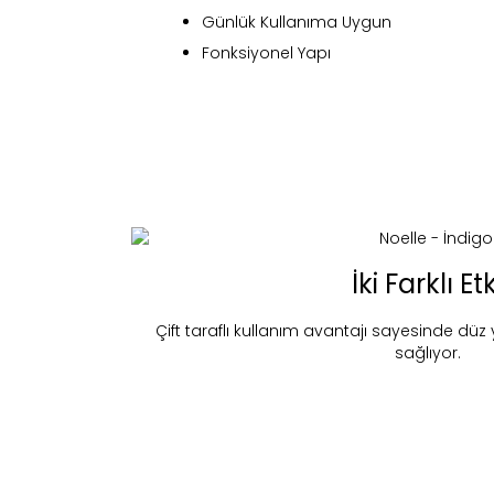
Günlük Kullanıma Uygun
Fonksiyonel Yapı
Fi
İki Farklı Etk
Çift taraflı kullanım avantajı sayesinde dü
sağlıyor.
Bu ürün 
Stoc
migh