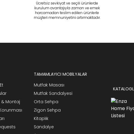
Ücretsiz sevkiyat ve seçili ürünlerde
kurulum avantajıyla zaman ve emek
harcamadan teslim edilen ürünlerle
müşteri memnuniyetini artırmaktadır.
TAMAMLAYICI MOBİLYALAR
Et
Mutfak Masası
KATALOGL
ular
Mutfak Sandalyesi
 & Montaj
Orta Sehpa
n Korunması
Zigon Sehpa
arı
Kitaplık
Requests
Sandalye