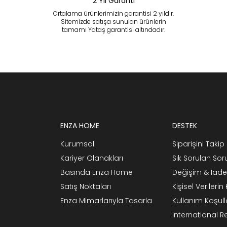
2 Yıl Garanti
Ortalama ürünlerimizin garantisi 2 yıldır.
Sitemizde satışa sunulan ürünlerin
tamamı Yataş garantisi altındadır.
ENZA HOME
DESTEK
Kurumsal
Siparişini Takip 
Kariyer Olanakları
Sık Sorulan Sor
Basında Enza Home
Değişim & İade
Satış Noktaları
Kişisel Verileri
Enza Mimarlarıyla Tasarla
Kullanım Koşull
International 