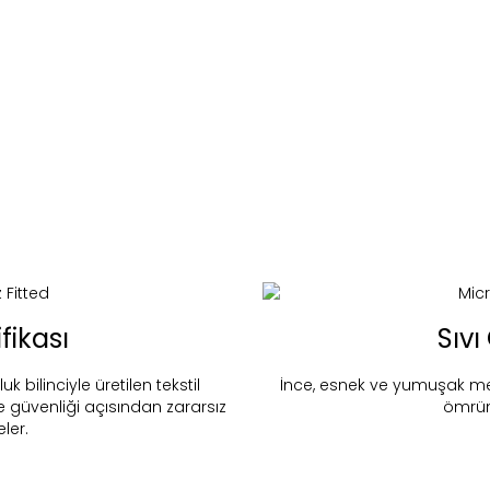
fikası
Sıvı
nd in Store
Micro Fit Su Geçirmez Fitted
bilinciyle üretilen tekstil
İnce, esnek ve yumuşak memb
Stok Uyarı
ve güvenliği açısından zararsız
ömrün
Select an option.
SUBMIT
eler.
stoklarımıza geldiğinde
posta adresinizden sizleri bilgilend