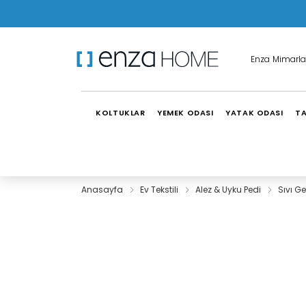
Enza Mimarla
KOLTUKLAR
YEMEK ODASI
YATAK ODASI
TA
Anasayfa
Ev Tekstili
Alez & Uyku Pedi
Sıvı G