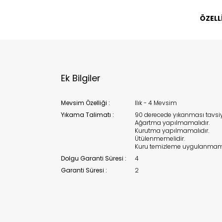
Stoc
migh
ÖZELL
Ek Bilgiler
Mevsim Özelliği :
Ilık - 4 Mevsim
Yıkama Talimatı :
90 derecede yıkanması tavsiye
Ağartma yapılmamalıdır.
Kurutma yapılmamalıdır.
Ütülenmemelidir.
Kuru temizleme uygulanmama
Dolgu Garanti Süresi :
4
Garanti Süresi :
2