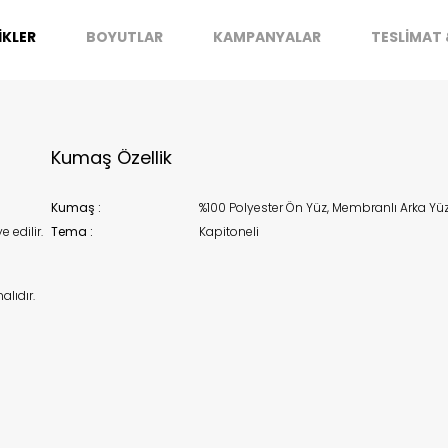
k moves super-fast. This look-up is an indication of where stock
t be available but we can't guarantee it'll be there for long.
İKLER
BOYUTLAR
KAMPANYALAR
TESLİMAT 
Kapat
Kumaş Özellik
Kumaş :
%100 Polyester Ön Yüz, Membranlı Arka Yü
 edilir.
Tema :
Kapitoneli
lıdır.