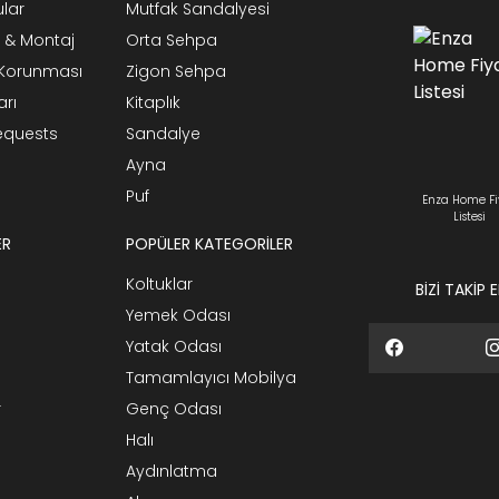
ular
Mutfak Sandalyesi
 & Montaj
Orta Sehpa
n Korunması
Zigon Sehpa
arı
Kitaplık
Requests
Sandalye
Ayna
Puf
Enza Home Fi
Listesi
ER
POPÜLER KATEGORİLER
Koltuklar
BİZİ TAKİP 
Yemek Odası
Yatak Odası
Tamamlayıcı Mobilya
r
Genç Odası
Halı
Aydınlatma