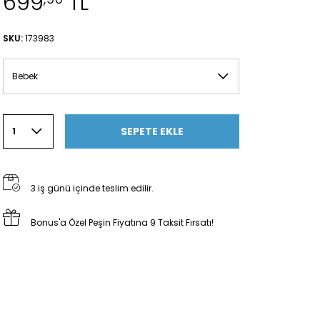
699
TL
SKU:
173983
Bebek
SEPETE EKLE
1
3 iş günü içinde teslim edilir.
Bonus'a Özel Peşin Fiyatına 9 Taksit Fırsatı!