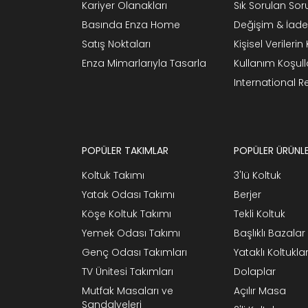
Kariyer Olanakları
Sık Sorulan Sor
Basında Enza Home
Değişim & İade
Satış Noktaları
Kişisel Verileri
Enza Mimarlarıyla Tasarla
Kullanım Koşull
International 
POPÜLER TAKIMLAR
POPÜLER ÜRÜNL
Koltuk Takımı
3'lü Koltuk
Yatak Odası Takımı
Berjer
Köşe Koltuk Takımı
Tekli Koltuk
Yemek Odası Takımı
Başlıklı Bazalar
Genç Odası Takımları
Yataklı Koltukla
TV Ünitesi Takımları
Dolaplar
Mutfak Masaları ve
Açılır Masa
Sandalyeleri