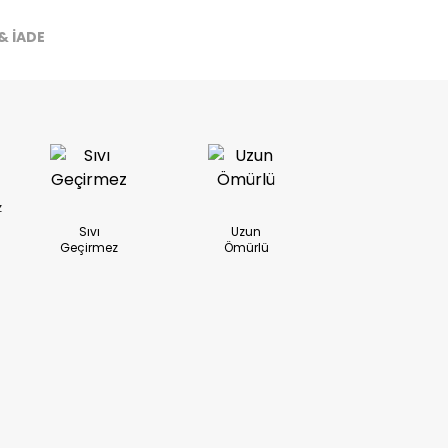
& İADE
z
Sıvı
Uzun
Geçirmez
Ömürlü