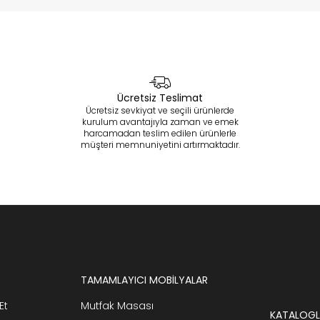
Ücretsiz Teslimat
Ücretsiz sevkiyat ve seçili ürünlerde
kurulum avantajıyla zaman ve emek
harcamadan teslim edilen ürünlerle
müşteri memnuniyetini artırmaktadır.
TAMAMLAYICI MOBİLYALAR
Et
Mutfak Masası
KATALOGL