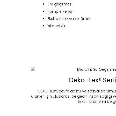
Sıvı geçirmez
Komple kenar
Ekstra uzun yatak ömrü
Yıkanabilir
Oeko-Tex® Serti
Fi
OEKO-TEX®, çevre dostu ve sosyal sorumluluk 
ürünleri için uluslarası belgedir. İnsan sağlığı 
tekstil ürünlerini belg
Bu ürün 