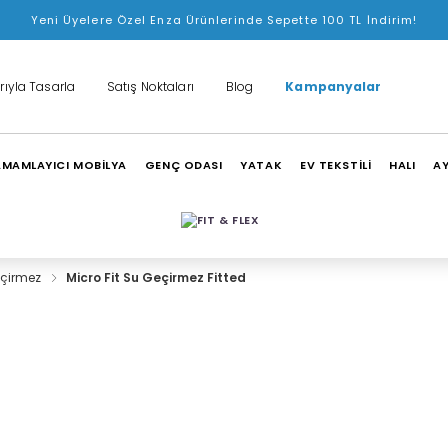
Yeni Üyelere Özel Enza Ürünlerinde Sepette 100 TL İndirim!
rıyla Tasarla
Satış Noktaları
Blog
Kampanyalar
MAMLAYICI MOBİLYA
GENÇ ODASI
YATAK
EV TEKSTİLİ
HALI
A
eçirmez
Micro Fit Su Geçirmez Fitted