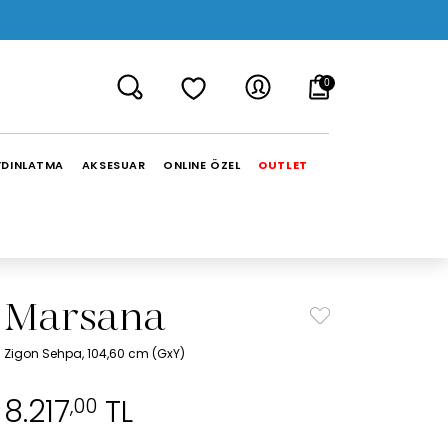
0
YDINLATMA
AKSESUAR
ONLINE ÖZEL
OUTLET
Marsana
Zigon Sehpa, 104,60 cm (GxY)
8.217
TL
,00