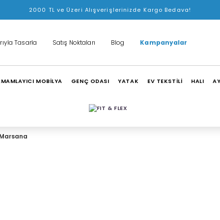
2000 TL ve Üzeri Alışverişlerinizde Kargo Bedava!
rıyla Tasarla
Satış Noktaları
Blog
Kampanyalar
MAMLAYICI MOBİLYA
GENÇ ODASI
YATAK
EV TEKSTİLİ
HALI
A
Marsana