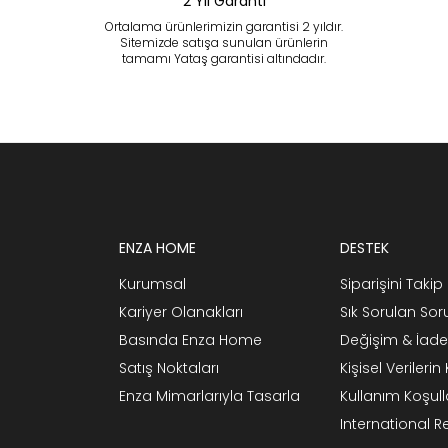
2 Yıl Garanti
Ortalama ürünlerimizin garantisi 2 yıldır.
Sitemizde satışa sunulan ürünlerin
tamamı Yataş garantisi altındadır.
ENZA HOME
DESTEK
Kurumsal
Siparişini Takip 
Kariyer Olanakları
Sık Sorulan Sor
Basında Enza Home
Değişim & İade
Satış Noktaları
Kişisel Verileri
Enza Mimarlarıyla Tasarla
Kullanım Koşull
International 