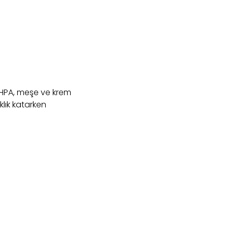
EHPA, meşe ve krem
lık katarken