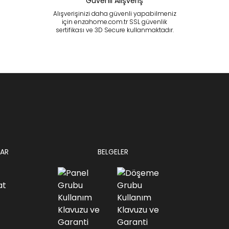
Güvenli Alışveriş
Alışverişinizi daha güvenli yapabilmeniz
için enzahome.com.tr SSL güvenlik
sertifikası ve 3D Secure kullanmaktadır.
AR
BELGELER