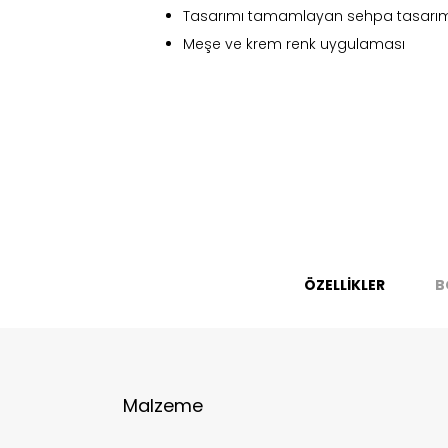
Tasarımı tamamlayan sehpa tasarım
Meşe ve krem renk uygulaması
Fi
ÖZELLİKLER
B
Bu ürün 
Stoc
Malzeme
migh