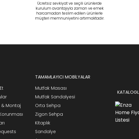
Ücretsiz sevkiyat ve seçili ürünlerde
kurulum avantajıyla zaman ve emek
harcamadan teslim edilen ürünlerle
müşteri memnuniyetini artırmaktadır.
TAMAMLAYICI MOBİLYALAR
Et
Mutfak Masası
KATALOGL
ular
Mutfak Sandalyesi
 & Montaj
Orta Sehpa
n Korunması
Zigon Sehpa
arı
Kitaplık
Requests
Sandalye