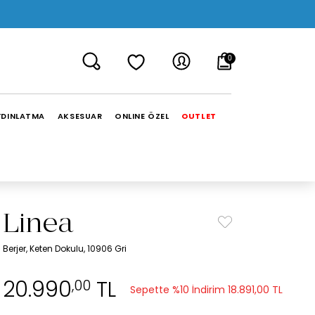
0
YDINLATMA
AKSESUAR
ONLINE ÖZEL
OUTLET
Linea
Berjer, Keten Dokulu, 10906 Gri
20.990
TL
,00
Sepette %10 İndirim
18.891,00 TL