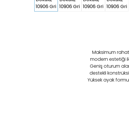
Maksimum rahatlı
modern estetiği il
Geniş oturum alan
destekli konstrüks
Yüksek ayak formu i