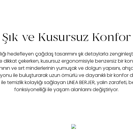
Şık ve Kusursuz Konfor
ğı hedefleyen çağdaş tasarımını şık detaylarla zenginleşti
e dikkat çekerken, kusursuz ergonomisiyle benzersiz bir konf
ının ve sırt minderlerinin yumuşak ve dolgun yapısını, ahşa
iyonu ile buluşturarak uzun ömürlü ve dayanıklı bir konfor 
le temizlik kolaylığı sağlayan LINEA BERJER, yalın zarafeti, 
fonksiyonelliği ile yaşam alanlarını değiştiriyor.