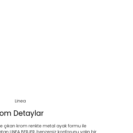
rom Detaylar
öne çıkan krom renkte metal ayak formu ile
tan LINEA BERJER, benzersiz konforunu yalın bir