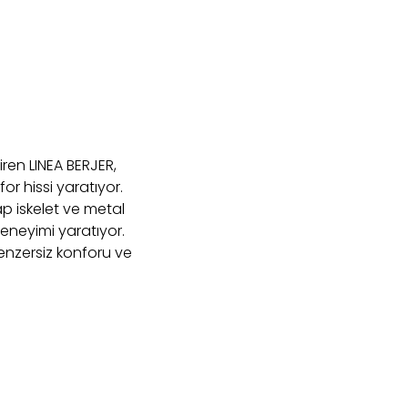
ren LINEA BERJER,
or hissi yaratıyor.
p iskelet ve metal
deneyimi yaratıyor.
benzersiz konforu ve