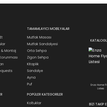
TAMAMLAYICI MOBİLYALAR
Et
Mutfak Masası
KATALOGL
ular
Mutfak Sandalyesi
 & Montaj
Orta Sehpa
n Korunması
Zigon Sehpa
arı
Kitaplık
Requests
Sandalye
Ayna
Puf
Enza Home Fi
Listesi
ER
POPÜLER KATEGORİLER
Koltuklar
BİZİ TAKİP 