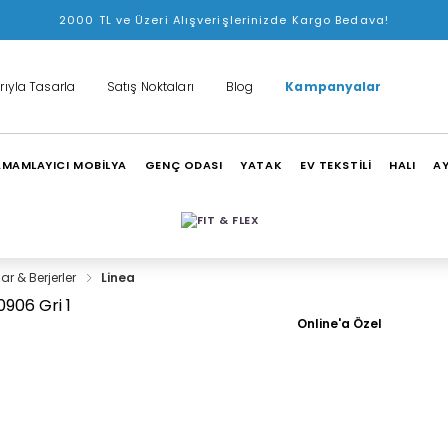
2000 TL ve Üzeri Alışverişlerinizde Kargo Bedava!
rıyla Tasarla
Satış Noktaları
Blog
Kampanyalar
MAMLAYICI MOBİLYA
GENÇ ODASI
YATAK
EV TEKSTİLİ
HALI
A
lar & Berjerler
Linea
Online'a Özel