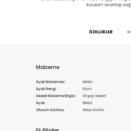
kurulum avantajı sağl
Bu ürün 
Stoc
ÖZELLİKLER
B
migh
Malzeme
Ayak Malzemesi :
Metal
Ayak Rengi :
Krom
İskelet Malzeme Bilgisi :
Ahşap İskelet
Ayak :
Metal
Oturum Konforu :
Relax Konfor
Ek Bilgiler