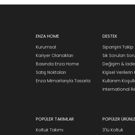
ENZA HOME
DESTEK
Kurumsal
Siparişini Takip 
Kariyer Olanakları
Sık Sorulan Sor
Basında Enza Home
Değişim & İade
Satış Noktaları
Kişisel Verileri
Enza Mimarlarıyla Tasarla
Kullanım Koşull
International 
POPÜLER TAKIMLAR
POPÜLER ÜRÜNL
Koltuk Takımı
3'lü Koltuk