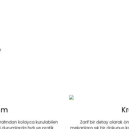
ı
lum
K
nd in Store
Linea
arafından kolayca kurulabilen
Zarif bir detay olarak 
 durumlarda hızlı ve pratik
mekanlara şık bir dokunuş ka