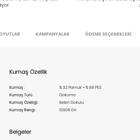
Stok Uyarı
ıyor.
Select an option.
SUBMIT
stoklarımıza geldiğinde
posta adresinizden sizleri bilgilend
k moves super-fast. This look-up is an indication of where stock
OYUTLAR
KAMPANYALAR
ÖDEME SEÇENEKLERİ
t be available but we can't guarantee it'll be there for long.
Kapat
Kumaş Özellik
Kumaş :
% 32 Pamuk + % 68 PES
Kumaş Türü :
Dokuma
Kumaş Özelliği :
Keten Dokulu
Kumaş Rengi :
10906 Gri
Belgeler