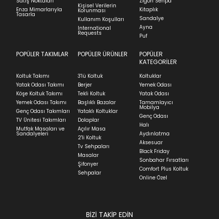
Satış Noktaları
Zigon Sehpa
Kişisel Verilerin
Stock moves super-fast. This look-up is an
görmemiş, kurulumunun yapılmamış ve
Enza Mimarlarıyla
Kitaplık
Korunması
Tasarla
indication of where stock might be available but
kullanılmamış olması gerekmektedir.
Sandalye
Kullanım Koşulları
Ayna
we can't guarantee it'll be there for long.
International
İade ve Değişim
Requests
Sorularınız için
bölümünü ziyaret ediniz.
Puf
POPÜLER TAKIMLAR
POPÜLER ÜRÜNLER
POPÜLER
Teslimat
KATEGORİLER
Ev tekstili siparişlerinizin kargoya verilme süresi
Koltuk Takımı
3'lü Koltuk
Koltuklar
ortalama 5-24 iş günüdür.
Yatak Odası Takımı
Berjer
Yemek Odası
Köşe Koltuk Takımı
Tekli Koltuk
Yatak Odası
Yatak siparişlerinizin teslim süresi yaşadığınız şehre
Yemek Odası Takımı
Başlıklı Bazalar
Tamamlayıcı
ve ürünün stok durumuna göre ortalama 5-24 iş
Mobilya
Genç Odası Takımları
Yataklı Koltuklar
günüdür.
Genç Odası
TV Ünitesi Takımları
Dolaplar
Halı
Mutfak Masaları ve
Açılır Masa
Panel ve Döşeme grubu ürün siparişlerinizin teslim
Sandalyeleri
Aydınlatma
2'li Koltuk
süresi yaşadığınız şehre ve ürünün stok durumuna
Aksesuar
Tv Sehpaları
göre ortalama 30-45 iş günüdür.
Black Friday
Masalar
Sonbahar Fırsatları
Siparişlerim bölümünden sürecinizi takip edebilirsiniz.
Şifonyer
Comfort Plus Koltuk
Sehpalar
Sıkça Sorulan Sorular
Online Özel
Sorularınız için
bölümünü ziyaret
ediniz.
BİZİ TAKİP EDİN