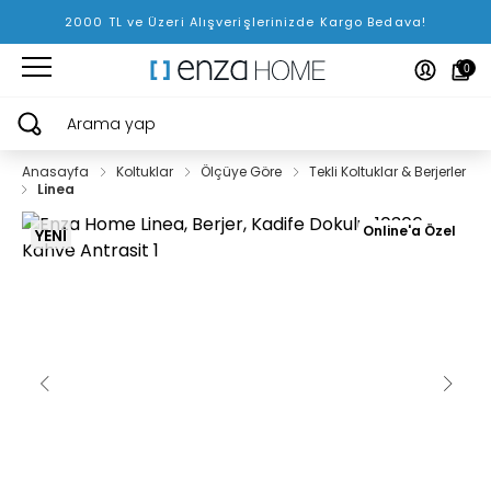
2000 TL ve Üzeri Alışverişlerinizde Kargo Bedava!
0
Arama yap
Anasayfa
Koltuklar
Ölçüye Göre
Tekli Koltuklar & Berjerler
Linea
Online'a Özel
YENİ