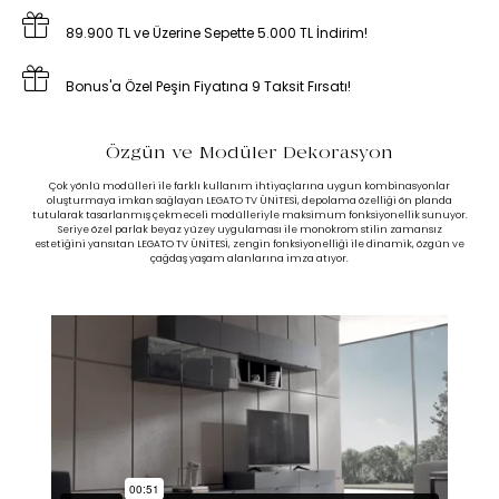
89.900 TL ve Üzerine Sepette 5.000 TL İndirim!
Bonus'a Özel Peşin Fiyatına 9 Taksit Fırsatı!
Özgün ve Modüler Dekorasyon
Çok yönlü modülleri ile farklı kullanım ihtiyaçlarına uygun kombinasyonlar
oluşturmaya imkan sağlayan LEGATO TV ÜNİTESİ, depolama özelliği ön planda
tutularak tasarlanmış çekmeceli modülleriyle maksimum fonksiyonellik sunuyor.
Seriye özel parlak beyaz yüzey uygulaması ile monokrom stilin zamansız
estetiğini yansıtan LEGATO TV ÜNİTESİ, zengin fonksiyonelliği ile dinamik, özgün ve
çağdaş yaşam alanlarına imza atıyor.