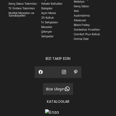
ve ürünün stok durumuna göre ortalama 5-24 iş
Mobilya
Genç Odası Takımları
Yataklı Koltuklar
günüdür.
Genç Odası
TV Ünitesi Takımları
Dolaplar
Halı
Mutfak Masaları ve
Açılır Masa
Panel ve Döşeme grubu ürün siparişlerinizin teslim
Sandalyeleri
Aydınlatma
2'li Koltuk
süresi yaşadığınız şehre ve ürünün stok durumuna
Aksesuar
Tv Sehpaları
göre ortalama 30-45 iş günüdür.
Black Friday
Masalar
Sonbahar Fırsatları
Siparişlerim bölümünden sürecinizi takip edebilirsiniz.
Şifonyer
Comfort Plus Koltuk
Sehpalar
Sıkça Sorulan Sorular
Online Özel
Sorularınız için
bölümünü ziyaret
ediniz.
BİZİ TAKİP EDİN
Bize Ulaşın
KATALOGLAR