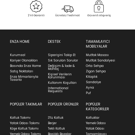
Bu ürün stoklarımıza geldiğinde
posta
Select an option.
Ek Bilgiler
adresinizden sizleri bilgilendireceğiz.
Sipariş Alındı
Sevkiyat Aşamasında
Teslim Edildi
2 Yıl Garanti
Ücretsiz Teslimat
Güvenli Alışveriş
SUBMIT
Kurulum Gerekliliği :
Ücretsiz Kurulum
İade & Değişim
Kapat
Garanti Süresi :
2 yıl
Ürünün adresinize teslim tarihinden itibaren 14 gün
Stock moves super-fast. This look-up is an
içinde iade başvurusunda bulunarak sürecinizi
ENZA HOME
DESTEK
TAMAMLAYICI
MOBİLYALAR
indication of where stock might be available but
başlatabilirsiniz.
we can't guarantee it'll be there for long.
Kurumsal
Siparişini Takip Et
Mutfak Masası
Ürünü iade etmek için, orijinal kutusuyla ve
Kariyer Olanakları
Sık Sorulan Sorular
Mutfak Sandalyesi
faturasıyla birlikte göndermelisiniz.
Basında Enza Home
Değişim & İade &
Orta Sehpa
Montaj
İadenizin kabul edilmesi için, ürünün hasar
Satış Noktaları
Zigon Sehpa
Kişisel Verilerin
görmemiş, kurulumunun yapılmamış ve
Enza Mimarlarıyla
Kitaplık
Korunması
Tasarla
kullanılmamış olması gerekmektedir.
Sandalye
Kullanım Koşulları
Ayna
International
İade ve Değişim
Requests
Sorularınız için
bölümünü ziyaret ediniz.
Puf
POPÜLER TAKIMLAR
POPÜLER ÜRÜNLER
POPÜLER
Teslimat
KATEGORİLER
Ev tekstili siparişlerinizin kargoya verilme süresi
Koltuk Takımı
3'lü Koltuk
Koltuklar
ortalama 5-24 iş günüdür.
Yatak Odası Takımı
Berjer
Yemek Odası
Köşe Koltuk Takımı
Tekli Koltuk
Yatak Odası
Yatak siparişlerinizin teslim süresi yaşadığınız şehre
Yemek Odası Takımı
Başlıklı Bazalar
Tamamlayıcı