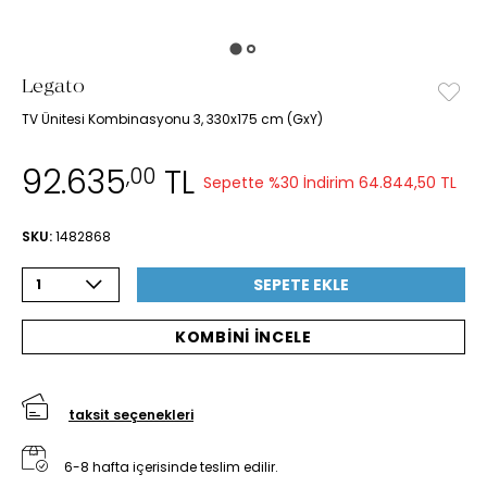
Legato
TV Ünitesi Kombinasyonu 3, 330x175 cm (GxY)
92.635
TL
,00
Sepette %30 İndirim
64.844,50 TL
SKU:
1482868
SEPETE EKLE
1
KOMBİNİ İNCELE
taksit seçenekleri
6-8 hafta içerisinde teslim edilir.