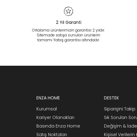
2 Yıl Garanti
Ortalama ürünlerimizin garantisi 2 yıldır.
Sitemizde satışa sunulan ürünlerin
tamamı Yataş garantisi altındadır.
ENZA HOME
DESTEK
Kurumsal
Siparişini Takip 
Kariyer Olanakları
Sık Sorulan Sor
Basında Enza Home
Değişim & İade
Satış Noktaları
Kişisel Verileri