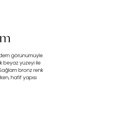
ım
 modern görünümüyle
 beyaz yüzeyi ile
r. Sağlam bronz renk
en, hafif yapısı