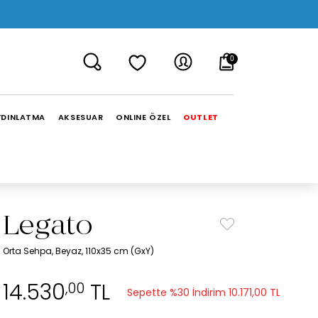
0
YDINLATMA
AKSESUAR
ONLINE ÖZEL
OUTLET
Legato
Orta Sehpa, Beyaz, 110x35 cm (GxY)
14.530
TL
,00
Sepette %30 İndirim
10.171,00 TL