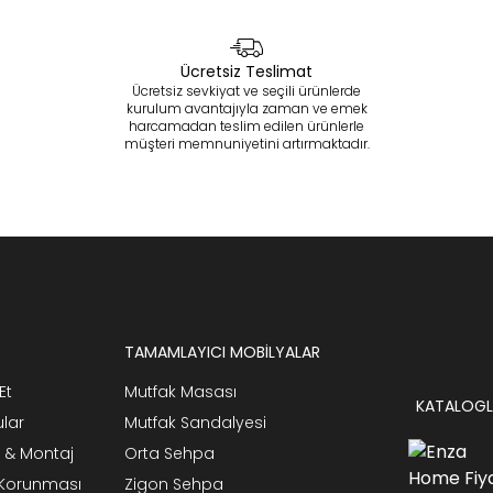
Ücretsiz Teslimat
Ücretsiz sevkiyat ve seçili ürünlerde
kurulum avantajıyla zaman ve emek
harcamadan teslim edilen ürünlerle
müşteri memnuniyetini artırmaktadır.
TAMAMLAYICI MOBİLYALAR
Et
Mutfak Masası
KATALOGL
ular
Mutfak Sandalyesi
 & Montaj
Orta Sehpa
n Korunması
Zigon Sehpa