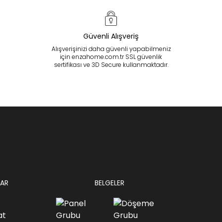
Güvenli Alışveriş
Alışverişinizi daha güvenli yapabilmeniz
için enzahome.com.tr SSL güvenlik
sertifikası ve 3D Secure kullanmaktadır.
AR
BELGELER