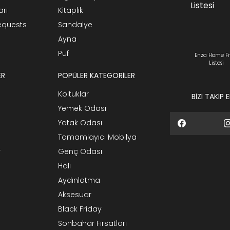
arı
Kitaplık
Requests
Sandalye
Ayna
Puf
Enza Home Fi
Listesi
ER
POPÜLER KATEGORİLER
Koltuklar
BİZİ TAKİP 
Yemek Odası
Yatak Odası
Tamamlayıcı Mobilya
r
Genç Odası
Halı
Aydınlatma
Aksesuar
Black Friday
Sonbahar Fırsatları