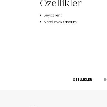
Özellikler
Beyaz renk
Metal ayak tasarımı
Fi
ÖZELLİKLER
B
Bu ürün 
Stoc
migh