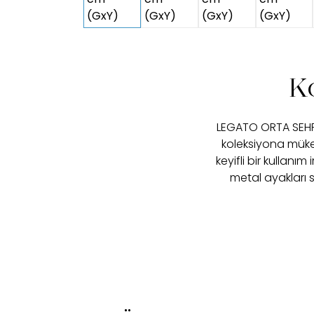
K
LEGATO ORTA SEHPA,
koleksiyona müke
keyifli bir kullanı
metal ayakları 