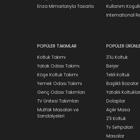
Enza Mimarlarıyla Tasarla
Kullanım Koşull
International 
POPÜLER TAKIMLAR
POPÜLER ÜRÜNL
Koltuk Takımı
3'lü Koltuk
Yatak Odası Takımı
Berjer
Köşe Koltuk Takımı
Tekli Koltuk
Yemek Odası Takımı
Başlıklı Bazalar
Genç Odası Takımları
Yataklı Koltukla
TV Ünitesi Takımları
Dolaplar
Mutfak Masaları ve
Açılır Masa
Sandalyeleri
2'li Koltuk
Tv Sehpaları
Masalar