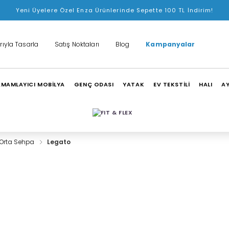
Yeni Üyelere Özel Enza Ürünlerinde Sepette 100 TL İndirim!
rıyla Tasarla
Satış Noktaları
Blog
Kampanyalar
MAMLAYICI MOBİLYA
GENÇ ODASI
YATAK
EV TEKSTİLİ
HALI
A
Orta Sehpa
Legato