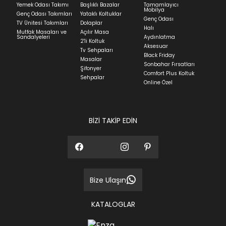
Yemek Odası Takımı
Başlıklı Bazalar
Tamamlayıcı
ve ürünün stok durumuna göre ortalama 5-24 iş
Mobilya
Genç Odası Takımları
Yataklı Koltuklar
günüdür.
Genç Odası
TV Ünitesi Takımları
Dolaplar
Halı
Mutfak Masaları ve
Açılır Masa
Panel ve Döşeme grubu ürün siparişlerinizin teslim
Sandalyeleri
Aydınlatma
2'li Koltuk
süresi yaşadığınız şehre ve ürünün stok durumuna
Aksesuar
Tv Sehpaları
göre ortalama 30-45 iş günüdür.
Black Friday
Masalar
Sonbahar Fırsatları
Siparişlerim bölümünden sürecinizi takip edebilirsiniz.
Şifonyer
Comfort Plus Koltuk
Sehpalar
Sıkça Sorulan Sorular
Online Özel
Sorularınız için
bölümünü ziyaret
ediniz.
BİZİ TAKİP EDİN
Bize Ulaşın
KATALOGLAR