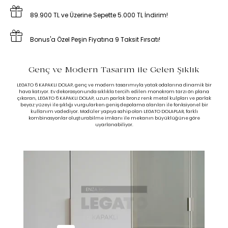
89.900 TL ve Üzerine Sepette 5.000 TL İndirim!
Bonus'a Özel Peşin Fiyatına 9 Taksit Fırsatı!
Genç ve Modern Tasarım ile Gelen Şıklık
LEGATO 6 KAPAKLI DOLAP, genç ve modern tasarımıyla yatak odalarına dinamik bir
hava katıyor. Ev dekorasyonunda sıklıkla tercih edilen monokrom tarzı ön plana
çıkaran, LEGATO 6 KAPAKLI DOLAP, uzun parlak bronz renk metal kulpları ve parlak
beyaz yüzeyi ile şıklığı vurgularken geniş depolama alanları ile fonksiyonel bir
kullanım vadediyor. Modüler yapıya sahip olan LEGATO DOLAPLAR, farklı
kombinasyonlar oluşturabilme imkanı ile mekanın büyüklüğüne göre
uyarlanabiliyor.