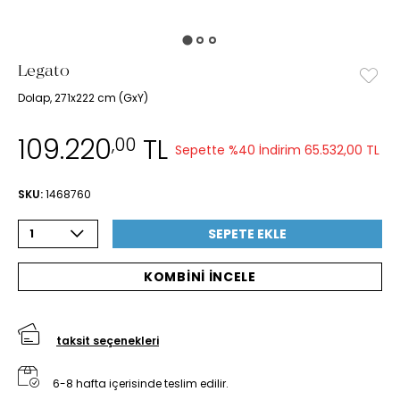
Legato
Dolap, 271x222 cm (GxY)
109.220
TL
,00
Sepette %40 İndirim
65.532,00 TL
SKU:
1468760
SEPETE EKLE
1
KOMBİNİ İNCELE
taksit seçenekleri
6-8 hafta içerisinde teslim edilir.