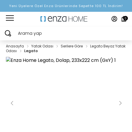
Yeni Üyelere Özel Enza Ürünlerinde Sepette 100 TL İndirim!
0
Arama yap
Anasayfa
Yatak Odası
Serilere Göre
Legato Beyaz Yatak
Odası
Legato