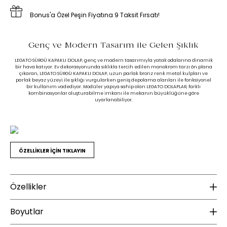
Bonus'a Özel Peşin Fiyatına 9 Taksit Fırsatı!
Genç ve Modern Tasarım ile Gelen Şıklık
LEGATO SÜRGÜ KAPAKLI DOLAP, genç ve modern tasarımıyla yatak odalarına dinamik
bir hava katıyor. Ev dekorasyonunda sıklıkla tercih edilen monokrom tarzı ön plana
çıkaran, LEGATO SÜRGÜ KAPAKLI DOLAP, uzun parlak bronz renk metal kulpları ve
parlak beyaz yüzeyi ile şıklığı vurgularken geniş depolama alanları ile fonksiyonel
bir kullanım vadediyor. Modüler yapıya sahip olan LEGATO DOLAPLAR, farklı
kombinasyonlar oluşturabilme imkanı ile mekanın büyüklüğüne göre
uyarlanabiliyor.
ÖZELLİKLER İÇİN TIKLAYIN
Özellikler
Malzeme
Boyutlar
Ayna Renk :
Naturel