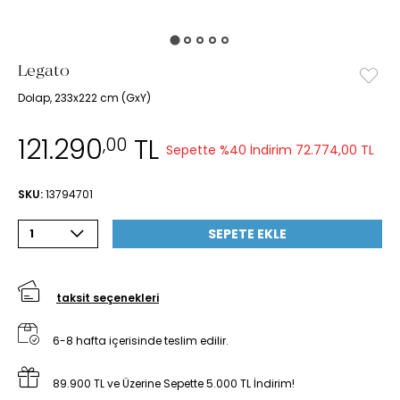
Legato
Dolap, 233x222 cm (GxY)
121.290
TL
,00
Sepette %40 İndirim
72.774,00 TL
SKU:
13794701
SEPETE EKLE
1
taksit seçenekleri
6-8 hafta içerisinde teslim edilir.
89.900 TL ve Üzerine Sepette 5.000 TL İndirim!