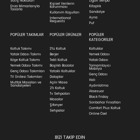
Satış Noktaları
Zigon Sehpa
Kişisel Verilerin
Stock moves super-fast. This look-up is an
görmemiş, kurulumunun yapılmamış ve
Enza Mimarlarıyla
Kitaplık
Korunması
Tasarla
indication of where stock might be available but
kullanılmamış olması gerekmektedir.
Sandalye
Kullanım Koşulları
Ayna
we can't guarantee it'll be there for long.
International
İade ve Değişim
Requests
Sorularınız için
bölümünü ziyaret ediniz.
Puf
POPÜLER TAKIMLAR
POPÜLER ÜRÜNLER
POPÜLER
Teslimat
KATEGORİLER
Ev tekstili siparişlerinizin kargoya verilme süresi
Koltuk Takımı
3'lü Koltuk
Koltuklar
ortalama 5-24 iş günüdür.
Yatak Odası Takımı
Berjer
Yemek Odası
Köşe Koltuk Takımı
Tekli Koltuk
Yatak Odası
Yatak siparişlerinizin teslim süresi yaşadığınız şehre
Yemek Odası Takımı
Başlıklı Bazalar
Tamamlayıcı
ve ürünün stok durumuna göre ortalama 5-24 iş
Mobilya
Genç Odası Takımları
Yataklı Koltuklar
günüdür.
Genç Odası
TV Ünitesi Takımları
Dolaplar
Halı
Mutfak Masaları ve
Açılır Masa
Panel ve Döşeme grubu ürün siparişlerinizin teslim
Sandalyeleri
Aydınlatma
2'li Koltuk
süresi yaşadığınız şehre ve ürünün stok durumuna
Aksesuar
Tv Sehpaları
göre ortalama 30-45 iş günüdür.
Black Friday
Masalar
Sonbahar Fırsatları
Siparişlerim bölümünden sürecinizi takip edebilirsiniz.
Şifonyer
Comfort Plus Koltuk
Sehpalar
Sıkça Sorulan Sorular
Online Özel
Sorularınız için
bölümünü ziyaret
ediniz.
BİZİ TAKİP EDİN