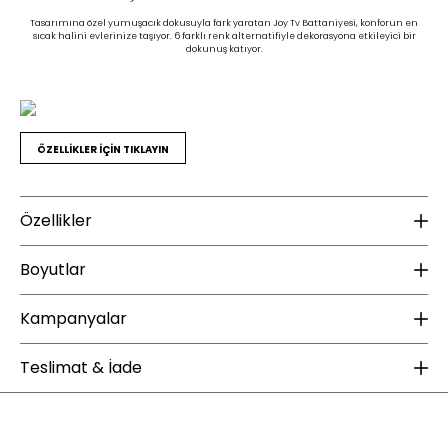
Tasarımına özel yumuşacık dokusuyla fark yaratan Joy Tv Battaniyesi, konforun en
sıcak halini evlerinize taşıyor. 6 farklı renk alternatifiyle dekorasyona etkileyici bir
dokunuş katıyor.
ÖZELLİKLER İÇİN TIKLAYIN
Özellikler
Ek Bilgiler
K
Boyutlar
Yıkama Talimatı :
30 derecede yıkanması tavsiye edilir.
Ku
Ağartma yapılmamalıdır.
Kampanyalar
Te
Yükseklik (mm) :
120
Ütülenmesi tavsiye edilmez.
Kuru temizleme uygulanmamalıdır.
Genişlik (mm) :
380
ÜCRETSİZ KARGO
Teslimat & İade
Derinlik (mm) :
420
Enza Home web sitesinde yapacağınız 2000 TL ve üzeri alışverişlerde kargo
Ağırlık (kg) :
1
bedava. Enza Şıklığı ücretsiz kargo fırsatıyla sizlerle buluşuyor.