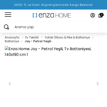
2000 TL ve Üzeri Alışverişlerinizde Kargo Bedava!
0
Arama yap
Anasayfa
Ev Tekstili
Yatak Örtüsü & Pike & Battaniye
Battaniye
Joy - Petrol Yeşili