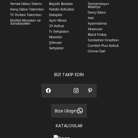
Yatak siparişlerinizin teslim süresi yaşadığınız şehre
Yemek Odası Takımı
Başlıklı Bazalar
Tamamlayıcı
ve ürünün stok durumuna göre ortalama 5-24 iş
Mobilya
Genç Odası Takımları
Yataklı Koltuklar
günüdür.
Genç Odası
TV Ünitesi Takımları
Dolaplar
Halı
Mutfak Masaları ve
Açılır Masa
Panel ve Döşeme grubu ürün siparişlerinizin teslim
Sandalyeleri
Aydınlatma
2'li Koltuk
süresi yaşadığınız şehre ve ürünün stok durumuna
Aksesuar
Tv Sehpaları
göre ortalama 30-45 iş günüdür.
Black Friday
Masalar
Sonbahar Fırsatları
Siparişlerim bölümünden sürecinizi takip edebilirsiniz.
Şifonyer
Comfort Plus Koltuk
Sehpalar
Sıkça Sorulan Sorular
Online Özel
Sorularınız için
bölümünü ziyaret
ediniz.
BİZİ TAKİP EDİN
Bize Ulaşın
KATALOGLAR