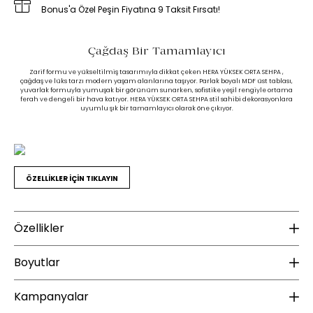
Bonus'a Özel Peşin Fiyatına 9 Taksit Fırsatı!
Çağdaş Bir Tamamlayıcı
Zarif formu ve yükseltilmiş tasarımıyla dikkat çeken HERA YÜKSEK ORTA SEHPA ,
çağdaş ve lüks tarzı modern yaşam alanlarına taşıyor. Parlak boyalı MDF üst tablası,
yuvarlak formuyla yumuşak bir görünüm sunarken, sofistike yeşil rengiyle ortama
ferah ve dengeli bir hava katıyor. HERA YÜKSEK ORTA SEHPA stil sahibi dekorasyonlara
uyumlu şık bir tamamlayıcı olarak öne çıkıyor.
ÖZELLİKLER İÇİN TIKLAYIN
Özellikler
Malzeme
B
Boyutlar
Üst Tabla Malzeme Bilgisi :
MDF
Ür
Kampanyalar
Ayak Malzemesi :
Polimer
Yükseklik (mm) :
328