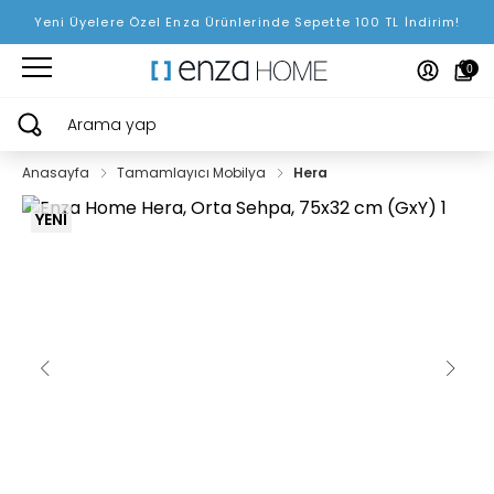
Yeni Üyelere Özel Enza Ürünlerinde Sepette 100 TL İndirim!
0
Arama yap
Anasayfa
Tamamlayıcı Mobilya
Hera
YENİ