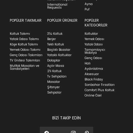
Ayna
indication of where stock might be available but
International
İade ve Değişim
Requests
Sorularınız için
bölümünü ziyaret ediniz.
Puf
we can't guarantee it'll be there for long.
POPÜLER TAKIMLAR
POPÜLER ÜRÜNLER
POPÜLER
Teslimat
KATEGORİLER
Ev tekstili siparişlerinizin kargoya verilme süresi
Koltuk Takımı
3'lü Koltuk
Koltuklar
ortalama 5-24 iş günüdür.
Yatak Odası Takımı
Berjer
Yemek Odası
Köşe Koltuk Takımı
Tekli Koltuk
Yatak Odası
Yatak siparişlerinizin teslim süresi yaşadığınız şehre
Yemek Odası Takımı
Başlıklı Bazalar
Tamamlayıcı
ve ürünün stok durumuna göre ortalama 5-24 iş
Mobilya
Genç Odası Takımları
Yataklı Koltuklar
günüdür.
Genç Odası
TV Ünitesi Takımları
Dolaplar
Halı
Mutfak Masaları ve
Açılır Masa
Panel ve Döşeme grubu ürün siparişlerinizin teslim
Sandalyeleri
Aydınlatma
2'li Koltuk
süresi yaşadığınız şehre ve ürünün stok durumuna
Aksesuar
Tv Sehpaları
göre ortalama 30-45 iş günüdür.
Black Friday
Masalar
Sonbahar Fırsatları
Siparişlerim bölümünden sürecinizi takip edebilirsiniz.
Şifonyer
Comfort Plus Koltuk
Sehpalar
Sıkça Sorulan Sorular
Online Özel
Sorularınız için
bölümünü ziyaret
ediniz.
BİZİ TAKİP EDİN