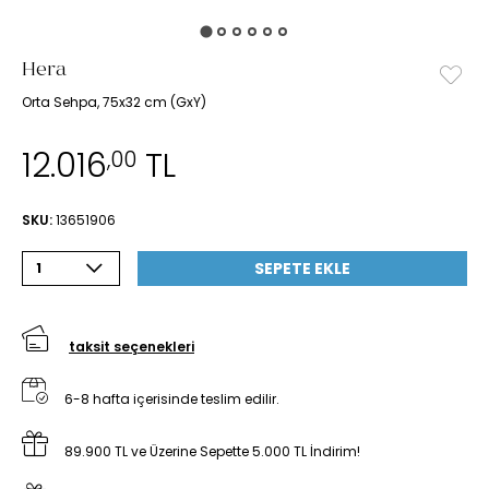
Hera
Orta Sehpa, 75x32 cm (GxY)
12.016
TL
,00
SKU:
13651906
SEPETE EKLE
1
taksit seçenekleri
6-8 hafta içerisinde teslim edilir.
89.900 TL ve Üzerine Sepette 5.000 TL İndirim!