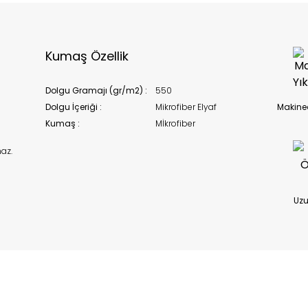
Kumaş Özellik
Dolgu Gramajı (gr/m2) :
550
Dolgu İçeriği :
Mikrofiber Elyaf
Makined
Kumaş :
Mİkrofiber
az.
Uzu