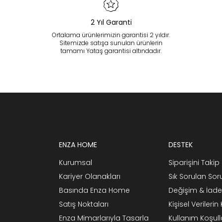
2 Yıl Garanti
Ortalama ürünlerimizin garantisi 2 yıldır.
Sitemizde satışa sunulan ürünlerin
tamamı Yataş garantisi altındadır.
ENZA HOME
DESTEK
Kurumsal
Siparişini Takip 
Kariyer Olanakları
Sık Sorulan Sor
Basında Enza Home
Değişim & İade
Satış Noktaları
Kişisel Verileri
Enza Mimarlarıyla Tasarla
Kullanım Koşull