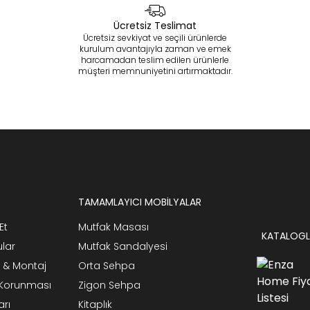
Ücretsiz Teslimat
Ücretsiz sevkiyat ve seçili ürünlerde
kurulum avantajıyla zaman ve emek
harcamadan teslim edilen ürünlerle
müşteri memnuniyetini artırmaktadır.
TAMAMLAYICI MOBİLYALAR
Et
Mutfak Masası
KATALOGL
ular
Mutfak Sandalyesi
 & Montaj
Orta Sehpa
n Korunması
Zigon Sehpa
arı
Kitaplık