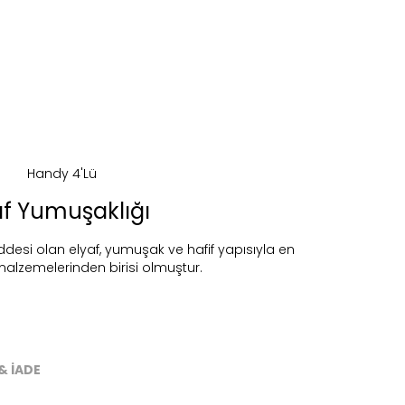
af Yumuşaklığı
si olan elyaf, yumuşak ve hafif yapısıyla en
alzemelerinden birisi olmuştur.
ireceğiz.
& İADE