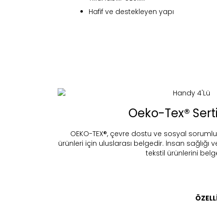
Hafif ve destekleyen yapı
Oeko-Tex® Serti
Fi
OEKO-TEX®, çevre dostu ve sosyal sorumluluk 
ürünleri için uluslarası belgedir. İnsan sağlığı 
tekstil ürünlerini belg
Bu ürün 
Stoc
ÖZELL
migh