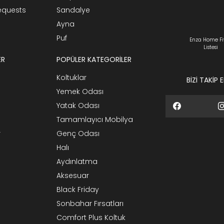
Requests
Sandalye
Ayna
Puf
Enza Home Fi
Listesi
ER
POPÜLER KATEGORİLER
Koltuklar
BİZİ TAKİP 
Yemek Odası
Yatak Odası
Tamamlayıcı Mobilya
r
Genç Odası
Halı
Aydınlatma
Aksesuar
Black Friday
Sonbahar Fırsatları
Comfort Plus Koltuk