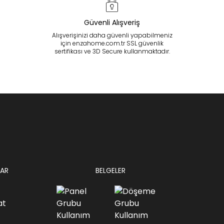
Güvenli Alışveriş
Alışverişinizi daha güvenli yapabilmeniz
için enzahome.com.tr SSL güvenlik
sertifikası ve 3D Secure kullanmaktadır.
AR
BELGELER