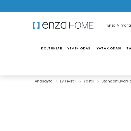
Enza Mimarla
KOLTUKLAR
YEMEK ODASI
YATAK ODASI
TA
Anasayfa
Ev Tekstili
Yastık
Standart Elyaflıl