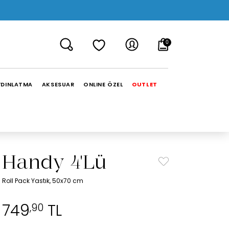
0
YDINLATMA
AKSESUAR
ONLINE ÖZEL
OUTLET
Handy 4'Lü
Roll Pack Yastık, 50x70 cm
749
TL
,90