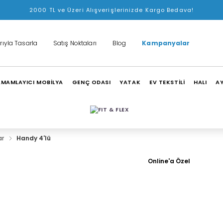
2000 TL ve Üzeri Alışverişlerinizde Kargo Bedava!
rıyla Tasarla
Satış Noktaları
Blog
Kampanyalar
MAMLAYICI MOBİLYA
GENÇ ODASI
YATAK
EV TEKSTİLİ
HALI
A
ar
Handy 4'lü
Online'a Özel