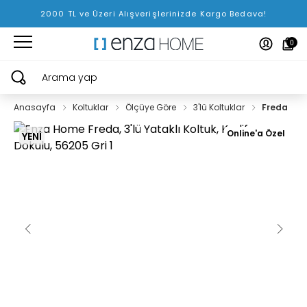
2000 TL ve Üzeri Alışverişlerinizde Kargo Bedava!
0
Arama yap
Anasayfa
Koltuklar
Ölçüye Göre
3'lü Koltuklar
Freda
Online'a Özel
YENİ