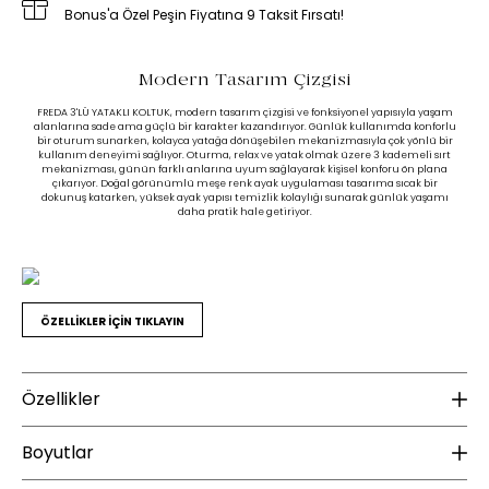
Bonus'a Özel Peşin Fiyatına 9 Taksit Fırsatı!
Modern Tasarım Çizgisi
FREDA 3'LÜ YATAKLI KOLTUK, modern tasarım çizgisi ve fonksiyonel yapısıyla yaşam
alanlarına sade ama güçlü bir karakter kazandırıyor. Günlük kullanımda konforlu
bir oturum sunarken, kolayca yatağa dönüşebilen mekanizmasıyla çok yönlü bir
kullanım deneyimi sağlıyor. Oturma, relax ve yatak olmak üzere 3 kademeli sırt
mekanizması, günün farklı anlarına uyum sağlayarak kişisel konforu ön plana
çıkarıyor. Doğal görünümlü meşe renk ayak uygulaması tasarıma sıcak bir
dokunuş katarken, yüksek ayak yapısı temizlik kolaylığı sunarak günlük yaşamı
daha pratik hale getiriyor.
ÖZELLİKLER İÇİN TIKLAYIN
Özellikler
Malzeme
K
Boyutlar
Ayak Malzemesi :
Polimer
Ku