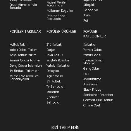
Kişisel Verilerin
görmemiş, kurulumunun yapılmamış ve
Stock moves super-fast. This look-up is an
Enza Mimarlarıyla
Kitaplık
Korunması
Tasarla
kullanılmamış olması gerekmektedir.
indication of where stock might be available but
Sandalye
Kullanım Koşulları
Ayna
we can't guarantee it'll be there for long.
International
İade ve Değişim
Requests
Sorularınız için
bölümünü ziyaret ediniz.
Puf
POPÜLER TAKIMLAR
POPÜLER ÜRÜNLER
POPÜLER
Teslimat
KATEGORİLER
Ev tekstili siparişlerinizin kargoya verilme süresi
Koltuk Takımı
3'lü Koltuk
Koltuklar
ortalama 5-24 iş günüdür.
Yatak Odası Takımı
Berjer
Yemek Odası
Köşe Koltuk Takımı
Tekli Koltuk
Yatak Odası
Yatak siparişlerinizin teslim süresi yaşadığınız şehre
Yemek Odası Takımı
Başlıklı Bazalar
Tamamlayıcı
ve ürünün stok durumuna göre ortalama 5-24 iş
Mobilya
Genç Odası Takımları
Yataklı Koltuklar
günüdür.
Genç Odası
TV Ünitesi Takımları
Dolaplar
Halı
Mutfak Masaları ve
Açılır Masa
Panel ve Döşeme grubu ürün siparişlerinizin teslim
Sandalyeleri
Aydınlatma
2'li Koltuk
süresi yaşadığınız şehre ve ürünün stok durumuna
Aksesuar
Tv Sehpaları
göre ortalama 30-45 iş günüdür.
Black Friday
Masalar
Sonbahar Fırsatları
Siparişlerim bölümünden sürecinizi takip edebilirsiniz.
Şifonyer
Comfort Plus Koltuk
Sehpalar
Sıkça Sorulan Sorular
Online Özel
Sorularınız için
bölümünü ziyaret
ediniz.
BİZİ TAKİP EDİN