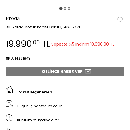
Freda
3'lü Yataklı Koltuk, Kadife Dokulu, 56205 Gri
19.990
TL
,00
Sepette %5 İndirim
18.990,00 TL
SKU:
14291843
GELINCE HABER VER
taksit seçenekleri
10 gün içinde teslim edilir.
Kurulum müşteriye aittir.