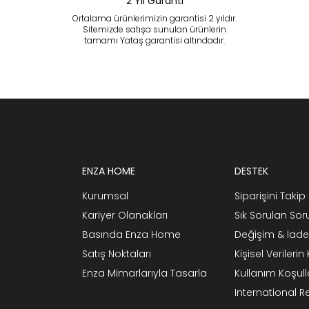
2 Yıl Garanti
Ortalama ürünlerimizin garantisi 2 yıldır.
Sitemizde satışa sunulan ürünlerin
tamamı Yataş garantisi altındadır.
ENZA HOME
DESTEK
Kurumsal
Siparişini Takip 
Kariyer Olanakları
Sık Sorulan Sor
Basında Enza Home
Değişim & İade
Satış Noktaları
Kişisel Verileri
Enza Mimarlarıyla Tasarla
Kullanım Koşull
International 