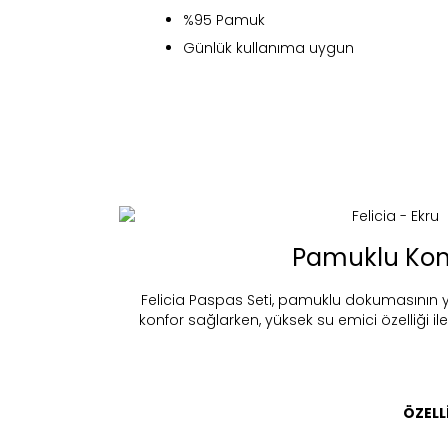
%95 Pamuk
Günlük kullanıma uygun
Fi
Pamuklu Kon
Felicia Paspas Seti, pamuklu dokumasının y
konfor sağlarken, yüksek su emici özelliği ile
Bu ürün 
Stoc
migh
ÖZELL