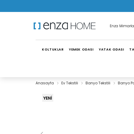
Enza Mimarla
KOLTUKLAR
YEMEK ODASI
YATAK ODASI
TA
Anasayfa
Ev Tekstili
Banyo Tekstili
Banyo P
YENİ