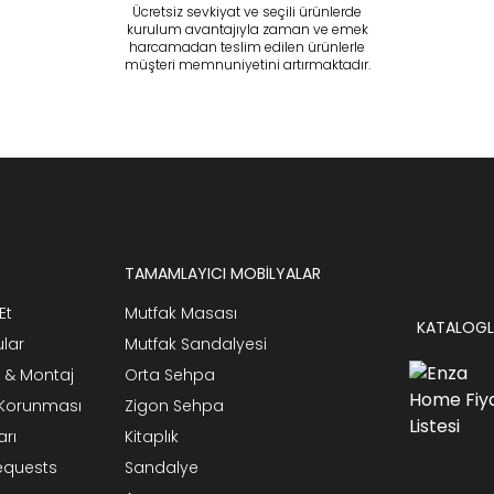
Ücretsiz sevkiyat ve seçili ürünlerde
kurulum avantajıyla zaman ve emek
harcamadan teslim edilen ürünlerle
müşteri memnuniyetini artırmaktadır.
TAMAMLAYICI MOBİLYALAR
Et
Mutfak Masası
KATALOGL
ular
Mutfak Sandalyesi
 & Montaj
Orta Sehpa
n Korunması
Zigon Sehpa
arı
Kitaplık
Requests
Sandalye