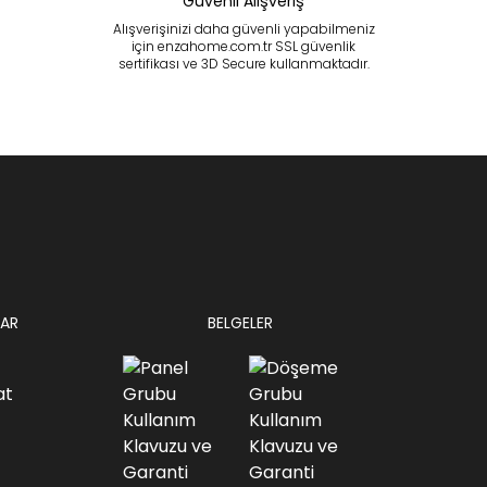
Güvenli Alışveriş
Alışverişinizi daha güvenli yapabilmeniz
için enzahome.com.tr SSL güvenlik
sertifikası ve 3D Secure kullanmaktadır.
AR
BELGELER