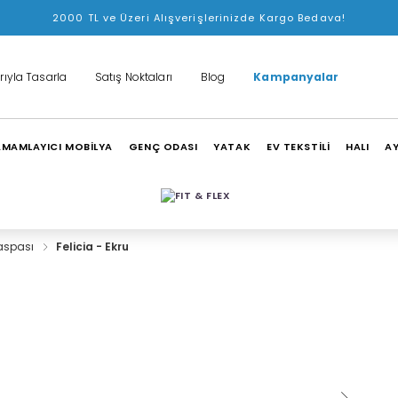
2000 TL ve Üzeri Alışverişlerinizde Kargo Bedava!
rıyla Tasarla
Satış Noktaları
Blog
Kampanyalar
MAMLAYICI MOBİLYA
GENÇ ODASI
YATAK
EV TEKSTİLİ
HALI
A
aspası
Felicia - Ekru