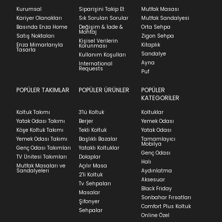
Kurumsal
Siparişini Takip Et
Mutfak Masası
Ürünü iade etmek için, orijinal kutusuyla ve
Kapat
Kariyer Olanakları
Sık Sorulan Sorular
Mutfak Sandalyesi
faturasıyla birlikte göndermelisiniz.
Stock moves super-fast. This look-up is an
Basında Enza Home
Değişim & İade &
Orta Sehpa
Montaj
İadenizin kabul edilmesi için, ürünün hasar
indication of where stock might be available but
Satış Noktaları
Zigon Sehpa
Kişisel Verilerin
görmemiş, kurulumunun yapılmamış ve
Enza Mimarlarıyla
Kitaplık
we can't guarantee it'll be there for long.
Korunması
Tasarla
kullanılmamış olması gerekmektedir.
Sandalye
Kullanım Koşulları
Ayna
International
İade ve Değişim
Requests
Sorularınız için
bölümünü ziyaret ediniz.
Puf
POPÜLER TAKIMLAR
POPÜLER ÜRÜNLER
POPÜLER
Teslimat
KATEGORİLER
Ev tekstili siparişlerinizin kargoya verilme süresi
Koltuk Takımı
3'lü Koltuk
Koltuklar
ortalama 5-24 iş günüdür.
Yatak Odası Takımı
Berjer
Yemek Odası
Köşe Koltuk Takımı
Tekli Koltuk
Yatak Odası
Yatak siparişlerinizin teslim süresi yaşadığınız şehre
Yemek Odası Takımı
Başlıklı Bazalar
Tamamlayıcı
ve ürünün stok durumuna göre ortalama 5-24 iş
Mobilya
Genç Odası Takımları
Yataklı Koltuklar
günüdür.
Genç Odası
TV Ünitesi Takımları
Dolaplar
Halı
Mutfak Masaları ve
Açılır Masa
Panel ve Döşeme grubu ürün siparişlerinizin teslim
Sandalyeleri
Aydınlatma
2'li Koltuk
süresi yaşadığınız şehre ve ürünün stok durumuna
Aksesuar
Tv Sehpaları
göre ortalama 30-45 iş günüdür.
Black Friday
Masalar
Sonbahar Fırsatları
Siparişlerim bölümünden sürecinizi takip edebilirsiniz.
Şifonyer
Comfort Plus Koltuk
Sehpalar
Sıkça Sorulan Sorular
Online Özel
Sorularınız için
bölümünü ziyaret