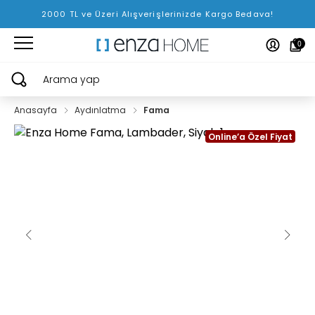
2000 TL ve Üzeri Alışverişlerinizde Kargo Bedava!
0
Arama yap
Anasayfa
Aydınlatma
Fama
Online’a Özel Fiyat