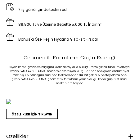
7 iş günü içinde teslim edilir.
89.900 TL ve Üzerine Sepette 5.000 TL İndirim!
Bonus'a Özel Peşin Fiyatına 9 Taksit Fırsatı!
Geometrik Formların Güçlü Estetiği
Siyah metal gövde ve başlığını krom detaylarla buluşturarak şık bir tasarım ortaya
koyan FAMA AYDINLATMA, modern dekorasyon kurgularında öne çıkan endüstriyel
tarzın şık bir örneğini sunuyor. Dekorasyonda dikkat çekici bir detay olarak öne
çıkan FAMA AYDINLATMA, geometrik formların yalın olduğu kadar güçlü etkisini
mekanlara taşıyor.
ÖZELLİKLER İÇİN TIKLAYIN
Özellikler