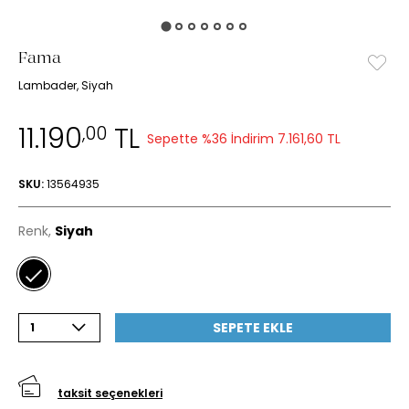
Fama
Lambader, Siyah
11.190
TL
,00
Sepette %36 İndirim
7.161,60 TL
SKU:
13564935
Renk,
Siyah
SEPETE EKLE
1
taksit seçenekleri