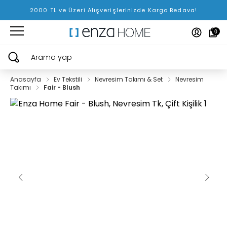
2000 TL ve Üzeri Alışverişlerinizde Kargo Bedava!
0
Arama yap
Anasayfa
Ev Tekstili
Nevresim Takımı & Set
Nevresim
Takımı
Fair - Blush