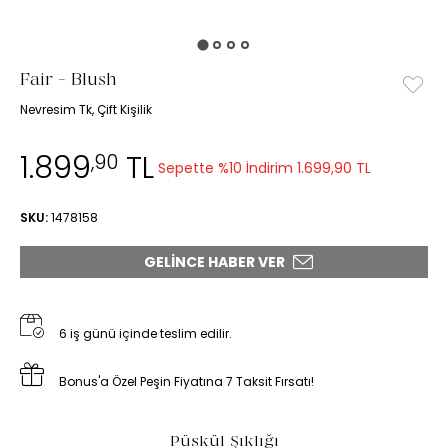
Fair - Blush
Nevresim Tk, Çift Kişilik
1.899
TL
,90
Sepette %10 İndirim
1.699,90 TL
SKU:
1478158
GELINCE HABER VER
6 iş günü içinde teslim edilir.
Bonus'a Özel Peşin Fiyatına 7 Taksit Fırsatı!
Püskül Şıklığı