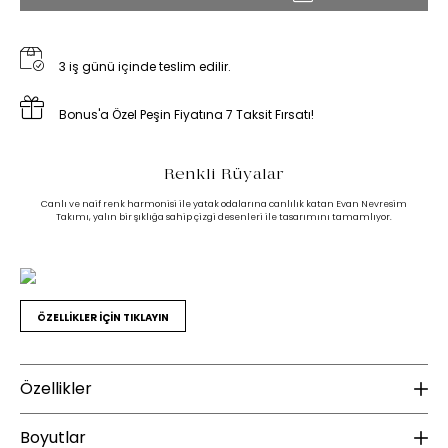
3 iş günü içinde teslim edilir.
Bonus'a Özel Peşin Fiyatına 7 Taksit Fırsatı!
Renkli Rüyalar
Canlı ve naif renk harmonisi ile yatak odalarına canlılık katan Evan Nevresim
Takımı, yalın bir şıklığa sahip çizgi desenleri ile tasarımını tamamlıyor.
ÖZELLİKLER İÇİN TIKLAYIN
Özellikler
Ek Bilgiler
K
Boyutlar