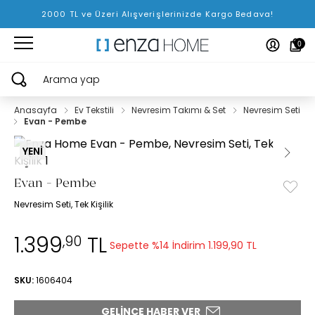
2000 TL ve Üzeri Alışverişlerinizde Kargo Bedava!
0
Arama yap
Anasayfa
Ev Tekstili
Nevresim Takımı & Set
Nevresim Seti
Evan - Pembe
YENİ
Evan - Pembe
Nevresim Seti, Tek Kişilik
1.399
TL
,90
Sepette %14 İndirim
1.199,90 TL
SKU:
1606404
GELINCE HABER VER