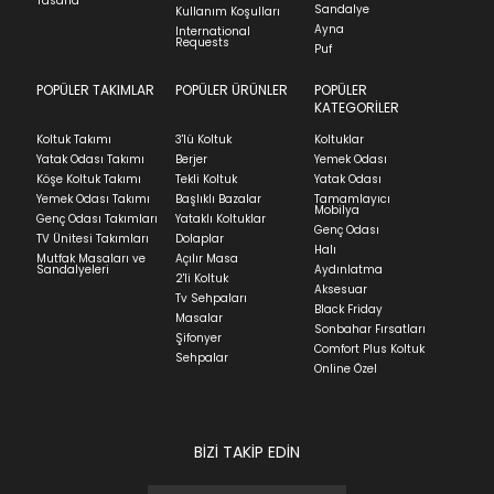
Tasarla
kullanılmamış olması gerekmektedir.
Sandalye
Kullanım Koşulları
Evan - Pembe
Ayna
International
İade ve Değişim
Requests
Sorularınız için
bölümünü ziyaret ediniz.
Puf
Stok Uyarı
POPÜLER TAKIMLAR
POPÜLER ÜRÜNLER
POPÜLER
Teslimat
KATEGORİLER
Bu ürün stoklarımıza geldiğinde
posta
Select an option.
Ev tekstili siparişlerinizin kargoya verilme süresi
Koltuk Takımı
3'lü Koltuk
Koltuklar
adresinizden sizleri bilgilendireceğiz.
ortalama 5-24 iş günüdür.
Yatak Odası Takımı
Berjer
Yemek Odası
SUBMIT
Köşe Koltuk Takımı
Tekli Koltuk
Yatak Odası
Yatak siparişlerinizin teslim süresi yaşadığınız şehre
Yemek Odası Takımı
Başlıklı Bazalar
Tamamlayıcı
ve ürünün stok durumuna göre ortalama 5-24 iş
Mobilya
Kapat
Genç Odası Takımları
Yataklı Koltuklar
günüdür.
Genç Odası
TV Ünitesi Takımları
Dolaplar
Stock moves super-fast. This look-up is an
Halı
Mutfak Masaları ve
Açılır Masa
Panel ve Döşeme grubu ürün siparişlerinizin teslim
Sandalyeleri
Aydınlatma
indication of where stock might be available but
2'li Koltuk
süresi yaşadığınız şehre ve ürünün stok durumuna
Aksesuar
we can't guarantee it'll be there for long.
Tv Sehpaları
göre ortalama 30-45 iş günüdür.
Black Friday
Masalar
Sonbahar Fırsatları
Siparişlerim bölümünden sürecinizi takip edebilirsiniz.
Şifonyer
Comfort Plus Koltuk
Sehpalar
Sıkça Sorulan Sorular
Online Özel
Sorularınız için
bölümünü ziyaret
ediniz.
BİZİ TAKİP EDİN