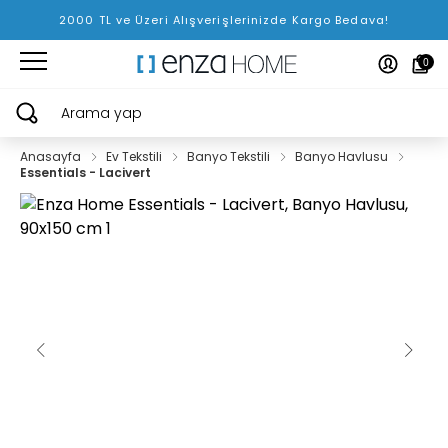
2000 TL ve Üzeri Alışverişlerinizde Kargo Bedava!
0
Arama yap
Anasayfa
Ev Tekstili
Banyo Tekstili
Banyo Havlusu
Essentials - Lacivert