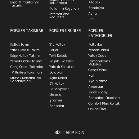
görmemiş, kurulumunun yapılmamış ve
Enza Mimarlarıyla
Kitaplık
Korunması
Stock moves super-fast. This look-up is an
Tasarla
kullanılmamış olması gerekmektedir.
Sandalye
Kullanım Koşulları
indication of where stock might be available but
Ayna
International
we can't guarantee it'll be there for long.
İade ve Değişim
Requests
Sorularınız için
bölümünü ziyaret ediniz.
Puf
POPÜLER TAKIMLAR
POPÜLER ÜRÜNLER
POPÜLER
Teslimat
KATEGORİLER
Ev tekstili siparişlerinizin kargoya verilme süresi
Koltuk Takımı
3'lü Koltuk
Koltuklar
ortalama 5-24 iş günüdür.
Yatak Odası Takımı
Berjer
Yemek Odası
Köşe Koltuk Takımı
Tekli Koltuk
Yatak Odası
Yatak siparişlerinizin teslim süresi yaşadığınız şehre
Yemek Odası Takımı
Başlıklı Bazalar
Tamamlayıcı
ve ürünün stok durumuna göre ortalama 5-24 iş
Mobilya
Genç Odası Takımları
Yataklı Koltuklar
günüdür.
Genç Odası
TV Ünitesi Takımları
Dolaplar
Halı
Mutfak Masaları ve
Açılır Masa
Panel ve Döşeme grubu ürün siparişlerinizin teslim
Sandalyeleri
Aydınlatma
2'li Koltuk
süresi yaşadığınız şehre ve ürünün stok durumuna
Aksesuar
Tv Sehpaları
göre ortalama 30-45 iş günüdür.
Black Friday
Masalar
Sonbahar Fırsatları
Siparişlerim bölümünden sürecinizi takip edebilirsiniz.
Şifonyer
Comfort Plus Koltuk
Sehpalar
Sıkça Sorulan Sorular
Online Özel
Sorularınız için
bölümünü ziyaret
ediniz.
BİZİ TAKİP EDİN