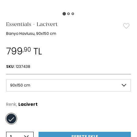
Essentials - Lacivert
Banyo Havlusu, 90x150 cm
799
TL
,90
SKU:
1237438
90x150 cm
Renk,
Lacivert
SEPETE EKLE
1