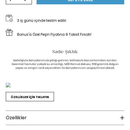
3 iş günü içinde teslim edilir.
Bonus'a Özel Peşin Fiyatına 9 Taksit Fırsatı!
Sade Şıklık
Sadeliğiyle banyolarımıza şıklığı getiren, kalitesiyle benzerlerinden ayrılan
Essential havlular yüksek su emiciliği, %100 Pamuk dokusu, 550 gramlık dolgun
yapısı ve zengin renk seçenekleri ile banyolarınızın vazgeçilmezi olacak.
ÖZELLİKLER İÇİN TIKLAYIN
Özellikler
K