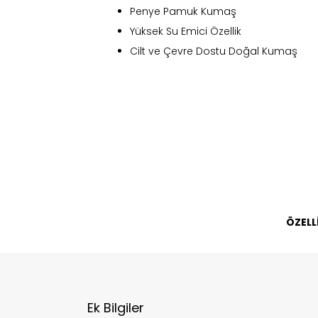
Penye Pamuk Kumaş
Yüksek Su Emici Özellik
Cilt ve Çevre Dostu Doğal Kumaş
Fi
Bu ürün 
ÖZELL
Stoc
migh
Ek Bilgiler