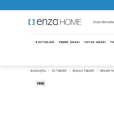
Enza Mimarla
KOLTUKLAR
YEMEK ODASI
YATAK ODASI
TA
Anasayfa
Ev Tekstili
Banyo Tekstili
Misafir 
YENİ