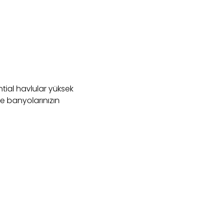
ntial havlular yüksek
le banyolarınızın