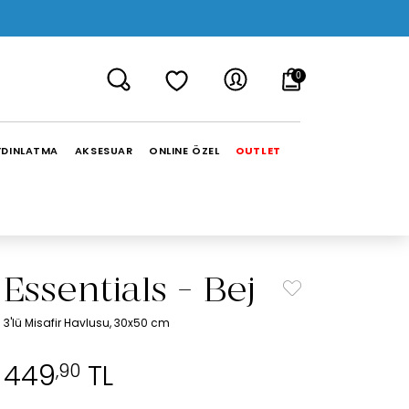
0
YDINLATMA
AKSESUAR
ONLINE ÖZEL
OUTLET
Essentials - Bej
3'lü Misafir Havlusu, 30x50 cm
449
TL
,90