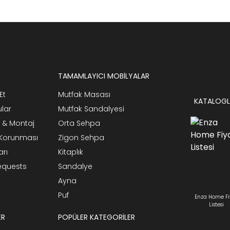
TAMAMLAYICI MOBİLYALAR
Et
Mutfak Masası
KATALOGL
ular
Mutfak Sandalyesi
 & Montaj
Orta Sehpa
n Korunması
Zigon Sehpa
arı
Kitaplık
Requests
Sandalye
Ayna
Puf
Enza Home Fi
Listesi
ER
POPÜLER KATEGORİLER