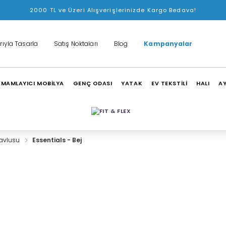
2000 TL ve Üzeri Alışverişlerinizde Kargo Bedava!
rıyla Tasarla
Satış Noktaları
Blog
Kampanyalar
MAMLAYICI MOBİLYA
GENÇ ODASI
YATAK
EV TEKSTİLİ
HALI
A
Havlusu
Essentials - Bej