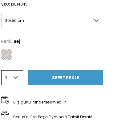
SKU:
13014845
30x50 cm
Renk,
Bej
SEPETE EKLE
1
6 iş günü içinde teslim edilir.
Bonus'a Özel Peşin Fiyatına 9 Taksit Fırsatı!