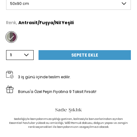
50x90 cm
Renk,
Antrasit/Fuşya/Nil Yeşili
SEPETE EKLE
1
3 iş günü içinde teslim edilir.
Bonus'a Özel Peşin Fiyatına 9 Taksit Fırsatı!
Sade Şıklık
Sadeliğiyle banyolarımıza şıklığı getiren, kalitesiyle benzerlerinden ayrılan
Essential havlular yüksek su emiciliği, %100 Pamuk dokusu, dolgun yapısı ve zengin
renk seçenekleri ile banyolarınızın vazgeçilmezi olacak.