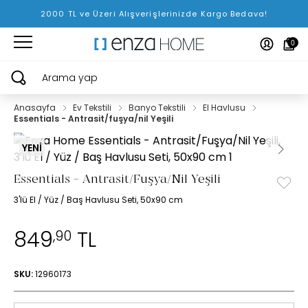
2000 TL ve Üzeri Alışverişlerinizde Kargo Bedava!
0
Arama yap
Anasayfa
Ev Tekstili
Banyo Tekstili
El Havlusu
Essentials - Antrasit/fuşya/nil Yeşili
YENİ
Essentials - Antrasit/Fuşya/Nil Yeşili
3'lü El / Yüz / Baş Havlusu Seti, 50x90 cm
849
TL
,90
SKU:
12960173