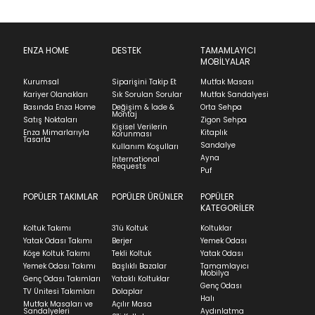
yapılmamalıdır.
İade & Değişim
Kuru temizleme
uygulanmamalıdır
Ürünün adresinize teslim tarihinden itibaren 14 gün
Find in Store
içinde iade başvurusunda bulunarak sürecinizi
ENZA HOME
DESTEK
TAMAMLAYICI
MOBİLYALAR
başlatabilirsiniz.
Essentials - Antrasit/Fuşya/Nil Yeşili
Kurumsal
Siparişini Takip Et
Mutfak Masası
Ürünü iade etmek için, orijinal kutusuyla ve
Kariyer Olanakları
Sık Sorulan Sorular
Mutfak Sandalyesi
faturasıyla birlikte göndermelisiniz.
Stok Uyarı
Basında Enza Home
Değişim & İade &
Orta Sehpa
Montaj
İadenizin kabul edilmesi için, ürünün hasar
Satış Noktaları
Zigon Sehpa
Kişisel Verilerin
görmemiş, kurulumunun yapılmamış ve
Enza Mimarlarıyla
Kitaplık
Korunması
Tasarla
kullanılmamış olması gerekmektedir.
Sandalye
Bu ürün stoklarımıza geldiğinde
posta
Kullanım Koşulları
Select an option.
Ayna
International
adresinizden sizleri bilgilendireceğiz.
İade ve Değişim
Requests
Sorularınız için
bölümünü ziyaret ediniz.
Puf
SUBMIT
POPÜLER TAKIMLAR
POPÜLER ÜRÜNLER
POPÜLER
Teslimat
KATEGORİLER
Kapat
Ev tekstili siparişlerinizin kargoya verilme süresi
Stock moves super-fast. This look-up is an
Koltuk Takımı
3'lü Koltuk
Koltuklar
ortalama 5-24 iş günüdür.
Yatak Odası Takımı
Berjer
Yemek Odası
indication of where stock might be available but
Köşe Koltuk Takımı
Tekli Koltuk
Yatak Odası
we can't guarantee it'll be there for long.
Yatak siparişlerinizin teslim süresi yaşadığınız şehre
Yemek Odası Takımı
Başlıklı Bazalar
Tamamlayıcı
ve ürünün stok durumuna göre ortalama 5-24 iş
Mobilya
Genç Odası Takımları
Yataklı Koltuklar
günüdür.
Genç Odası
TV Ünitesi Takımları
Dolaplar
Halı
Mutfak Masaları ve
Açılır Masa
Panel ve Döşeme grubu ürün siparişlerinizin teslim
Sandalyeleri
Aydınlatma