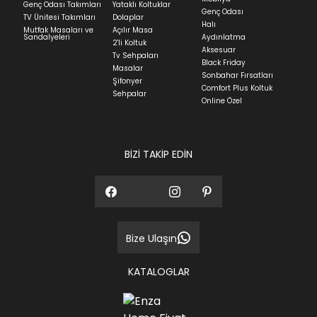
Genç Odası Takımları
Yataklı Koltuklar
günüdür.
Genç Odası
TV Ünitesi Takımları
Dolaplar
Halı
Mutfak Masaları ve
Açılır Masa
Panel ve Döşeme grubu ürün siparişlerinizin teslim
Sandalyeleri
Aydınlatma
2'li Koltuk
süresi yaşadığınız şehre ve ürünün stok durumuna
Aksesuar
Tv Sehpaları
göre ortalama 30-45 iş günüdür.
Black Friday
Masalar
Sonbahar Fırsatları
Siparişlerim bölümünden sürecinizi takip edebilirsiniz.
Şifonyer
Comfort Plus Koltuk
Sehpalar
Sıkça Sorulan Sorular
Online Özel
Sorularınız için
bölümünü ziyaret
ediniz.
BİZİ TAKİP EDİN
Bize Ulaşın
KATALOGLAR