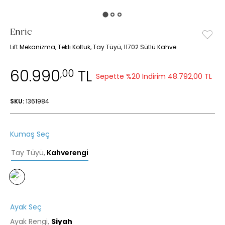
Enric
Lift Mekanizma, Tekli Koltuk, Tay Tüyü, 11702 Sütlü Kahve
60.990
TL
,00
Sepette %20 İndirim
48.792,00 TL
SKU:
1361984
Kumaş Seç
Tay Tüyü
,
Kahverengi
Ayak Seç
Ayak Rengi,
Siyah