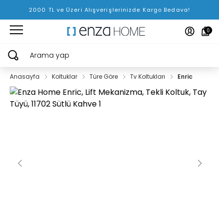
2000 TL ve Üzeri Alışverişlerinizde Kargo Bedava!
0
Arama yap
Anasayfa
Koltuklar
Türe Göre
Tv Koltukları
Enric