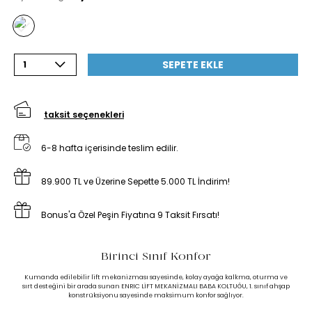
SEPETE EKLE
1
taksit seçenekleri
6-8 hafta içerisinde teslim edilir.
89.900 TL ve Üzerine Sepette 5.000 TL İndirim!
Bonus'a Özel Peşin Fiyatına 9 Taksit Fırsatı!
Birinci Sınıf Konfor
Kumanda edilebilir lift mekanizması sayesinde, kolay ayağa kalkma, oturma ve
sırt desteğini bir arada sunan ENRIC LİFT MEKANİZMALI BABA KOLTUĞU, 1. sınıf ahşap
konstrüksiyonu sayesinde maksimum konfor sağlıyor.