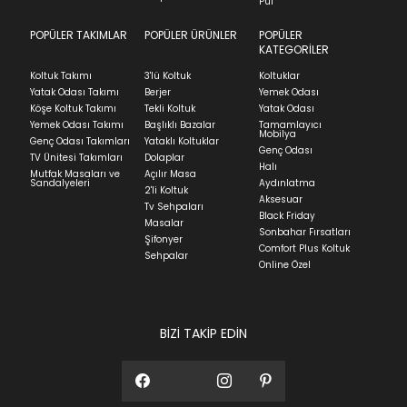
indication of where stock might be available but
Puf
we can't guarantee it'll be there for long.
POPÜLER TAKIMLAR
POPÜLER ÜRÜNLER
POPÜLER
Teslimat
KATEGORİLER
Ev tekstili siparişlerinizin kargoya verilme süresi
Koltuk Takımı
3'lü Koltuk
Koltuklar
ortalama 5-24 iş günüdür.
Yatak Odası Takımı
Berjer
Yemek Odası
Köşe Koltuk Takımı
Tekli Koltuk
Yatak Odası
Yatak siparişlerinizin teslim süresi yaşadığınız şehre
Yemek Odası Takımı
Başlıklı Bazalar
Tamamlayıcı
ve ürünün stok durumuna göre ortalama 5-24 iş
Mobilya
Genç Odası Takımları
Yataklı Koltuklar
günüdür.
Genç Odası
TV Ünitesi Takımları
Dolaplar
Halı
Mutfak Masaları ve
Açılır Masa
Panel ve Döşeme grubu ürün siparişlerinizin teslim
Sandalyeleri
Aydınlatma
2'li Koltuk
süresi yaşadığınız şehre ve ürünün stok durumuna
Aksesuar
Tv Sehpaları
göre ortalama 30-45 iş günüdür.
Black Friday
Masalar
Sonbahar Fırsatları
Siparişlerim bölümünden sürecinizi takip edebilirsiniz.
Şifonyer
Comfort Plus Koltuk
Sehpalar
Sıkça Sorulan Sorular
Online Özel
Sorularınız için
bölümünü ziyaret
ediniz.
BİZİ TAKİP EDİN