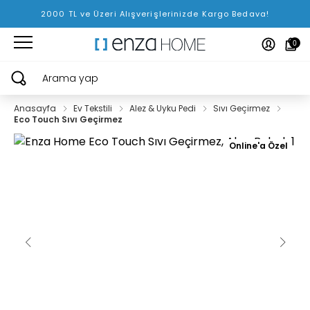
2000 TL ve Üzeri Alışverişlerinizde Kargo Bedava!
0
Arama yap
Anasayfa
Ev Tekstili
Alez & Uyku Pedi
Sıvı Geçirmez
Eco Touch Sıvı Geçirmez
Online'a Özel