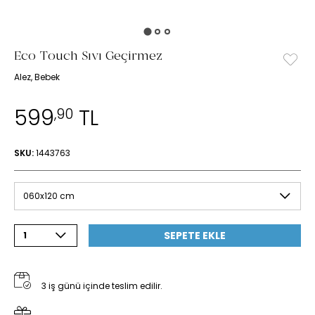
Eco Touch Sıvı Geçirmez
Alez, Bebek
599
TL
,90
SKU:
1443763
060x120 cm
SEPETE EKLE
1
3 iş günü içinde teslim edilir.