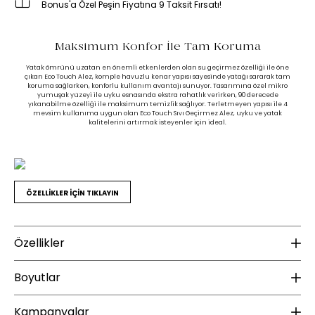
Bonus'a Özel Peşin Fiyatına 9 Taksit Fırsatı!
Maksimum Konfor İle Tam Koruma
Yatak ömrünü uzatan en önemli etkenlerden olan su geçirmez özelliği ile öne
çıkan Eco Touch Alez, komple havuzlu kenar yapısı sayesinde yatağı sararak tam
koruma sağlarken, konforlu kullanım avantajı sunuyor. Tasarımına özel mikro
yumuşak yüzeyi ile uyku esnasında ekstra rahatlık verirken, 90 derecede
yıkanabilme özelliği ile maksimum temizlik sağlıyor. Terletmeyen yapısı ile 4
mevsim kullanıma uygun olan Eco Touch Sıvı Geçirmez Alez, uyku ve yatak
kalitelerini artırmak isteyenler için ideal.
ÖZELLİKLER İÇİN TIKLAYIN
Özellikler
Ek Bilgiler
K
Boyutlar
Yıkama Talimatı :
90 Derecede yıkanması tavsiye edilir.
Ku
Ağartma yapılması tavsiye edilmez.
Kampanyalar
Te
Yükseklik (mm) :
15